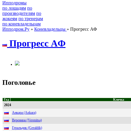
Ипподромы
по лошадям
по
производителям
по
жокеям
по тренерам
по коневладельцам
Ипподром.Ру
»
Коневладельцы
» Прогресс АФ
Прогрeсс AФ
Поголовье
Год
Кличка
2024
Анкара (Ankara)
Вереница (Verenitsa)
Геральдик (Geraldik)