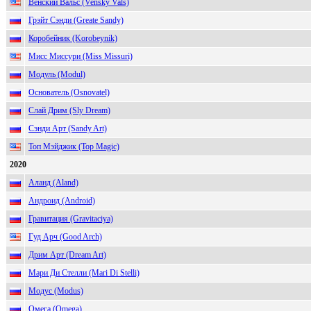
Венский Вальс (Vensky Vals)
Грэйт Сэнди (Greate Sandy)
Коробейник (Korobeynik)
Мисс Миссури (Miss Missuri)
Модуль (Modul)
Основатель (Osnovatel)
Слай Дрим (Sly Dream)
Сэнди Арт (Sandy Art)
Топ Мэйджик (Top Magic)
2020
Аланд (Aland)
Андроид (Android)
Гравитация (Gravitaciya)
Гуд Арч (Good Arch)
Дрим Арт (Dream Art)
Мари Ди Стелли (Mari Di Stelli)
Модус (Modus)
Омега (Omega)