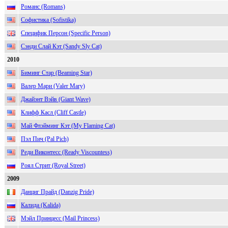
Романс (Romans)
Софистика (Sofistika)
Специфик Персон (Specific Person)
Сэнди Слай Кэт (Sandy Sly Cat)
2010
Биминг Стар (Beaming Star)
Валер Мари (Valer Mary)
Джайэнт Вэйв (Giant Wave)
Клифф Касл (Cliff Castle)
Май Флэйминг Кэт (My Flaming Cat)
Пэл Пич (Pal Pich)
Реди Виконтесс (Ready Viscountess)
Роял Стрит (Royal Street)
2009
Данциг Прайд (Danzig Pride)
Калида (Kalida)
Мэйл Принцесс (Mail Princess)