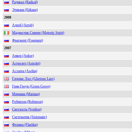
Радикал (Radical)
Этикана (Etikana)
2008
Аэроб (Aerob)
Маджестик Спирит (Majestic Spirit)
Фрагмент (Fragment)
2007
Анкор (Ankor)
Астролет (Astrolet)
Асэлита (Aselita)
Глориас Лэсс (Glorious Lass)
Грин Гроув (Green Grove)
Мариана (Mariana)
Робинзон (Robinson)
Светлость (Svetlost)
Систематик (Sistematic)
Флэшка (Flashka)