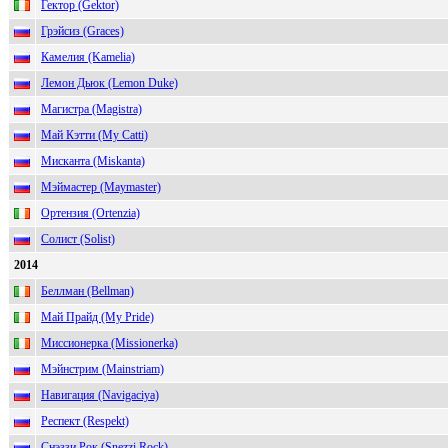
Гектор (Gektor)
Грэйсиз (Graces)
Камелия (Kamelia)
Лемон Дьюк (Lemon Duke)
Магистра (Magistra)
Май Кэтти (My Catti)
Мисканта (Miskanta)
Мэймастер (Maymaster)
Ортензия (Ortenzia)
Солист (Solist)
2014
Беллман (Bellman)
Май Прайд (My Pride)
Миссионерка (Missionerka)
Мэйнстрим (Mainstriam)
Навигация (Navigaciya)
Респект (Respekt)
Снэззи Рок (Snezzi Rock)