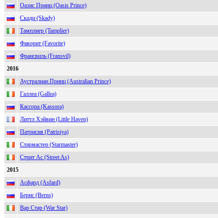
Оазис Принц (Oasis Prince)
Скади (Skady)
Тамплиер (Tamplier)
Фаворит (Favorite)
Франсвиль (Fransvil)
2016
Аустралиан Принц (Australian Prince)
Галлеа (Gallea)
Кассора (Kassora)
Литтл Хэйвин (Little Haven)
Патрисия (Patrisiya)
Стармастер (Starmaster)
Стрит Ас (Street As)
2015
Асфард (Asfard)
Бернс (Berns)
Вар Стар (War Star)