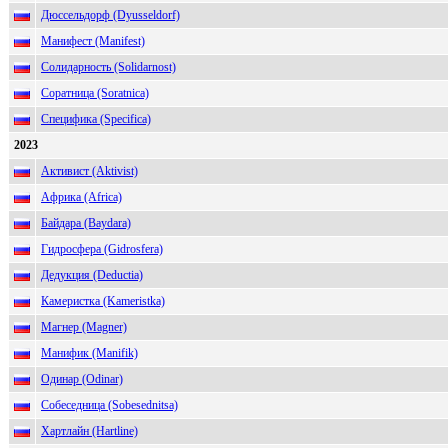
Дюссельдорф (Dyusseldorf)
Манифест (Manifest)
Солидарность (Solidarnost)
Соратница (Soratnica)
Специфика (Specifica)
2023
Активист (Aktivist)
Африка (Africa)
Байдара (Baydara)
Гидросфера (Gidrosfera)
Дедукция (Deductia)
Камеристка (Kameristka)
Магнер (Magner)
Манифик (Manifik)
Одинар (Odinar)
Собеседница (Sobesednitsa)
Хартлайн (Hartline)