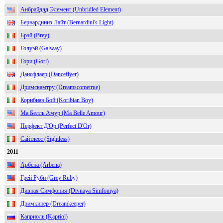
Анбрайдлд Элемент (Unbridled Element)
Бернардиниз Лайт (Bernardini's Light)
Брэй (Brey)
Голуэй (Galway)
Гори (Gori)
Дансфлаер (Danceflyer)
Дримскамтру (Dreamscometrue)
Корибиан Бой (Koribian Boy)
Ма Белль Амур (Ma Belle Amour)
Перфект Д'Ор (Perfect D'Or)
Сайтлесс (Sightless)
2011
Арбена (Arbena)
Грей Руби (Grey Ruby)
Дивная Симфония (Divnaya Simfoniya)
Дримкипер (Dreamkeeper)
Каприоль (Kapriol)