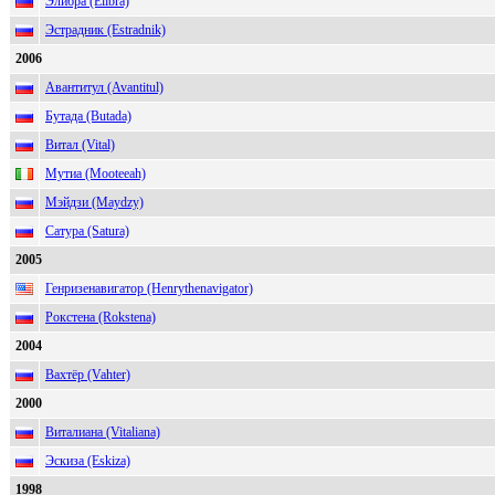
Элибра (Elibra)
Эстрадник (Estradnik)
2006
Авантитул (Avantitul)
Бутада (Butada)
Витал (Vital)
Мутиа (Mooteeah)
Мэйдзи (Maydzy)
Сатура (Satura)
2005
Генризенавигатор (Henrythenavigator)
Рокстена (Rokstena)
2004
Вахтёр (Vahter)
2000
Виталиана (Vitaliana)
Эскиза (Eskiza)
1998