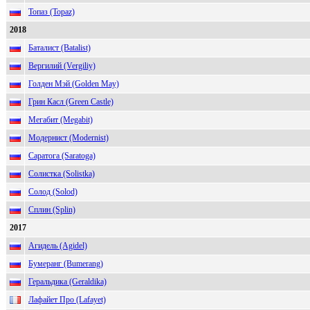
Топаз (Topaz)
2018
Баталист (Batalist)
Вергилий (Vergiliy)
Голден Мэй (Golden May)
Грин Касл (Green Castle)
Мегабит (Megabit)
Модернист (Modernist)
Саратога (Saratoga)
Солистка (Solistka)
Солод (Solod)
Сплин (Splin)
2017
Агидель (Agidel)
Бумеранг (Bumerang)
Геральдика (Geraldika)
Лафайет Про (Lafayet)