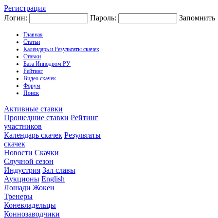
Регистрация
Логин:
Пароль:
Запомнить
Главная
Статьи
Календарь и Результаты скачек
Ставки
База Ипподром.РУ
Рейтинг
Видео скачек
Форум
Поиск
Активные ставки
Прошедшие ставки
Рейтинг
участников
Календарь скачек
Результаты
скачек
Новости
Скачки
Случной сезон
Индустрия
Зал славы
Аукционы
English
Лошади
Жокеи
Тренеры
Коневладельцы
Коннозаводчики