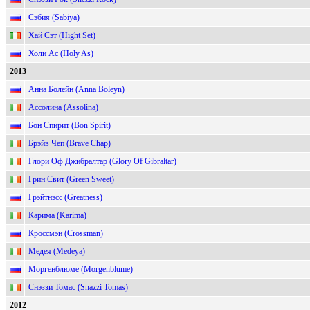
Сэбия (Sabiya)
Хай Сэт (Hight Set)
Холи Ас (Holy As)
2013
Анна Болейн (Anna Boleyn)
Ассолина (Assolina)
Бон Спирит (Bon Spirit)
Брэйв Чеп (Brave Chap)
Глори Оф Джибралтар (Glory Of Gibraltar)
Грин Свит (Green Sweet)
Грэйтнэсс (Greatness)
Карима (Karima)
Кроссмэн (Crossman)
Медея (Medeya)
Моргенблюме (Morgenblume)
Снэззи Томас (Snazzi Tomas)
2012