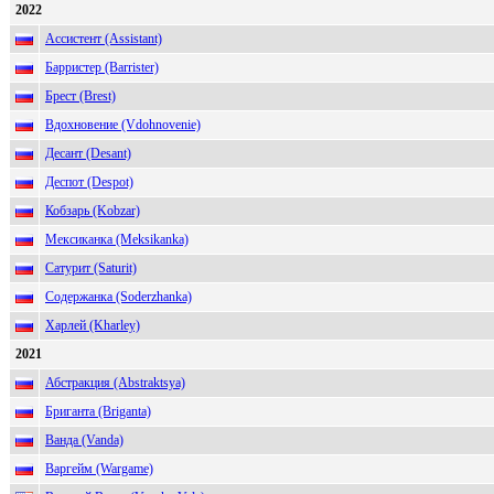
2022
Ассистент (Assistant)
Барристер (Barrister)
Брест (Brest)
Вдохновение (Vdohnovenie)
Десант (Desant)
Деспот (Despot)
Кобзарь (Kobzar)
Мексиканка (Meksikanka)
Сатурит (Saturit)
Содержанка (Soderzhanka)
Харлей (Kharley)
2021
Абстракция (Abstraktsya)
Бриганта (Briganta)
Ванда (Vanda)
Варгейм (Wargame)