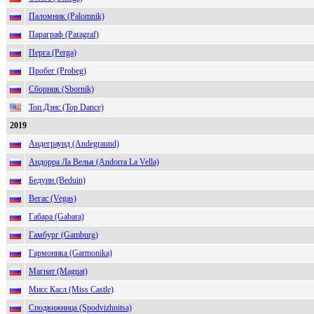
Паломник (Palomnik)
Параграф (Paragraf)
Перга (Perga)
Пробег (Probeg)
Сборник (Sbornik)
Топ Дэнс (Top Dance)
2019
Андеграунд (Andegraund)
Андорра Ла Велья (Andorra La Vella)
Бедуин (Beduin)
Вегас (Vegas)
Габара (Gabara)
Гамбург (Gamburg)
Гармоника (Garmonika)
Магнат (Magnat)
Мисс Касл (Miss Castle)
Сподвижница (Spodvizhnitsa)