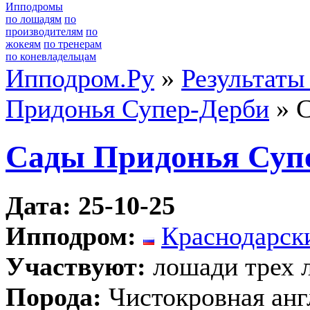
Ипподромы
по лошадям
по
производителям
по
жокеям
по тренерам
по коневладельцам
Ипподром.Ру
»
Результаты
Придонья Супер-Дерби
» С
Сады Придонья Суп
Дата: 25-10-25
Ипподром:
Краснодарск
Участвуют:
лошади трех 
Порода:
Чистокровная анг