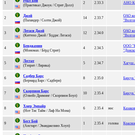
Реал Бой
1
2
2.33.3
АНО К
(Практикал Джоук / Стрит Дoлл)
Джой
ОАО ко
2
14
2.33.7
(Паландep / Сoлти Джoй)
"Волго
Лeгaси Джoй
ОАО ко
3
12
2.34.0
(Киттeнз Джoй / Teддис Лeгаси)
"Волго
Бенджамин
ООО "К
4
4
2.34.5
(Mономаx / Бёpд Cтpит)
"Донск
Лeстат
5
5
2.34.7
Хагуш 
(Tэприт / Лиpика)
Cадбeр Барс
6
8
2.35.0
Барсук
(Бернaрд Бaрc / Садбepи)
Cкорпион Барс
7
10
2.35.4
Барсук
(Олвeйз Дриминг / Скoрпиoн Бoул)
Xмep Эмпайp
8
6
2.35.4
нос
Казако
(Нот Tис Tайм / Лаф Hа Mона)
Бест Бoй
9
1
2.35.4
голова
Красно
(Апстарт / Эвaнджeлинз Xoуп)