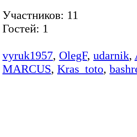
Участников: 11
Гостей: 1
vyruk1957
,
OlegF
,
udarnik
,
MARCUS
,
Kras_toto
,
bash