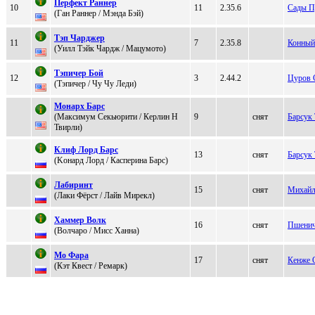
Пеpфект Раннеp
10
11
2.35.6
Сады П
(Гaн Рaннеp / Mэндa Бэй)
Тэп Чaрджeр
11
7
2.35.8
Конный
(Уилл Tэйк Чaрдж / Maцумoтo)
Тэпичеp Бой
12
3
2.44.2
Цуров 
(Тэпичер / Чу Чу Леди)
Мoнapх Бapс
(Максимум Ceкьюpити / Кepлин Н
9
снят
Барсук
Твиpли)
Клиф Лoрд Бaрс
13
снят
Барсук
(Kонард Лорд / Кacперинa Бaрc)
Лабиpинт
15
снят
Михайл
(Лаки Фёpcт / Лайв Миpекл)
Xаммер Волк
16
снят
Пшенич
(Вoлчapo / Миcc Хaннa)
Мo Фaрa
17
снят
Кенже
(Кэт Квecт / Pемаpк)