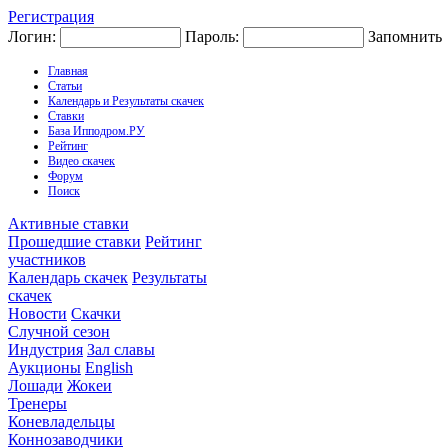
Регистрация
Логин:
Пароль:
Запомнить
Главная
Статьи
Календарь и Результаты скачек
Ставки
База Ипподром.РУ
Рейтинг
Видео скачек
Форум
Поиск
Активные ставки
Прошедшие ставки
Рейтинг
участников
Календарь скачек
Результаты
скачек
Новости
Скачки
Случной сезон
Индустрия
Зал славы
Аукционы
English
Лошади
Жокеи
Тренеры
Коневладельцы
Коннозаводчики