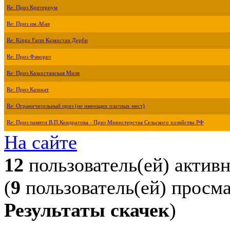
Re: Приз Критериум
Re: Приз им.Абая
Re: Kinga Farm Казахстан Дерби
Re: Приз Фаворит
Re: Приз Казахстанская Миля
Re: Приз Казанат
Re: Ограничительный приз (не имеющих платных мест)
Re: Приз памяти В.П.Кондратова - Приз Министерства Сельского хозяйства РФ
На сайте
12
пользователь(ей) актив
(
9
пользователь(ей) просм
Результаты скачек
)