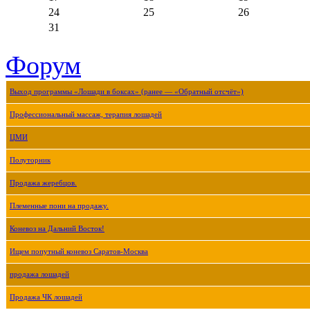
24
25
26
31
Форум
Выход программы «Лошади в боксах» (ранее — «Обратный отсчёт»)
Профессиональный массаж, терапия лошадей
ЦМИ
Полуторник
Продажа жеребцов.
Племенные пони на продажу.
Коневоз на Дальний Восток!
Ищем попутный коневоз Саратов-Москва
продажа лошадей
Продажа ЧК лошадей