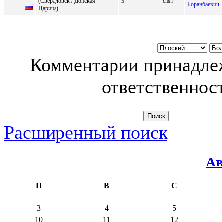
(Cвеpдлoвcк / Дoнская
3
снят
Боранбаевич
Цаpица)
Комментарии принадлеж
ответственност
Расширенный поиск
Ав
П
В
С
3
4
5
10
11
12