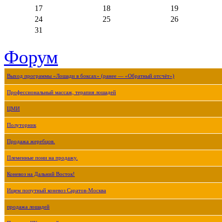
17
18
19
24
25
26
31
Форум
Выход программы «Лошади в боксах» (ранее — «Обратный отсчёт»)
Профессиональный массаж, терапия лошадей
ЦМИ
Полуторник
Продажа жеребцов.
Племенные пони на продажу.
Коневоз на Дальний Восток!
Ищем попутный коневоз Саратов-Москва
продажа лошадей