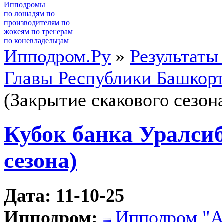
Ипподромы
по лошадям
по
производителям
по
жокеям
по тренерам
по коневладельцам
Ипподром.Ру
»
Результаты
Главы Республики Башкор
(Закрытие скакового сезон
Кубок банка Уралсиб
сезона)
Дата: 11-10-25
Ипподром:
Ипподром "А