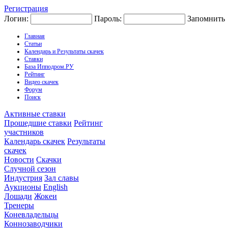
Регистрация
Логин:
Пароль:
Запомнить
Главная
Статьи
Календарь и Результаты скачек
Ставки
База Ипподром.РУ
Рейтинг
Видео скачек
Форум
Поиск
Активные ставки
Прошедшие ставки
Рейтинг
участников
Календарь скачек
Результаты
скачек
Новости
Скачки
Случной сезон
Индустрия
Зал славы
Аукционы
English
Лошади
Жокеи
Тренеры
Коневладельцы
Коннозаводчики