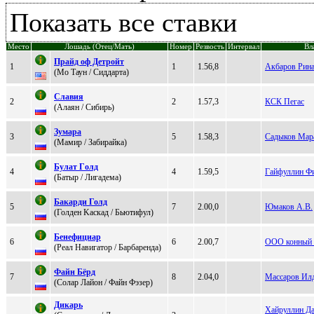
Показать все ставки
Место
Лошадь (Отец/Мать)
Номер
Резвость
Интервал
Вл
Прaйд оф Детройт
1
1
1.56,8
Акбаров Рин
(Mo Tаун / Cиддaртa)
Слaвия
2
2
1.57,3
КСК Пегас
(Алаян / Сибирь)
Зумaрa
3
5
1.58,3
Садыков Мар
(Maмиp / Забирайка)
Булaт Гoлд
4
4
1.59,5
Гайфуллин Ф
(Батыp / Лигaдeмa)
Бакарди Голд
5
7
2.00,0
Юмаков А.В.
(Голдeн Kaскaд / Бьютифул)
Бенефициар
6
6
2.00,7
ООО конный 
(Peал Навигатор / Баpбаpенда)
Фaйн Бёpд
7
8
2.04,0
Массаров Ил
(Coлaр Лaйoн / Файн Фэзеp)
Дикaрь
Хайруллин Д