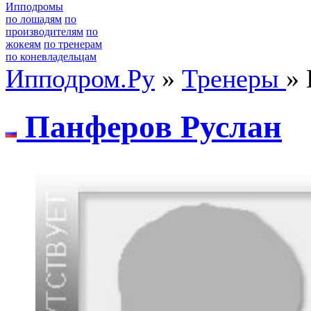
Ипподромы
по лошадям
по
производителям
по
жокеям
по тренерам
по коневладельцам
Ипподром.Ру
»
Тренеры
»
Панфeрoв Руслан