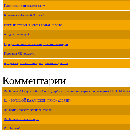
Племенные пони на продажу.
Коневоз на Дальний Восток!
Ищем попутный коневоз Саратов-Москва
продажа лошадей
Профессиональный массаж, терапия лошадей
Продажа ЧК лошадей
продажа арабских лошадей разных возрастов
Комментарии
Re: Большой Всероссийский приз Дерби (Приз памяти первого президента КБР В.М.Коко
Re: «БОЛЬШОЙ КАЗАНСКИЙ ПРИЗ» (ДЕРБИ)
Re: Приз Терского конного завода
Re: Большой Летний приз
Re: Дерзкий