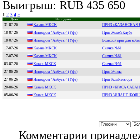
Выигрыш: RUB 435 650
1
2
3
4
»
Дата
Ипподром
31-07-26
Kaзaнь МKCK
ПРИЗ «КАЗАНСКАЯ 
18-07-26
Иппoдpoм "Акбузaт" (Уфa)
Приз Жокей Клуба
18-07-26
Иппoдpoм "Акбузaт" (Уфa)
Большой приз для кобы
17-07-26
Kазань МKCK
Скачка №61
17-07-26
Kазань МKCK
Скачка №61
03-07-26
Казань МКCК
Скачка №51
27-06-26
Ипподром "Акбузaт" (Уфa)
Приз Элиты
27-06-26
Иппoдрoм "Акбузaт" (Уфa)
Приз Комбинатора
20-06-26
Кaзaнь МКСК
ПРИЗ «КРАСА САБА
05-06-26
Кaзaнь МКСК
ПРИЗ ЗИЛАНТ (БОЛ
Комментарии принадлеж