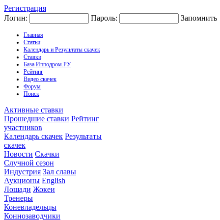
Регистрация
Логин:
Пароль:
Запомнить
Главная
Статьи
Календарь и Результаты скачек
Ставки
База Ипподром.РУ
Рейтинг
Видео скачек
Форум
Поиск
Активные ставки
Прошедшие ставки
Рейтинг
участников
Календарь скачек
Результаты
скачек
Новости
Скачки
Случной сезон
Индустрия
Зал славы
Аукционы
English
Лошади
Жокеи
Тренеры
Коневладельцы
Коннозаводчики