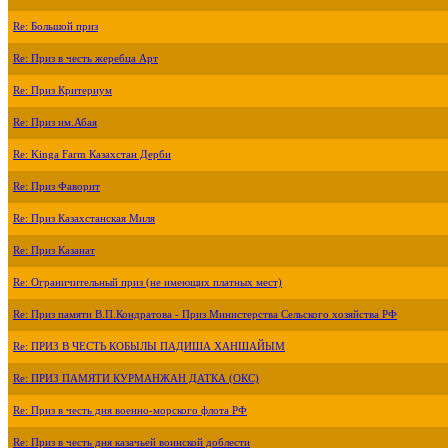
Re: Большой приз
Re: Приз в честь жеребца Арт
Re: Приз Критериум
Re: Приз им.Абая
Re: Kinga Farm Казахстан Дерби
Re: Приз Фаворит
Re: Приз Казахстанская Миля
Re: Приз Казанат
Re: Ограничительный приз (не имеющих платных мест)
Re: Приз памяти В.П.Кондратова - Приз Министерства Сельского хозяйства РФ
Re: ПРИЗ В ЧЕСТЬ КОБЫЛЫ ПАДИША ХАНШАЙЫМ
Re: ПРИЗ ПАМЯТИ КУРМАНЖАН ДАТКА (ОКС)
Re: Приз в честь дня военно-морского флота РФ
Re: Приз в честь дня казачьей воинской доблести