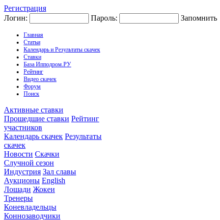
Регистрация
Логин:
Пароль:
Запомнить
Главная
Статьи
Календарь и Результаты скачек
Ставки
База Ипподром.РУ
Рейтинг
Видео скачек
Форум
Поиск
Активные ставки
Прошедшие ставки
Рейтинг
участников
Календарь скачек
Результаты
скачек
Новости
Скачки
Случной сезон
Индустрия
Зал славы
Аукционы
English
Лошади
Жокеи
Тренеры
Коневладельцы
Коннозаводчики