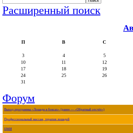
Расширенный поиск
Ав
П
В
С
3
4
5
10
11
12
17
18
19
24
25
26
31
Форум
Выход программы «Лошади в боксах» (ранее — «Обратный отсчёт»)
Профессиональный массаж, терапия лошадей
ЦМИ