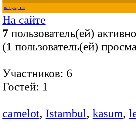
Re: Супер Тип
На сайте
7
пользователь(ей) активн
(
1
пользователь(ей) просм
Участников: 6
Гостей: 1
camelot
,
Istambul
,
kasum
,
l