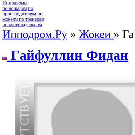
Ипподромы
по лошадям
по
производителям
по
жокеям
по тренерам
по коневладельцам
Ипподром.Ру
»
Жокеи
» Г
Гaйфуллин Фидaн