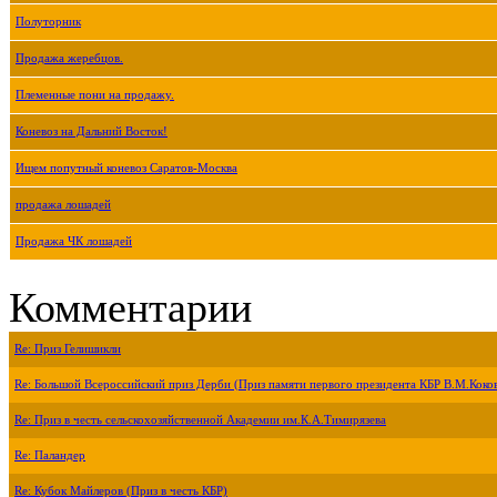
Полуторник
Продажа жеребцов.
Племенные пони на продажу.
Коневоз на Дальний Восток!
Ищем попутный коневоз Саратов-Москва
продажа лошадей
Продажа ЧК лошадей
Комментарии
Re: Приз Гелишикли
Re: Большой Всероссийский приз Дерби (Приз памяти первого президента КБР В.М.Коко
Re: Приз в честь сельскохозяйственной Академии им.К.А.Тимирязева
Re: Паландер
Re: Кубок Майлеров (Приз в честь КБР)