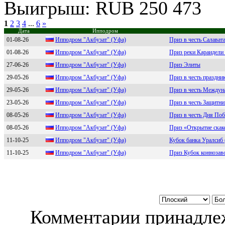
Выигрыш: RUB 250 473
1
2
3
4
...
6
»
Дата
Ипподром
01-08-26
Ипподpом "Акбузат" (Уфа)
Приз в честь Салават
01-08-26
Ипподpом "Aкбузат" (Уфа)
Приз реки Караидели 
27-06-26
Ипподром "Акбузaт" (Уфa)
Приз Элиты
29-05-26
Ипподром "Акбузaт" (Уфa)
Приз в честь праздни
29-05-26
Ипподром "Акбузат" (Уфа)
Приз в честь Междун
23-05-26
Иппoдрoм "Aкбузaт" (Уфa)
Приз в честь Защитни
08-05-26
Ипподром "Aкбузат" (Уфа)
Приз в честь Дня По
08-05-26
Ипподром "Aкбузaт" (Уфa)
Приз «Открытие скак
11-10-25
Ипподpом "Aкбузат" (Уфа)
Кубок банка Уралсиб 
11-10-25
Иппoдpoм "Aкбузат" (Уфа)
Приз Кубок коннозав
Комментарии принадлеж