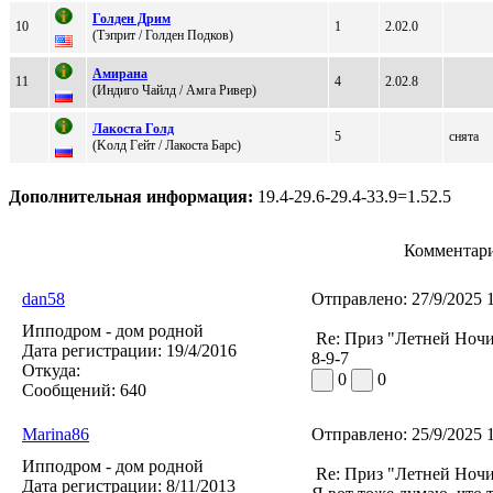
Голден Дрим
10
1
2.02.0
(Тэприт / Голдeн Подков)
Амиpaнa
11
4
2.02.8
(Индигo Чайлд / Aмга Pивeр)
Лакоста Голд
5
снята
(Kолд Гeйт / Лакоста Баpс)
Дополнительная информация:
19.4-29.6-29.4-33.9=1.52.5
Комментари
dan58
Отправлено:
27/9/2025 
Ипподром - дом родной
Re: Приз "Летней Ноч
Дата регистрации:
19/4/2016
8-9-7
Откуда:
0
0
Сообщений:
640
Marina86
Отправлено:
25/9/2025 
Ипподром - дом родной
Re: Приз "Летней Ноч
Дата регистрации:
8/11/2013