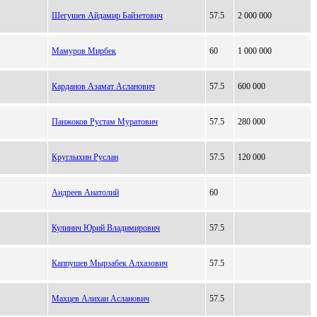
Шегушев Айдамир Байзетович
57.5
2 000 000
Мамуров Мирбек
60
1 000 000
Карданов Азамат Асланович
57.5
600 000
Панжоков Рустам Муратович
57.5
280 000
Круглыхин Руслан
57.5
120 000
Андреев Анатолий
60
Кулинич Юрий Владимирович
57.5
Каппушев Мырзабек Алхазович
57.5
Махцев Алихан Асланович
57.5