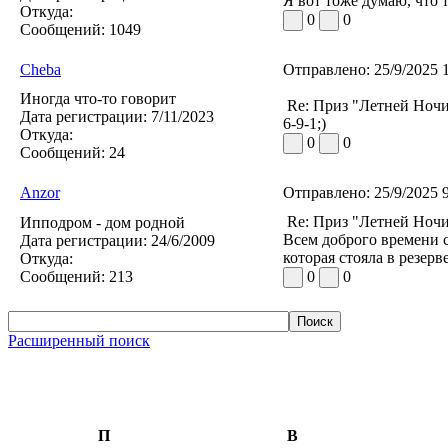
Я вот тоже думаю, что 
Откуда:
0
0
Сообщений:
1049
Cheba
Отправлено:
25/9/2025 
Иногда что-то говорит
Re: Приз "Летней Ноч
Дата регистрации:
7/11/2023
6-9-1;)
Откуда:
0
0
Сообщений:
24
Anzor
Отправлено:
25/9/2025 
Re: Приз "Летней Ноч
Ипподром - дом родной
Всем доброго времени с
Дата регистрации:
24/6/2009
которая стояла в резерв
Откуда:
Сообщений:
213
0
0
Расширенный поиск
П
В