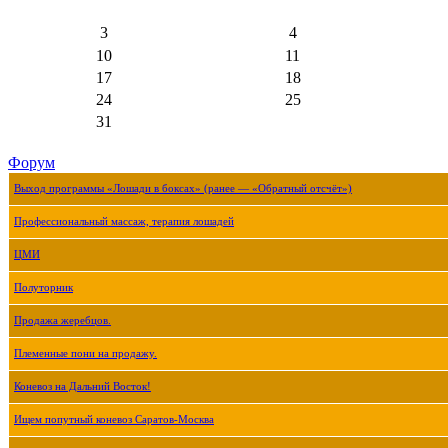
3
4
10
11
17
18
24
25
31
Форум
Выход программы «Лошади в боксах» (ранее — «Обратный отсчёт»)
Профессиональный массаж, терапия лошадей
ЦМИ
Полуторник
Продажа жеребцов.
Племенные пони на продажу.
Коневоз на Дальний Восток!
Ищем попутный коневоз Саратов-Москва