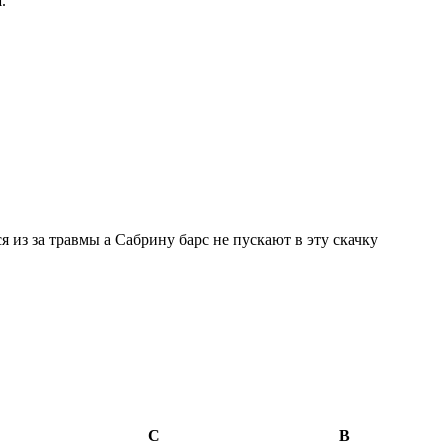
.
 из за травмы а Сабрину барс не пускают в эту скачку
С
В