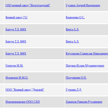
ОАО конный завод "Волгоградский"
Гусаков Андрей Валерьевич
Конный завод 711
Кравченко О.С.
Барсук Т.Л. КФХ
Варга А.Л.
Барсук Т.Л. КФХ
Варга А.Л.
Барсук Т.Л. КФХ
Круглыхин Станислав Николаевич
Герюгов М.М.
Пшуков Ислам Мухаммедович
Исмаилов М.М.О.
Полушкина О.П.
ООО "Конный завод "Донской"
Гуткина Л.Д.
Новомарьевское ООО СХП
Хамизов Рамазан Русланович