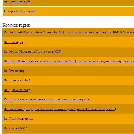
продажа лошадей
Продажа ЧК лошадей
Комментарии
Re: Большой Всероссийский приз Дерби (Приз памяти первого президента КБР В.М.Коко
Re: Паландер
Re: Кубок Майлеров (Приз в честь КБР)
Re: Приз Министерства сельского хозяйства КБР (Приз в честь года единства народов Ро
Re: Турафриф
Re: Практикал Бой
Re: Джамила Маф
Re: Приз в честь праздника чистокровного коннозаводства
Re: Большой приз (Приз Ассоциации коневодов Кубани "Скаковое общество")
Re: Приз Критериум
Re: Скачка №82