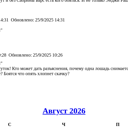
тут и без Сабрины Барс есть кого бояться. И не только Энджи Раш
14:31
Обновлено:
25/9/2025 14:31
и"
9:28
Обновлено:
25/9/2025 10:26
и"
уток! Кто может дать разъяснения, почему одна лошадь снимается
е? Боятся что опять хлопнет скачку?
Август 2026
С
Ч
П