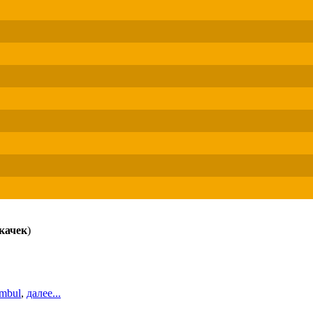
качек
)
ambul
,
далее...