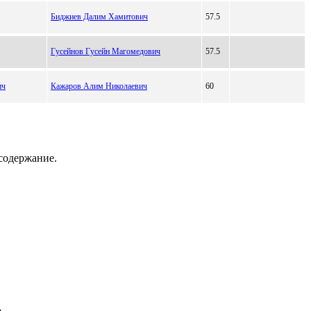
Биджиев Далим Хамитович
57.5
Гусейнов Гусейн Магомедович
57.5
ич
Кажаров Алим Николаевич
60
содержание.