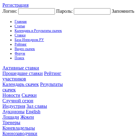
Регистрация
Логин:
Пароль:
Запомнить
Главная
Статьи
Календарь и Результаты скачек
Ставки
База Ипподром.РУ
Рейтинг
Видео скачек
Форум
Поиск
Активные ставки
Прошедшие ставки
Рейтинг
участников
Календарь скачек
Результаты
скачек
Новости
Скачки
Случной сезон
Индустрия
Зал славы
Аукционы
English
Лошади
Жокеи
Тренеры
Коневладельцы
Коннозаводчики