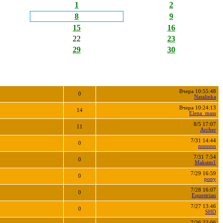
1
2
8
9
15
16
22
23
29
30
Вчера 10:55:48
0
Natalinka
Вчера 10:24:13
14
Elena_mass
8/5 17:07
11
Archer
7/31 14:44
0
nnnnnn
7/31 7:54
0
Maksim1
7/29 16:59
0
pony
7/28 16:07
0
Equestrian
7/27 13:46
0
SHD
7/26 22:06