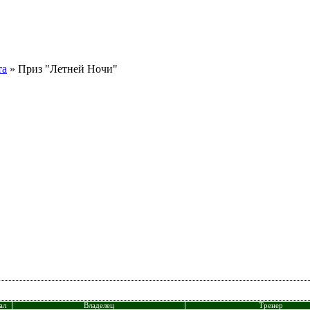
та
» Приз "Летней Ночи"
ал
Владелец
Тренер