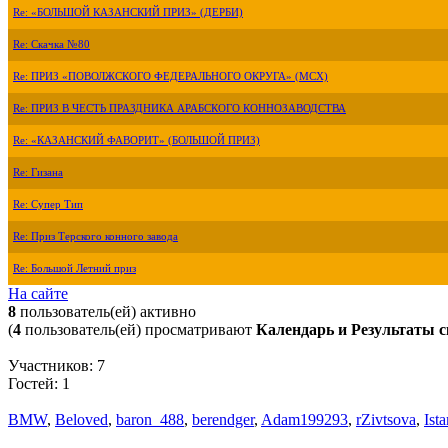
Re: «БОЛЬШОЙ КАЗАНСКИЙ ПРИЗ» (ДЕРБИ)
Re: Скачка №80
Re: ПРИЗ «ПОВОЛЖСКОГО ФЕДЕРАЛЬНОГО ОКРУГА» (МСХ)
Re: ПРИЗ В ЧЕСТЬ ПРАЗДНИКА АРАБСКОГО КОННОЗАВОДСТВА
Re: «КАЗАНСКИЙ ФАВОРИТ» (БОЛЬШОЙ ПРИЗ)
Re: Гизана
Re: Супер Тип
Re: Приз Терского конного завода
Re: Большой Летний приз
На сайте
8
пользователь(ей) активно
(
4
пользователь(ей) просматривают
Календарь и Результаты с
Участников: 7
Гостей: 1
BMW
,
Beloved
,
baron_488
,
berendger
,
Adam199293
,
rZivtsova
,
Ist