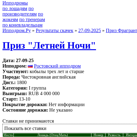
Ипподромы
по лошадям
по
производителям
по
жокеям
по тренерам
по коневладельцам
Ипподром.Ру
»
Результаты скачек
»
27-09-2025
»
Приз Фрагран
Приз "Летней Ночи"
Дата: 27-09-25
Ипподром:
Ростовский ипподром
Участвуют:
кобылы трех лет и старше
Порода:
Чистокровная английская
Дист.:
1800
Категория:
I группа
Выигрыш:
RUB 4 000 000
Старт:
13-10
Покрытие дорожки:
Нет информации
Состояние дорожки:
Не указано
Ставки не принимаются
Показать все ставки
Место
Лошадь (Отец/Мать)
Номер
Резвость
Интерв