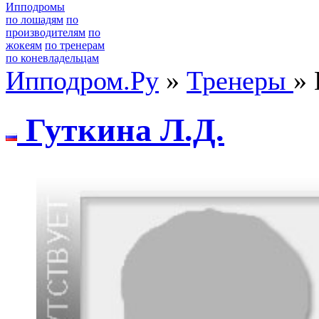
Ипподромы
по лошадям
по
производителям
по
жокеям
по тренерам
по коневладельцам
Ипподром.Ру
»
Тренеры
» 
Гуткинa Л.Д.