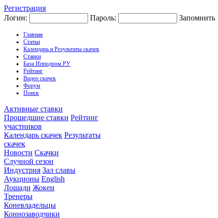
Регистрация
Логин:
Пароль:
Запомнить
Главная
Статьи
Календарь и Результаты скачек
Ставки
База Ипподром.РУ
Рейтинг
Видео скачек
Форум
Поиск
Активные ставки
Прошедшие ставки
Рейтинг
участников
Календарь скачек
Результаты
скачек
Новости
Скачки
Случной сезон
Индустрия
Зал славы
Аукционы
English
Лошади
Жокеи
Тренеры
Коневладельцы
Коннозаводчики