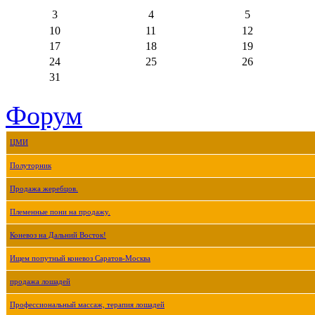
3
4
5
10
11
12
17
18
19
24
25
26
31
Форум
ЦМИ
Полуторник
Продажа жеребцов.
Племенные пони на продажу.
Коневоз на Дальний Восток!
Ищем попутный коневоз Саратов-Москва
продажа лошадей
Профессиональный массаж, терапия лошадей