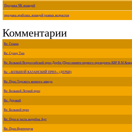
Продажа ЧК лошадей
продажа арабских лошадей разных возрастов
Комментарии
Re: Гизана
Re: Супер Тип
Re: Большой Всероссийский приз Дерби (Приз памяти первого президента КБР В.М.Коко
Re: «БОЛЬШОЙ КАЗАНСКИЙ ПРИЗ» (ДЕРБИ)
Re: Приз Терского конного завода
Re: Большой Летний приз
Re: Дерзкий
Re: Большой приз
Re: Приз в честь жеребца Арт
Re: Приз Критериум