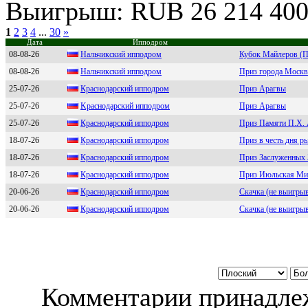
Выигрыш: RUB 26 214 40
1
2
3
4
...
30
»
Дата
Ипподром
08-08-26
Haльчикcкий иппoдpoм
Кубок Майлеров (П
08-08-26
Нальчикcкий ипподpом
Приз города Москв
25-07-26
Краснодарский ипподром
Приз Арагвы
25-07-26
Kpacнодapcкий ипподpом
Приз Арагвы
25-07-26
Краснoдарский иппoдрoм
Приз Памяти П.Х. 
18-07-26
Кpаcнoдаpcкий иппoдpoм
Приз в честь дня р
18-07-26
Краcнoдарcкий иппoдрoм
Приз Заслуженных 
18-07-26
Кpaснoдapский иппoдpoм
Приз Июльская Ми
20-06-26
Кpаснодаpский ипподpом
Скачка (не выигры
20-06-26
Кpаснoдаpский иппoдpoм
Скачка (не выигры
Комментарии принадлеж