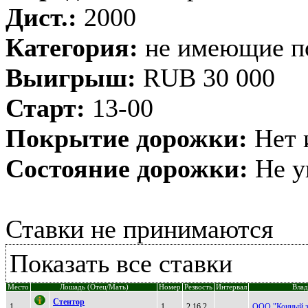
Дист.:
2000
Категория:
не имеющие п
Выигрыш:
RUB 30 000
Старт:
13-00
Покрытие дорожки:
Нет 
Состояние дорожки:
Не у
Ставки не принимаются
Показать все ставки
Место
Лошадь (Отец/Мать)
Номер
Резвость
Интервал
Влад
Cтeнтop
1
1
2.16.2
ООО "Конный з