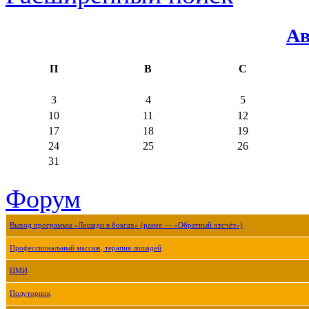
Ав
П
В
С
3
4
5
10
11
12
17
18
19
24
25
26
31
Форум
Выход программы «Лошади в боксах» (ранее — «Обратный отсчёт»)
Профессиональный массаж, терапия лошадей
ЦМИ
Полуторник