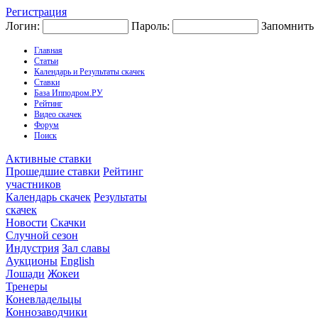
Регистрация
Логин:
Пароль:
Запомнить
Главная
Статьи
Календарь и Результаты скачек
Ставки
База Ипподром.РУ
Рейтинг
Видео скачек
Форум
Поиск
Активные ставки
Прошедшие ставки
Рейтинг
участников
Календарь скачек
Результаты
скачек
Новости
Скачки
Случной сезон
Индустрия
Зал славы
Аукционы
English
Лошади
Жокеи
Тренеры
Коневладельцы
Коннозаводчики