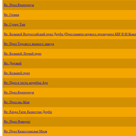
Re: Приз Критериум
Re: Гизана
Re: Супер Тип
Re: Большой Всероссийский приз Дерби (Приз памяти первого президента КБР В.М.Коко
Re: Приз Терского конного завода
Re: Большой Летний приз
Re: Дерзкий
Re: Большой приз
Re: Приз в честь жеребца Арт
Re: Приз Критериум
Re: Приз им.Абая
Re: Kinga Farm Казахстан Дерби
Re: Приз Фаворит
Re: Приз Казахстанская Миля