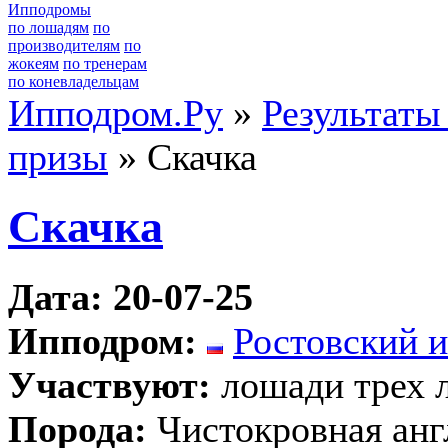
Ипподромы
по лошадям
по
производителям
по
жокеям
по тренерам
по коневладельцам
Ипподром.Ру
»
Результаты
призы
» Скачка
Скачка
Дата: 20-07-25
Ипподром:
Ростовский 
Участвуют:
лошади трех 
Порода:
Чистокровная анг