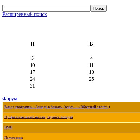
Расширенный поиск
П
В
3
4
10
11
17
18
24
25
31
Форум
Выход программы «Лошади в боксах» (ранее — «Обратный отсчёт»)
Профессиональный массаж, терапия лошадей
ЦМИ
Полуторник