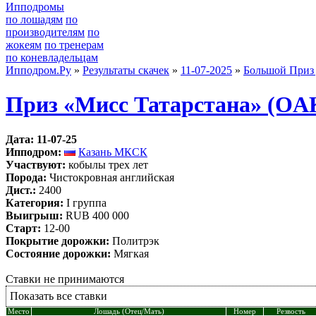
Ипподромы
по лошадям
по
производителям
по
жокеям
по тренерам
по коневладельцам
Ипподром.Ру
»
Результаты скачек
»
11-07-2025
»
Большой Приз 
Приз «Мисс Татарстана» (OA
Дата: 11-07-25
Ипподром:
Казань МКСК
Участвуют:
кобылы трех лет
Порода:
Чистокровная английская
Дист.:
2400
Категория:
I группа
Выигрыш:
RUB 400 000
Старт:
12-00
Покрытие дорожки:
Политрэк
Состояние дорожки:
Мягкая
Ставки не принимаются
Показать все ставки
Место
Лошадь (Отец/Мать)
Номер
Резвость