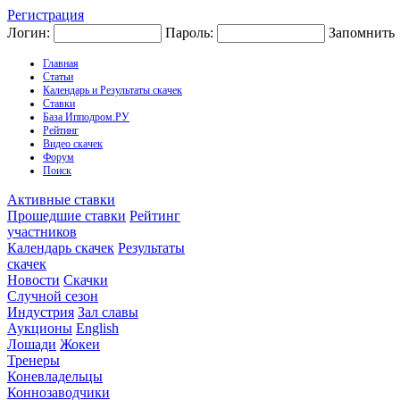
Регистрация
Логин:
Пароль:
Запомнить
Главная
Статьи
Календарь и Результаты скачек
Ставки
База Ипподром.РУ
Рейтинг
Видео скачек
Форум
Поиск
Активные ставки
Прошедшие ставки
Рейтинг
участников
Календарь скачек
Результаты
скачек
Новости
Скачки
Случной сезон
Индустрия
Зал славы
Аукционы
English
Лошади
Жокеи
Тренеры
Коневладельцы
Коннозаводчики