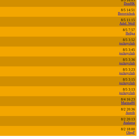
8/5 16:05
DonHK
8/5 14:51
Borovichok
8/5 11:15
Adel_Wolf
8/5 7:57
Hellga
8/5 3:52
jockeyclub
8/5 3:45
jockeyclub
8/5 3:36
jockeyclub
8/5 3:23
jockeyclub
8/5 3:15
jockeyclub
8/5 3:13
jockeyclub
8/4 16:23
Marina86
8/2 20:36
Antrib
8/2 20:13
Atalanta
8/2 18:00
OlegF