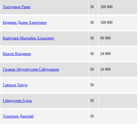
Тазетдинов Ранис
58
200 000
Биджиев Далим Хамитович
58
100 000
Каппушев Мырзабек Алхазович
58
60 000
Квасов Владимир
58
24 000
Гасанов Абдулмуслим Сайдулаевич
58
16 000
Гафаров Тимур
58
Габидуллин Адель
58
Терентьев Дмитрий
58