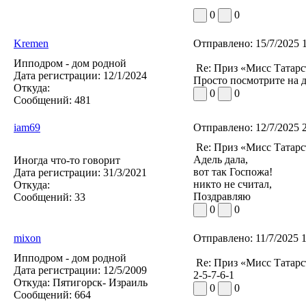
0
0
Kremen
Отправлено:
15/7/2025 
Ипподром - дом родной
Re: Приз «Мисс Татар
Дата регистрации:
12/1/2024
Просто посмотрите на д
Откуда:
0
0
Сообщений:
481
iam69
Отправлено:
12/7/2025 
Re: Приз «Мисс Татар
Адель дала,
Иногда что-то говорит
вот так Госпожа!
Дата регистрации:
31/3/2021
никто не считал,
Откуда:
Поздравляю
Сообщений:
33
0
0
mixon
Отправлено:
11/7/2025 
Ипподром - дом родной
Re: Приз «Мисс Татар
Дата регистрации:
12/5/2009
2-5-7-6-1
Откуда:
Пятигорск- Израиль
0
0
Сообщений:
664