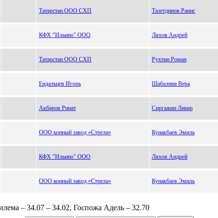
Татарстан ООО СХП
Тазетдинов Ранис
КФХ "Ильино" ООО
Ляхов Андрей
Татарстан ООО СХП
Рухтин Роман
Ендальцев Игорь
Шабалина Вера
Акбаров Ринат
Сиргажин Линар
ООО конный завод «Стрела»
Кунакбаев Эмиль
КФХ "Ильино" ООО
Ляхов Андрей
ООО конный завод «Стрела»
Кунакбаев Эмиль
илема – 34.07 – 34.02, Госпожа Адель – 32.70