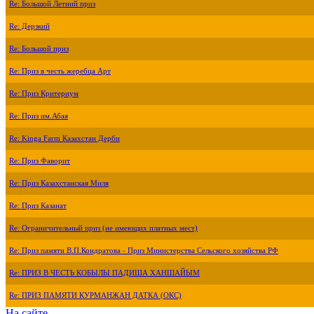
Re: Большой Летний приз
Re: Дерзкий
Re: Большой приз
Re: Приз в честь жеребца Арт
Re: Приз Критериум
Re: Приз им.Абая
Re: Kinga Farm Казахстан Дерби
Re: Приз Фаворит
Re: Приз Казахстанская Миля
Re: Приз Казанат
Re: Ограничительный приз (не имеющих платных мест)
Re: Приз памяти В.П.Кондратова - Приз Министерства Сельского хозяйства РФ
Re: ПРИЗ В ЧЕСТЬ КОБЫЛЫ ПАДИША ХАНШАЙЫМ
Re: ПРИЗ ПАМЯТИ КУРМАНЖАН ДАТКА (ОКС)
На сайте