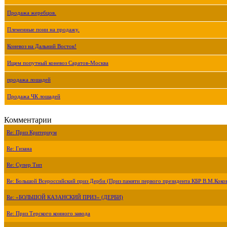
Продажа жеребцов.
Племенные пони на продажу.
Коневоз на Дальний Восток!
Ищем попутный коневоз Саратов-Москва
продажа лошадей
Продажа ЧК лошадей
Комментарии
Re: Приз Критериум
Re: Гизана
Re: Супер Тип
Re: Большой Всероссийский приз Дерби (Приз памяти первого президента КБР В.М.Коко
Re: «БОЛЬШОЙ КАЗАНСКИЙ ПРИЗ» (ДЕРБИ)
Re: Приз Терского конного завода