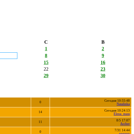
С
В
1
2
8
9
15
16
22
23
29
30
Сегодня 10:55:48
0
Natalinka
Сегодня 10:24:13
14
Elena_mass
8/5 17:07
11
Archer
7/31 14:44
0
nnnnnn