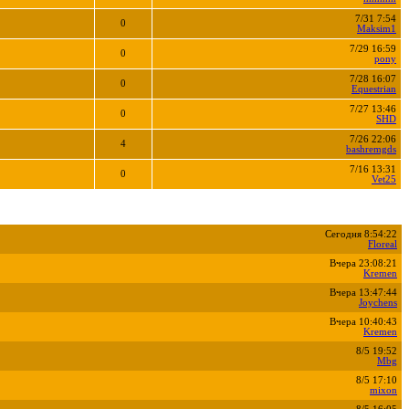
7/31 7:54
0
Maksim1
7/29 16:59
0
pony
7/28 16:07
0
Equestrian
7/27 13:46
0
SHD
7/26 22:06
4
bashremgds
7/16 13:31
0
Vet25
Сегодня 8:54:22
Floreal
Вчера 23:08:21
Kremen
Вчера 13:47:44
Joychens
Вчера 10:40:43
Kremen
8/5 19:52
Mbg
8/5 17:10
mixon