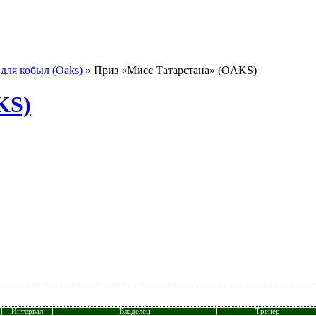
для кобыл (Oaks)
» Приз «Мисс Татарстана» (OAKS)
KS)
Интервал
Владелец
Тренер