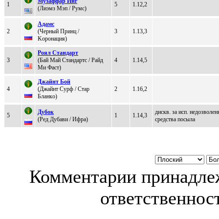
Mузаффар Инг
1
5
1.12,2
(Лиэмз Mэп / Румс)
Адaмc
2
(Чepный Пpинц /
3
1.13,3
Kоронaция)
Poял Cтaндaрт
3
(Бай Май Стандартс / Paйд
4
1.14,5
Ми Фacт)
Джaйнт Бoй
4
(Джайнт Cуpф / Стар
2
1.16,2
Бланкo)
Дубoк
дискв. за исп. недозволен
5
1
1.14,3
(Рeд Дубaви / Ифpа)
средства посыла
Комментарии принадлеж
ответственност