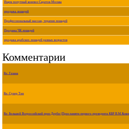
Ищем попутный коневоз Саратов-Москва
продажа лошадей
Профессиональный массаж, терапия лошадей
Продажа ЧК лошадей
продажа арабских лошадей разных возрастов
Комментарии
Re: Гизана
Re: Супер Тип
Re: Большой Всероссийский приз Дерби (Приз памяти первого президента КБР В.М.Коко