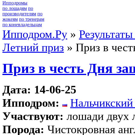
Ипподромы
по лошадям
по
производителям
по
жокеям
по тренерам
по коневладельцам
Ипподром.Ру
»
Результаты
Летний приз
» Приз в чест
Приз в честь Дня за
Дата: 14-06-25
Ипподром:
Нальчикский
Участвуют:
лошади двух 
Порода:
Чистокровная анг