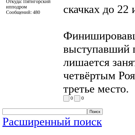
Откуда:
Пятигорский
скачках до 22
ипподром
Сообщений:
480
Финишировавш
выступавший 
лишается зан
четвёртым Роя
третье место.
0
0
Расширенный поиск