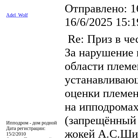
Отправлено:
1
Adel_Wolf
16/6/2025 15:1
Re: Приз в че
За нарушение 
области племе
устанавливаю
оценки племе
на ипподрома
(запрещённый 
Ипподром - дом родной
Дата регистрации:
жокей А.С.Шик
15/2/2010