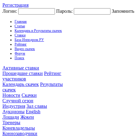
Регистрация
Логин:
Пароль:
Запомнить
Главная
Статьи
Календарь и Результаты скачек
Ставки
База Ипподром.РУ
Рейтинг
Видео скачек
Форум
Поиск
Активные ставки
Прошедшие ставки
Рейтинг
участников
Календарь скачек
Результаты
скачек
Новости
Скачки
Случной сезон
Индустрия
Зал славы
Аукционы
English
Лошади
Жокеи
Тренеры
Коневладельцы
Коннозаводчики