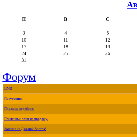
Ав
П
В
С
3
4
5
10
11
12
17
18
19
24
25
26
31
Форум
ЦМИ
Полуторник
Продажа жеребцов.
Племенные пони на продажу.
Коневоз на Дальний Восток!