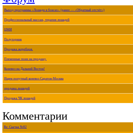
Выход программы «Лошади в боксах» (ранее — «Обратный отсчёт»)
Профессиональный массаж, терапия лошадей
ЦМИ
Полуторник
Продажа жеребцов.
Племенные пони на продажу.
Коневоз на Дальний Восток!
Ищем попутный коневоз Саратов-Москва
продажа лошадей
Продажа ЧК лошадей
Комментарии
Re: Скачка №82