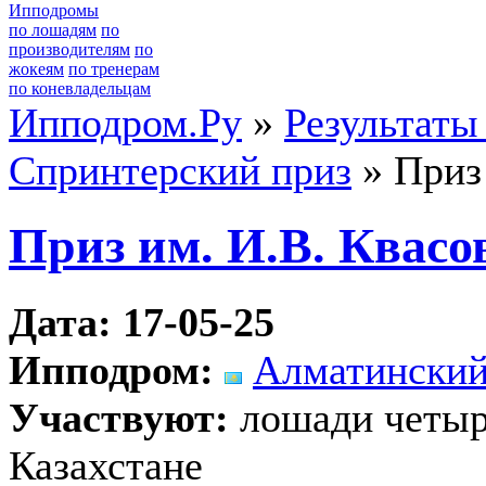
Ипподромы
по лошадям
по
производителям
по
жокеям
по тренерам
по коневладельцам
Ипподром.Ру
»
Результаты
Спринтерский приз
» Приз 
Приз им. И.В. Квасо
Дата: 17-05-25
Ипподром:
Алматинский
Участвуют:
лошади четыре
Казахстане