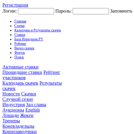
Регистрация
Логин:
Пароль:
Запомнить
Главная
Статьи
Календарь и Результаты скачек
Ставки
База Ипподром.РУ
Рейтинг
Видео скачек
Форум
Поиск
Активные ставки
Прошедшие ставки
Рейтинг
участников
Календарь скачек
Результаты
скачек
Новости
Скачки
Случной сезон
Индустрия
Зал славы
Аукционы
English
Лошади
Жокеи
Тренеры
Коневладельцы
Коннозаводчики