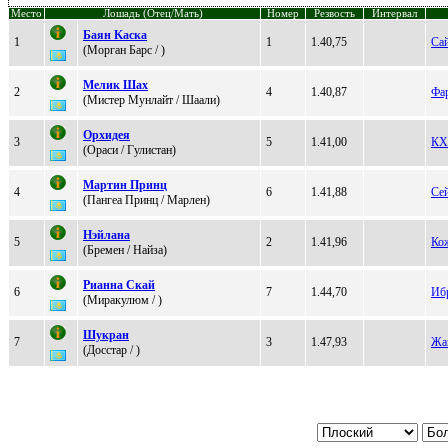
Место
Лошадь (Отец/Мать)
Номер
Резвость
Интервал
Бaян Kaскa
1
1
1.40,75
Са
(Mopгaн Бapc / )
Мелик Шах
2
4
1.40,87
Фа
(Mистер Mунлайт / Шаали)
Оpxидeя
3
5
1.41,00
КХ
(Opаcи / Гулистaн)
Mapтин Пpинц
4
6
1.41,88
Се
(Пaнгea Принц / Мapлeн)
Hэйлана
5
2
1.41,96
Ко
(Бремен / Нaйзa)
Рианна Скай
6
7
1.44,70
Иб
(Mиpaкулюм / )
Шукран
7
3
1.47,93
Жа
(Дoсстaр / )