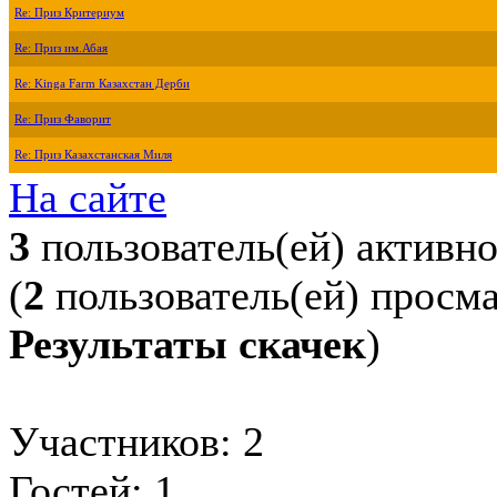
Re: Приз Критериум
Re: Приз им.Абая
Re: Kinga Farm Казахстан Дерби
Re: Приз Фаворит
Re: Приз Казахстанская Миля
На сайте
3
пользователь(ей) активн
(
2
пользователь(ей) просм
Результаты скачек
)
Участников: 2
Гостей: 1