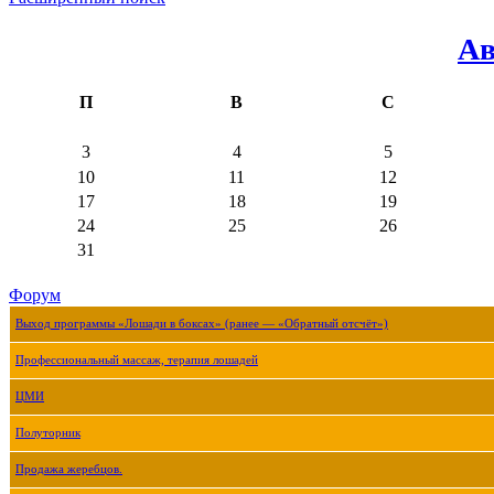
Ав
П
В
С
3
4
5
10
11
12
17
18
19
24
25
26
31
Форум
Выход программы «Лошади в боксах» (ранее — «Обратный отсчёт»)
Профессиональный массаж, терапия лошадей
ЦМИ
Полуторник
Продажа жеребцов.