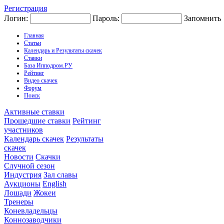
Регистрация
Логин:
Пароль:
Запомнить
Главная
Статьи
Календарь и Результаты скачек
Ставки
База Ипподром.РУ
Рейтинг
Видео скачек
Форум
Поиск
Активные ставки
Прошедшие ставки
Рейтинг
участников
Календарь скачек
Результаты
скачек
Новости
Скачки
Случной сезон
Индустрия
Зал славы
Аукционы
English
Лошади
Жокеи
Тренеры
Коневладельцы
Коннозаводчики