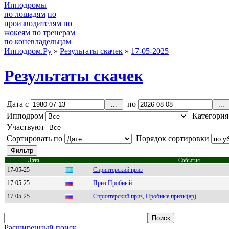
Ипподромы
по лошадям
по
производителям
по
жокеям
по тренерам
по коневладельцам
Ипподром.Ру
»
Результаты скачек
»
17-05-2025
Результаты скачек
Дата с
по
Ипподром
Категори
Участвуют
Сортировать по
Порядок сортировки
Дата
События
17-05-25
Спринтерский приз
17-05-25
Приз Пробный
17-05-25
Спринтерский приз, Пробные призы(ар)
Расширенный поиск