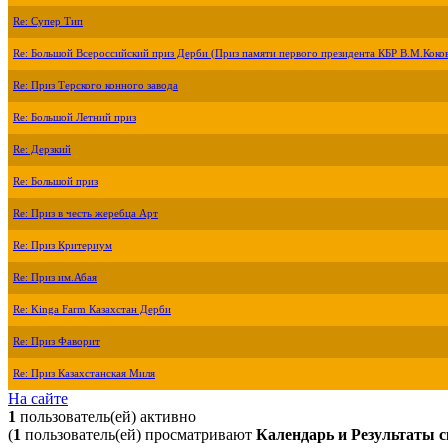
Re: Супер Тип
Re: Большой Всероссийский приз Дерби (Приз памяти первого президента КБР В.М.Коко
Re: Приз Терского конного завода
Re: Большой Летний приз
Re: Дерзкий
Re: Большой приз
Re: Приз в честь жеребца Арт
Re: Приз Критериум
Re: Приз им.Абая
Re: Kinga Farm Казахстан Дерби
Re: Приз Фаворит
Re: Приз Казахстанская Миля
На сайте
1
пользователь(ей) активно
(
1
пользователь(ей) просматривают
Календарь и Результаты с