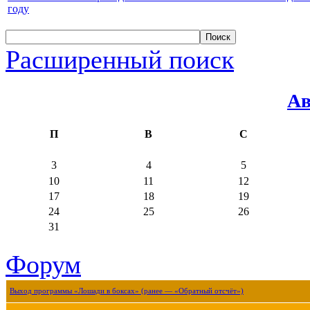
году
Расширенный поиск
Ав
П
В
С
3
4
5
10
11
12
17
18
19
24
25
26
31
Форум
Выход программы «Лошади в боксах» (ранее — «Обратный отсчёт»)