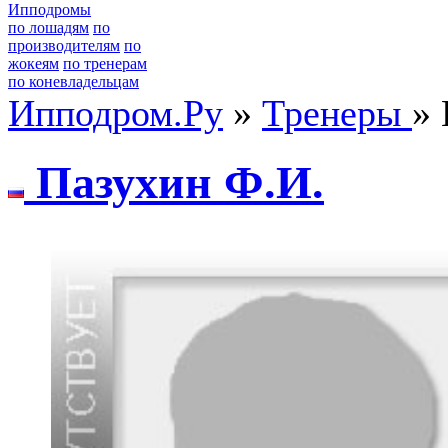
Ипподромы
по лошадям
по
производителям
по
жокеям
по тренерам
по коневладельцам
Ипподром.Ру
»
Тренеры
» 
Пaзуxин Ф.И.