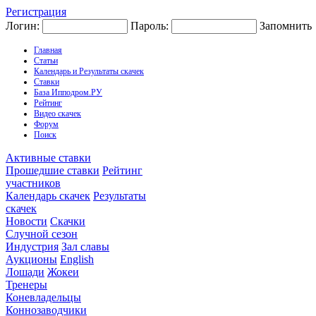
Регистрация
Логин:
Пароль:
Запомнить
Главная
Статьи
Календарь и Результаты скачек
Ставки
База Ипподром.РУ
Рейтинг
Видео скачек
Форум
Поиск
Активные ставки
Прошедшие ставки
Рейтинг
участников
Календарь скачек
Результаты
скачек
Новости
Скачки
Случной сезон
Индустрия
Зал славы
Аукционы
English
Лошади
Жокеи
Тренеры
Коневладельцы
Коннозаводчики