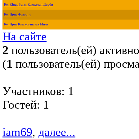
Re: Kinga Farm Казахстан Дерби
Re: Приз Фаворит
Re: Приз Казахстанская Миля
На сайте
2
пользователь(ей) активн
(
1
пользователь(ей) просм
Участников: 1
Гостей: 1
iam69
,
далее...