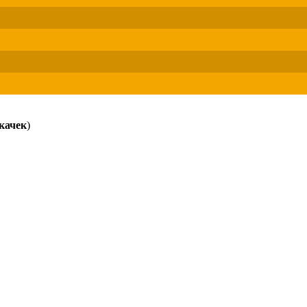
качек
)