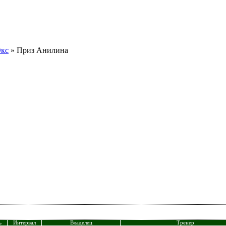
Окс
» Приз Анилина
ь
Интервал
Владелец
Тренер