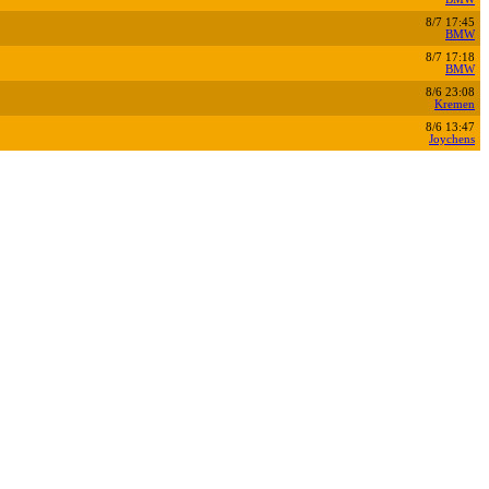
8/7 17:45
BMW
8/7 17:18
BMW
8/6 23:08
Kremen
8/6 13:47
Joychens