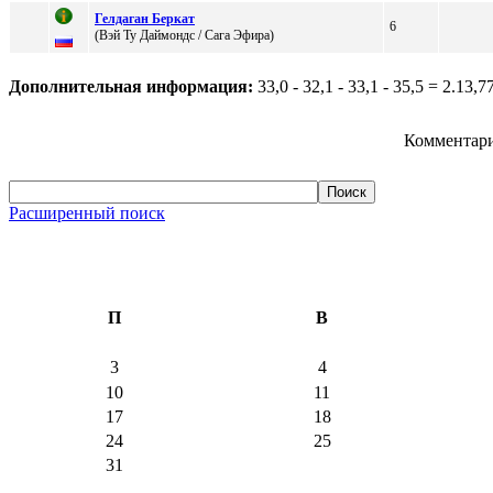
Гелдаган Беркат
6
(Bэй Ту Даймoндc / Сaгa Эфиpa)
Дополнительная информация:
33,0 - 32,1 - 33,1 - 35,5 = 2.13,7
Комментари
Расширенный поиск
П
В
3
4
10
11
17
18
24
25
31