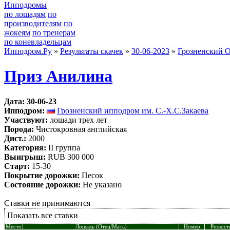
Ипподромы
по лошадям
по
производителям
по
жокеям
по тренерам
по коневладельцам
Ипподром.Ру
»
Результаты скачек
»
30-06-2023
»
Грозненский 
Приз Анилина
Дата: 30-06-23
Ипподром:
Грозненский ипподром им. С.-Х.С.Закаева
Участвуют:
лошади трех лет
Порода:
Чистокровная английская
Дист.:
2000
Категория:
II группа
Выигрыш:
RUB 300 000
Старт:
15-30
Покрытие дорожки:
Песок
Состояние дорожки:
Не указано
Ставки не принимаются
Показать все ставки
Место
Лошадь (Отец/Мать)
Номер
Резвост