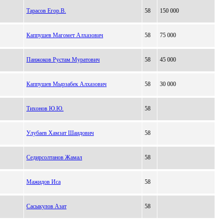
Тарасов Егор.В.
58
150 000
Каппушев Магомет Алхазович
58
75 000
Панжоков Рустам Муратович
58
45 000
Каппушев Мырзабек Алхазович
58
30 000
Тихонов Ю.Ю.
58
Улубаев Хамзат Шаидович
58
Седирсолтанов Жамал
58
Мажидов Иса
58
Сасыкулов Азат
58