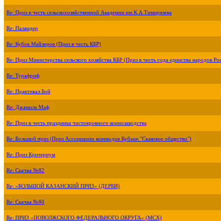
Re: Приз в честь сельскохозяйственной Академии им.К.А.Тимирязева
Re: Паландер
Re: Кубок Майлеров (Приз в честь КБР)
Re: Приз Министерства сельского хозяйства КБР (Приз в честь года единства народов Ро
Re: Турафриф
Re: Практикал Бой
Re: Джамила Маф
Re: Приз в честь праздника чистокровного коннозаводства
Re: Большой приз (Приз Ассоциации коневодов Кубани "Скаковое общество")
Re: Приз Критериум
Re: Скачка №82
Re: «БОЛЬШОЙ КАЗАНСКИЙ ПРИЗ» (ДЕРБИ)
Re: Скачка №80
Re: ПРИЗ «ПОВОЛЖСКОГО ФЕДЕРАЛЬНОГО ОКРУГА» (МСХ)