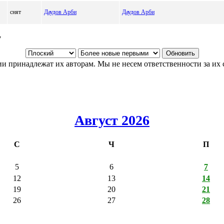
снят
Даудов Арби
Даудов Арби
7
и принадлежат их авторам. Мы не несем ответственности за их 
Август 2026
С
Ч
П
5
6
7
12
13
14
19
20
21
26
27
28