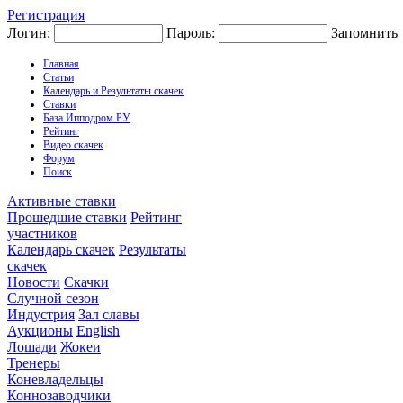
Регистрация
Логин:
Пароль:
Запомнить
Главная
Статьи
Календарь и Результаты скачек
Ставки
База Ипподром.РУ
Рейтинг
Видео скачек
Форум
Поиск
Активные ставки
Прошедшие ставки
Рейтинг
участников
Календарь скачек
Результаты
скачек
Новости
Скачки
Случной сезон
Индустрия
Зал славы
Аукционы
English
Лошади
Жокеи
Тренеры
Коневладельцы
Коннозаводчики