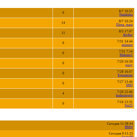
8/7 10:55
0
Natalinka
8/7 10:24
14
Elena_mass
8/5 17:07
11
Archer
7/31 14:44
0
nnnnnn
7/31 7:54
0
Maksim1
7/29 16:59
0
pony
7/28 16:07
0
Equestrian
7/27 13:46
0
SHD
7/26 22:06
4
bashremgds
7/16 13:31
0
Vet25
Сегодня 11:38:44
BMW
Сегодня 9:11:25
kosta40