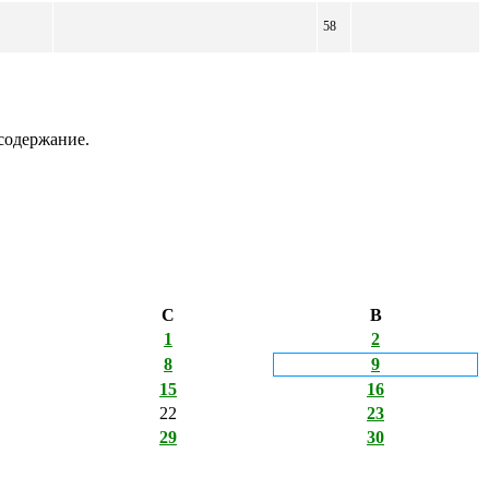
58
содержание.
С
В
1
2
8
9
15
16
22
23
29
30