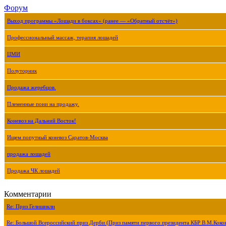
Форум
Выход программы «Лошади в боксах» (ранее — «Обратный отсчёт»)
Профессиональный массаж, терапия лошадей
ЦМИ
Полуторник
Продажа жеребцов.
Племенные пони на продажу.
Коневоз на Дальний Восток!
Ищем попутный коневоз Саратов-Москва
продажа лошадей
Продажа ЧК лошадей
Комментарии
Re: Приз Гелишикли
Re: Большой Всероссийский приз Дерби (Приз памяти первого президента КБР В.М.Коко