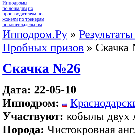
Ипподромы
по лошадям
по
производителям
по
жокеям
по тренерам
по коневладельцам
Ипподром.Ру
»
Результаты
Пробных призов
» Скачка
Скачка №26
Дата: 22-05-10
Ипподром:
Краснодарск
Участвуют:
кобылы двух 
Порода:
Чистокровная анг