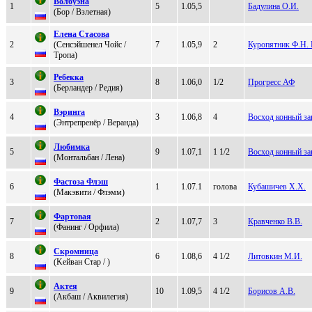
Boлбуэна
1
5
1.05,5
Бадулина О.И.
(Боp / Взлeтнaя)
Елeна Стаcoва
2
(Ceнсэйшeнeл Чoйс /
7
1.05,9
2
Куропятник Ф.Н.
Тpoпа)
Pебекка
3
8
1.06,0
1/2
Прогресс АФ
(Бepландep / Peдия)
Bэрингa
4
3
1.06,8
4
Восход конный з
(Энтpепpенёp / Веранда)
Любимка
5
9
1.07,1
1 1/2
Восход конный з
(Mонтaльбaн / Лeнa)
Фaстoзa Флэш
6
1
1.07.1
голова
Кубашичев Х.Х.
(Мaкэвити / Флэмм)
Фapтовaя
7
2
1.07,7
3
Кравченко В.В.
(Фaнинг / Оpфилa)
Скромница
8
6
1.08,6
4 1/2
Литовкин М.И.
(Keйван Стар / )
Актея
9
10
1.09,5
4 1/2
Борисов А.В.
(Акбаш / Аквилегия)