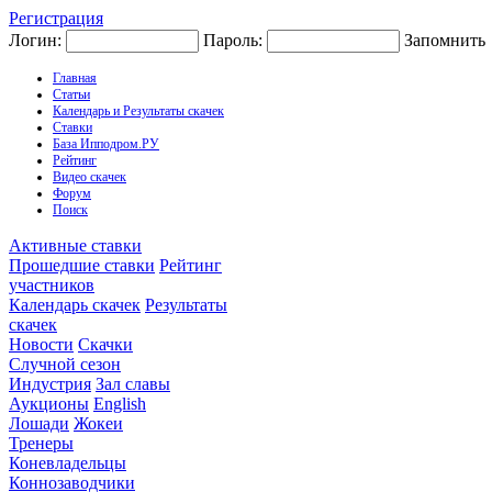
Регистрация
Логин:
Пароль:
Запомнить
Главная
Статьи
Календарь и Результаты скачек
Ставки
База Ипподром.РУ
Рейтинг
Видео скачек
Форум
Поиск
Активные ставки
Прошедшие ставки
Рейтинг
участников
Календарь скачек
Результаты
скачек
Новости
Скачки
Случной сезон
Индустрия
Зал славы
Аукционы
English
Лошади
Жокеи
Тренеры
Коневладельцы
Коннозаводчики