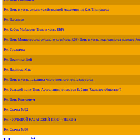
Re: Приз в честь сельскохозяйственной Академии им.К.А.Тимирязева
Re: Паландер
Re: Кубок Майлеров (Приз в честь КБР)
Re: Приз Министерства сельского хозяйства КБР (Приз в честь года единства народов Ро
Re: Турафриф
Re: Практикал Бой
Re: Джамила Маф
Re: Приз в честь праздника чистокровного коннозаводства
Re: Большой приз (Приз Ассоциации коневодов Кубани "Скаковое общество")
Re: Приз Критериум
Re: Скачка №82
Re: «БОЛЬШОЙ КАЗАНСКИЙ ПРИЗ» (ДЕРБИ)
Re: Скачка №80