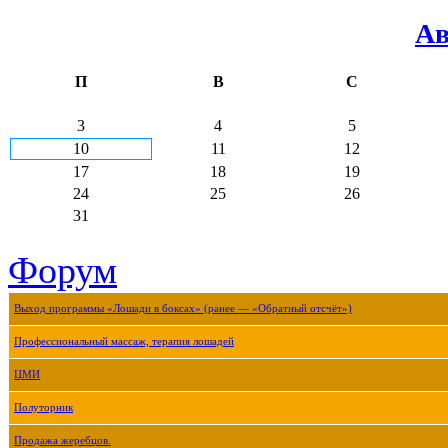
Ав
П
В
С
3
4
5
10
11
12
17
18
19
24
25
26
31
Форум
Выход программы «Лошади в боксах» (ранее — «Обратный отсчёт»)
Профессиональный массаж, терапия лошадей
ЦМИ
Полуторник
Продажа жеребцов.