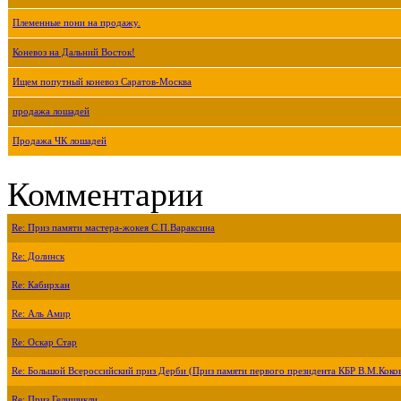
Племенные пони на продажу.
Коневоз на Дальний Восток!
Ищем попутный коневоз Саратов-Москва
продажа лошадей
Продажа ЧК лошадей
Комментарии
Re: Приз памяти мастера-жокея С.П.Вараксина
Re: Долинск
Re: Кабирхан
Re: Аль Амир
Re: Оскар Стар
Re: Большой Всероссийский приз Дерби (Приз памяти первого президента КБР В.М.Коко
Re: Приз Гелишикли