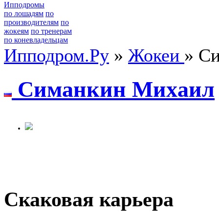
Ипподромы
по лошадям
по
производителям
по
жокеям
по тренерам
по коневладельцам
Ипподром.Ру
»
Жокеи
» С
Симанкин Миxаил
Скаковая карьера