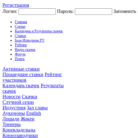
Регистрация
Логин:
Пароль:
Запомнить
Главная
Статьи
Календарь и Результаты скачек
Ставки
База Ипподром.РУ
Рейтинг
Видео скачек
Форум
Поиск
Активные ставки
Прошедшие ставки
Рейтинг
участников
Календарь скачек
Результаты
скачек
Новости
Скачки
Случной сезон
Индустрия
Зал славы
Аукционы
English
Лошади
Жокеи
Тренеры
Коневладельцы
Коннозаводчики