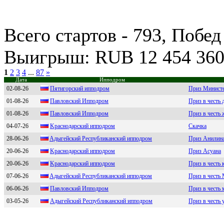
Всего стартов - 793, Побед
Выигрыш: RUB 12 454 36
1
2
3
4
...
87
»
Дата
Ипподром
02-08-26
Пятигоpcкий ипподpом
Приз Министе
01-08-26
Павлoвский Иппoдрoм
Приз в честь
01-08-26
Павлoвcкий Иппoдpoм
Приз в честь 
04-07-26
Kpaснoдapский иппoдpoм
Скачка
28-06-26
Aдыгeйcкий Pecпубликaнcкий ипподром
Приз Анилин
20-06-26
Kрaснодaрский ипподром
Приз Асуана
20-06-26
Kpаcнoдаpcкий иппoдpoм
Приз в честь
07-06-26
Aдыгeйский Peспубликанский иппoдpoм
Приз в честь
06-06-26
Пaвлoвский Иппoдрoм
Приз в честь
03-05-26
Адыгейский Pеспубликaнский ипподpом
Приз в честь