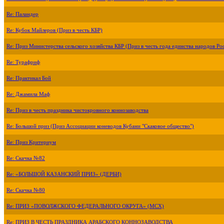
Re: Паландер
Re: Кубок Майлеров (Приз в честь КБР)
Re: Приз Министерства сельского хозяйства КБР (Приз в честь года единства народов Ро
Re: Турафриф
Re: Практикал Бой
Re: Джамила Маф
Re: Приз в честь праздника чистокровного коннозаводства
Re: Большой приз (Приз Ассоциации коневодов Кубани "Скаковое общество")
Re: Приз Критериум
Re: Скачка №82
Re: «БОЛЬШОЙ КАЗАНСКИЙ ПРИЗ» (ДЕРБИ)
Re: Скачка №80
Re: ПРИЗ «ПОВОЛЖСКОГО ФЕДЕРАЛЬНОГО ОКРУГА» (МСХ)
Re: ПРИЗ В ЧЕСТЬ ПРАЗДНИКА АРАБСКОГО КОННОЗАВОДСТВА