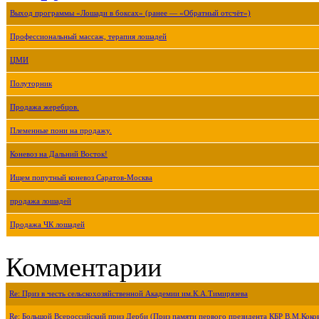
Выход программы «Лошади в боксах» (ранее — «Обратный отсчёт»)
Профессиональный массаж, терапия лошадей
ЦМИ
Полуторник
Продажа жеребцов.
Племенные пони на продажу.
Коневоз на Дальний Восток!
Ищем попутный коневоз Саратов-Москва
продажа лошадей
Продажа ЧК лошадей
Комментарии
Re: Приз в честь сельскохозяйственной Академии им.К.А.Тимирязева
Re: Большой Всероссийский приз Дерби (Приз памяти первого президента КБР В.М.Коко