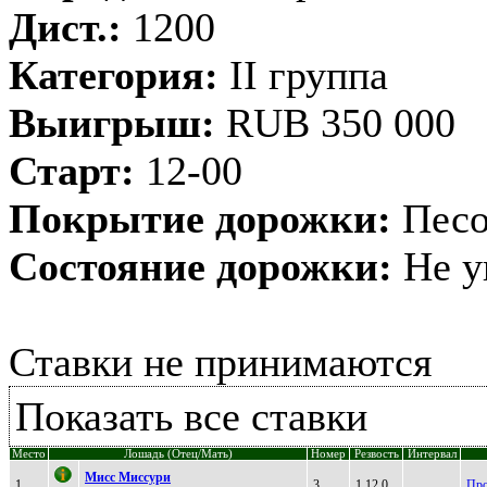
Дист.:
1200
Категория:
II группа
Выигрыш:
RUB 350 000
Старт:
12-00
Покрытие дорожки:
Песо
Состояние дорожки:
Не у
Ставки не принимаются
Показать все ставки
Место
Лошадь (Отец/Мать)
Номер
Резвость
Интервал
Мисс Миссуpи
1
3
1.12,0
Про