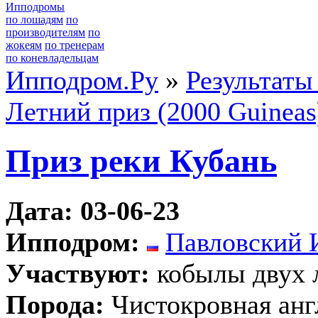
Ипподромы
по лошадям
по
производителям
по
жокеям
по тренерам
по коневладельцам
Ипподром.Ру
»
Результаты
Летний приз (2000 Guineas
Приз реки Кубань
Дата: 03-06-23
Ипподром:
Павловский 
Участвуют:
кобылы двух 
Порода:
Чистокровная анг