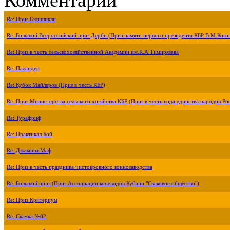
Re: Приз Гелишикли
Re: Большой Всероссийский приз Дерби (Приз памяти первого президента КБР В.М.Коко
Re: Приз в честь сельскохозяйственной Академии им.К.А.Тимирязева
Re: Паландер
Re: Кубок Майлеров (Приз в честь КБР)
Re: Приз Министерства сельского хозяйства КБР (Приз в честь года единства народов Ро
Re: Турафриф
Re: Практикал Бой
Re: Джамила Маф
Re: Приз в честь праздника чистокровного коннозаводства
Re: Большой приз (Приз Ассоциации коневодов Кубани "Скаковое общество")
Re: Приз Критериум
Re: Скачка №82