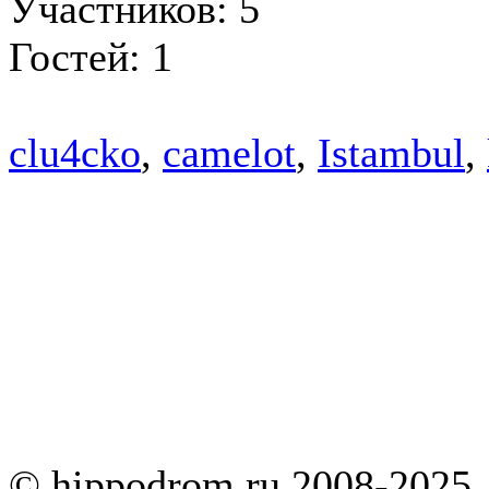
Участников: 5
Гостей: 1
clu4cko
,
camelot
,
Istambul
,
© hippodrom.ru 2008-2025.