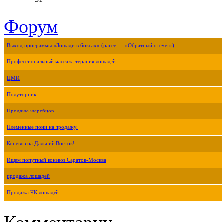
Форум
Выход программы «Лошади в боксах» (ранее — «Обратный отсчёт»)
Профессиональный массаж, терапия лошадей
ЦМИ
Полуторник
Продажа жеребцов.
Племенные пони на продажу.
Коневоз на Дальний Восток!
Ищем попутный коневоз Саратов-Москва
продажа лошадей
Продажа ЧК лошадей
Комментарии