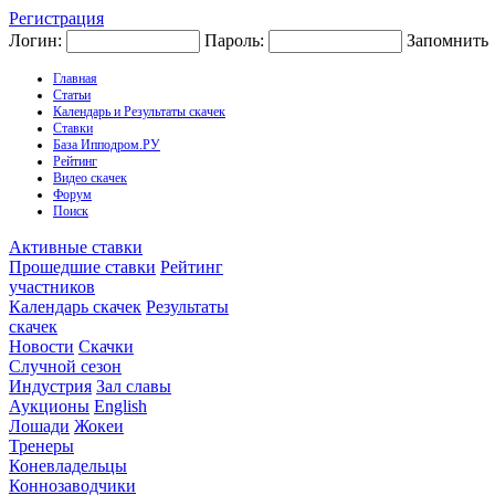
Регистрация
Логин:
Пароль:
Запомнить
Главная
Статьи
Календарь и Результаты скачек
Ставки
База Ипподром.РУ
Рейтинг
Видео скачек
Форум
Поиск
Активные ставки
Прошедшие ставки
Рейтинг
участников
Календарь скачек
Результаты
скачек
Новости
Скачки
Случной сезон
Индустрия
Зал славы
Аукционы
English
Лошади
Жокеи
Тренеры
Коневладельцы
Коннозаводчики