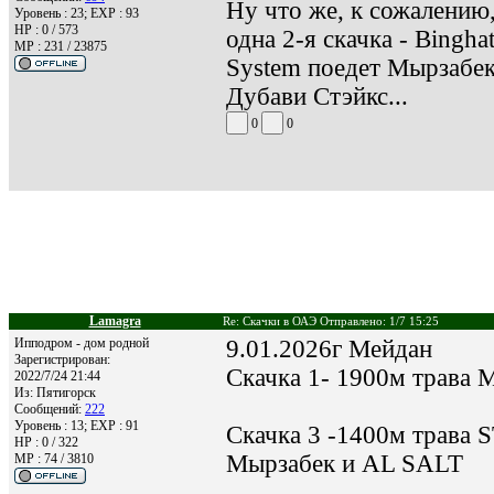
Ну что же, к сожалению
Уровень : 23; EXP : 93
HP : 0 / 573
одна 2-я скачка - Bingha
MP : 231 / 23875
System поедет Мырзабек 
Дубави Стэйкс...
0
0
Lamagra
Re: Скачки в ОАЭ Отправлено: 1/7 15:25
Ипподром - дом родной
9.01.2026г Мейдан
Зарегистрирован:
Скачка 1- 1900м трава
2022/7/24 21:44
Из:
Пятигорск
Сообщений:
222
Уровень : 13; EXP : 91
Скачка 3 -1400м трав
HP : 0 / 322
Мырзабек и AL SALT
MP : 74 / 3810