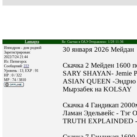
Lamagra
Re: Скачки в ОАЭ Отправлено: 1/28 11:36
Ипподром - дом родной
30 января 2026 Мейдан
Зарегистрирован:
2022/7/24 21:44
Из:
Пятигорск
Скачка 2 Мейден 1600 
Сообщений:
222
Уровень : 13; EXP : 91
SARY SHAYAN- Jemie P
HP : 0 / 322
ASIAN QUEEN -Эндрю 
MP : 74 / 3810
Мырзабек на KOLSAY
Cкачка 4 Гандикап 2000
Ламан Эдельвейс - Тэг 
TRUTH EXPLAINDED - 
Скачка 7 Гандикап 1600 