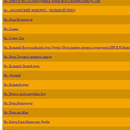
Re: ПРИЗ В ЧЕСТЬ ПРАЗДНИКА АРАБСКОГО КОННОЗАВОДСТВА
Re: «КАЗАНСКИЙ ФАВОРИТ» (БОЛЬШОЙ ПРИЗ)
Re: Приз Критериум
Re: Гизана
Re: Супер Тип
Re: Большой Всероссийский приз Дерби (Приз памяти первого президента КБР В.М.Коко
Re: Приз Терского конного завода
Re: Большой Летний приз
Re: Дерзкий
Re: Большой приз
Re: Приз в честь жеребца Арт
Re: Приз Критериум
Re: Приз им.Абая
Re: Kinga Farm Казахстан Дерби