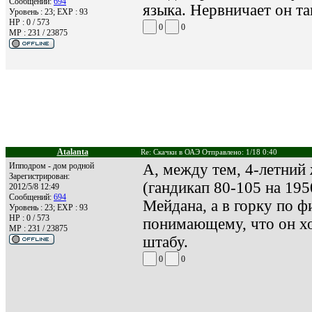
Сообщений:
694
языка. Нервничает он та
Уровень : 23; EXP : 93
HP : 0 / 573
0
0
MP : 231 / 23875
Atalanta
Re: Скачки в ОАЭ Отправлено: 1/18 0:40
Ипподром - дом родной
А, между тем, 4-летний 
Зарегистрирован:
(гандикап 80-105 на 195
2012/5/8 12:49
Сообщений:
694
Мейдана, а в горку по 
Уровень : 23; EXP : 93
HP : 0 / 573
понимающему, что он хо
MP : 231 / 23875
штабу.
0
0