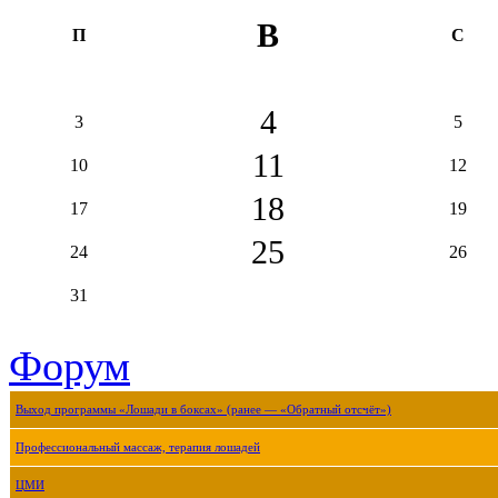
В
П
С
4
3
5
11
10
12
18
17
19
25
24
26
31
Форум
Выход программы «Лошади в боксах» (ранее — «Обратный отсчёт»)
Профессиональный массаж, терапия лошадей
ЦМИ