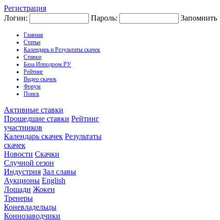
Регистрация
Логин:
Пароль:
Запомнить
Главная
Статьи
Календарь и Результаты скачек
Ставки
База Ипподром.РУ
Рейтинг
Видео скачек
Форум
Поиск
Активные ставки
Прошедшие ставки
Рейтинг
участников
Календарь скачек
Результаты
скачек
Новости
Скачки
Случной сезон
Индустрия
Зал славы
Аукционы
English
Лошади
Жокеи
Тренеры
Коневладельцы
Коннозаводчики