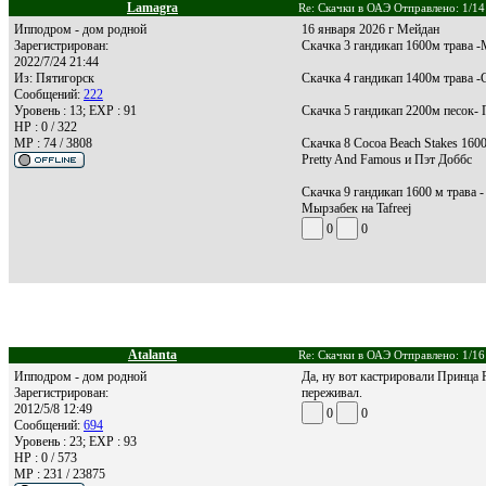
Lamagra
Re: Скачки в ОАЭ Отправлено: 1/14
Ипподром - дом родной
16 января 2026 г Мейдан
Зарегистрирован:
Скачка 3 гандикап 1600м трава -
2022/7/24 21:44
Из:
Пятигорск
Скачка 4 гандикап 1400м трава 
Сообщений:
222
Уровень : 13; EXP : 91
Скачка 5 гандикап 2200м песок-
HP : 0 / 322
MP : 74 / 3808
Скачка 8 Cocoa Beach Stakes 160
Pretty And Famous и Пэт Доббс
Скачка 9 гандикап 1600 м трава 
Мырзабек на Tafreej
0
0
Atalanta
Re: Скачки в ОАЭ Отправлено: 1/16
Ипподром - дом родной
Да, ну вот кастрировали Принца Р
Зарегистрирован:
переживал.
2012/5/8 12:49
0
0
Сообщений:
694
Уровень : 23; EXP : 93
HP : 0 / 573
MP : 231 / 23875