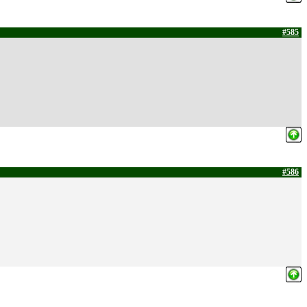
#585
#586