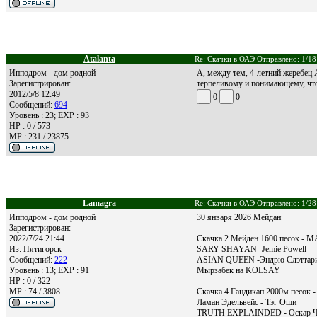
Atalanta
Re: Скачки в ОАЭ Отправлено: 1/18
Ипподром - дом родной
А, между тем, 4-летний жеребец 
Зарегистрирован:
терпеливому и понимающему, что 
2012/5/8 12:49
0
0
Сообщений:
694
Уровень : 23; EXP : 93
HP : 0 / 573
MP : 231 / 23875
Lamagra
Re: Скачки в ОАЭ Отправлено: 1/28
Ипподром - дом родной
30 января 2026 Мейдан
Зарегистрирован:
2022/7/24 21:44
Скачка 2 Мейден 1600 песок - 
Из:
Пятигорск
SARY SHAYAN- Jemie Powell
Сообщений:
222
ASIAN QUEEN -Эндрю Слэттар
Уровень : 13; EXP : 91
Мырзабек на KOLSAY
HP : 0 / 322
MP : 74 / 3808
Cкачка 4 Гандикап 2000м песок -
Ламан Эдельвейс - Тэг Оши
TRUTH EXPLAINDED - Оскар Ч