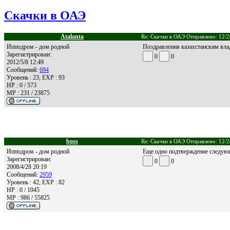
Скачки в ОАЭ
Atalanta
Re: Скачки в ОАЭ Отправлено: 12/2
Ипподром - дом родной
Поздравления казахстанским влад
Зарегистрирован:
0
0
2012/5/8 12:49
Сообщений:
694
Уровень : 23; EXP : 93
HP : 0 / 573
MP : 231 / 23875
boss
Re: Скачки в ОАЭ Отправлено: 12/2
Ипподром - дом родной
Еще одно подтверждение следующе
Зарегистрирован:
0
0
2008/4/28 20:19
Сообщений:
2959
Уровень : 42; EXP : 82
HP : 0 / 1045
MP : 986 / 55825