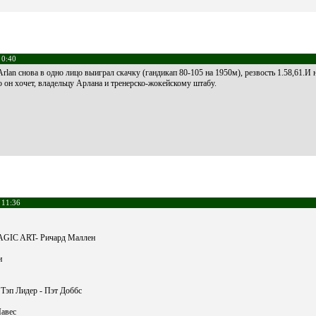
 0:40
Arlan снова в одно лицо выиграл скачку (гандикап 80-105 на 1950м), резвость 1.58,61.
он хочет, владельцу Арлана и тренерско-жокейскому штабу.
 11:36
MAGIC ART- Ричард Маллен
и
 Тэп Лидер - Пэт Доббс
авес