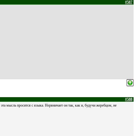
#587
#588
эта мысль просится с языка. Нервничает он так, как и, будучи жеребцом, не