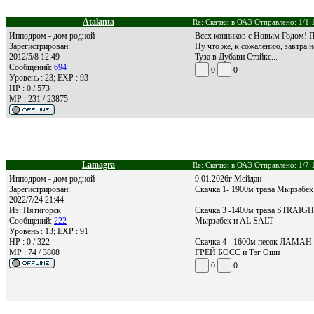
Atalanta
Re: Скачки в ОАЭ Отправлено: 1/1 
Ипподром - дом родной
Всех конников с Новым Годом! Пу
Зарегистрирован:
Ну что же, к сожалению, завтра н
2012/5/8 12:49
Туза в Дубави Стэйкс...
Сообщений:
694
0
0
Уровень : 23; EXP : 93
HP : 0 / 573
MP : 231 / 23875
Lamagra
Re: Скачки в ОАЭ Отправлено: 1/7 
Ипподром - дом родной
9.01.2026г Мейдан
Зарегистрирован:
Скачка 1- 1900м трава Мырзаб
2022/7/24 21:44
Из:
Пятигорск
Скачка 3 -1400м трава STRAIG
Сообщений:
222
Мырзабек и AL SALT
Уровень : 13; EXP : 91
HP : 0 / 322
Скачка 4 - 1600м песок ЛАМАН 
MP : 74 / 3808
ГРЕЙ БОСС и Тэг Оши
0
0