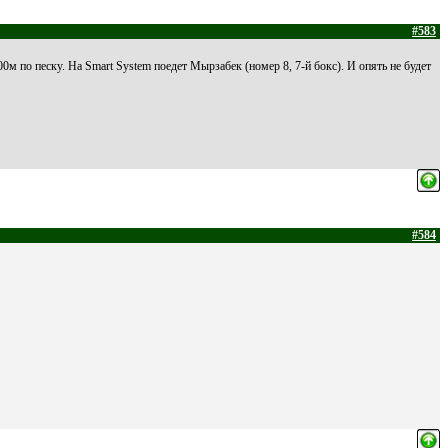
#583
00м по песку. На Smart System поедет Мырзабек (номер 8, 7-й бокс). И опять не будет
#584