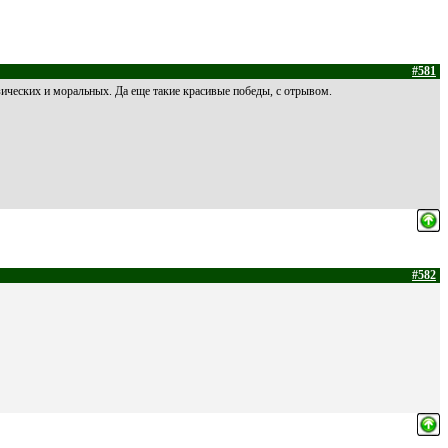
#581
зических и моральных. Да еще такие красивые победы, с отрывом.
#582