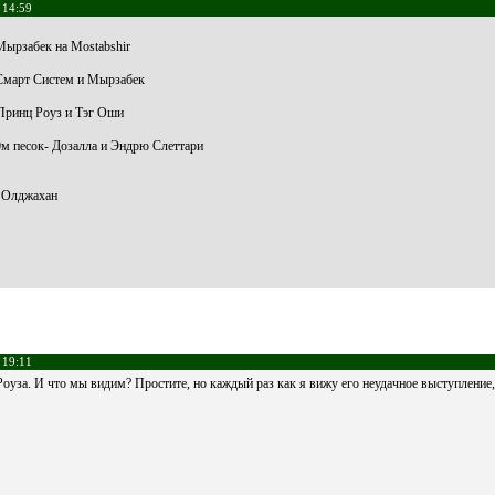
 14:59
Мырзабек на Mostabshir
-Смарт Систем и Мырзабек
 Принц Роуз и Тэг Оши
0м песок- Дозалла и Эндрю Слеттари
- Олджахан
 19:11
оуза. И что мы видим? Простите, но каждый раз как я вижу его неудачное выступление, 