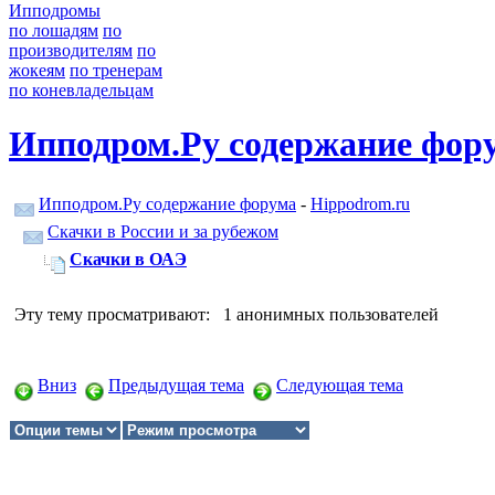
Ипподромы
по лошадям
по
производителям
по
жокеям
по тренерам
по коневладельцам
Ипподром.Ру содержание фор
Ипподром.Ру содержание форума
-
Hippodrom.ru
Скачки в России и за рубежом
Скачки в ОАЭ
Эту тему просматривают: 1 анонимных пользователей
Вниз
Предыдущая тема
Следующая тема