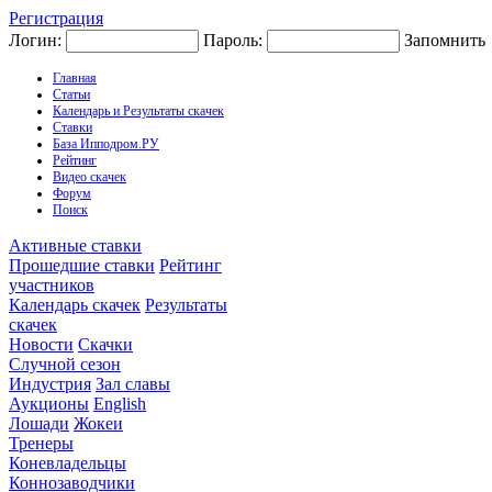
Регистрация
Логин:
Пароль:
Запомнить
Главная
Статьи
Календарь и Результаты скачек
Ставки
База Ипподром.РУ
Рейтинг
Видео скачек
Форум
Поиск
Активные ставки
Прошедшие ставки
Рейтинг
участников
Календарь скачек
Результаты
скачек
Новости
Скачки
Случной сезон
Индустрия
Зал славы
Аукционы
English
Лошади
Жокеи
Тренеры
Коневладельцы
Коннозаводчики