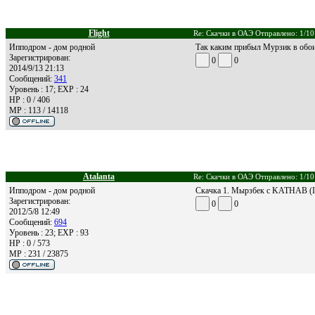
Flight
Re: Скачки в ОАЭ Отправлено: 1/10
Ипподром - дом родной
Так каким прибыл Мурзик в обоих
Зарегистрирован:
0
0
2014/9/13 21:13
Сообщений:
341
Уровень : 17; EXP : 24
HP : 0 / 406
MP : 113 / 14118
Atalanta
Re: Скачки в ОАЭ Отправлено: 1/10
Ипподром - дом родной
Скачка 1. Мырзбек с KATHAB (IR
Зарегистрирован:
0
0
2012/5/8 12:49
Сообщений:
694
Уровень : 23; EXP : 93
HP : 0 / 573
MP : 231 / 23875