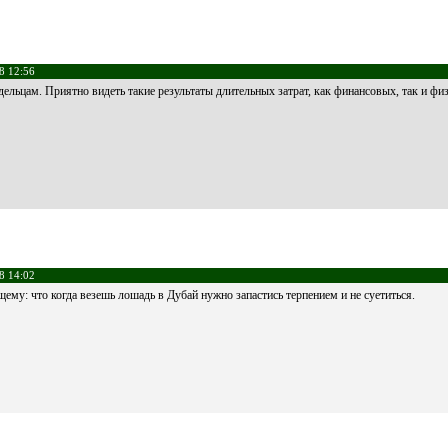
8 12:56
ельцам. Приятно видеть такие результаты длительных затрат, как финансовых, так и фи
8 14:02
му: что когда везешь лошадь в Дубай нужно запастись терпением и не суетиться.