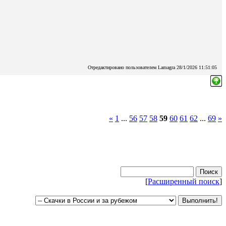
Отредактировано пользователем Lamagra 28/1/2026 11:51:05
«
1
...
56
57
58
59
60
61
62
...
69
»
[
Расширенный поиск
]