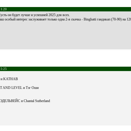
11:20
сть он будет лучше и успешней 2025 для всех.
аш особый интерес заслуживает только одна 2-я скачка - Binghatti гандикап (70-90) на 12
15:25
ек и KATHAB
HT AND LEVEL и Тэг Оши
ЭДЕЛЬВЕЙС и Chantal Sutherland