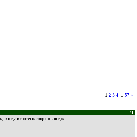
1
2
3
4
...
57
»
#1
а и получите ответ на вопрос о выводах.