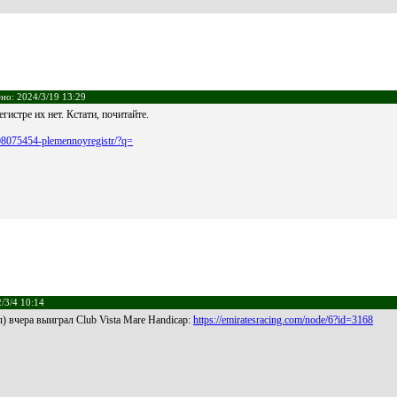
ено: 2024/3/19 13:29
истре их нет. Кстати, почитайте.
708075454-plemennoyregistr/?q=
/3/4 10:14
 вчера выиграл Club Vista Mare Handicap:
https://emiratesracing.com/node/6?id=3168