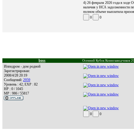
4) 26 февраля 2026 года в ходе
наличия у НСА задолженности пе
полном объеме выплатила призов
0
0
boss
Осенний Кубок Коннозаводчиков 20
Ипподром - дом родной
Зарегистрирован:
2008/4/28 20:19
Сообщений:
2959
Уровень : 42; EXP : 82
HP : 0 / 1045
MP : 986 / 55817
0
0