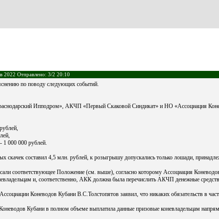
в 2022 Отправлено: 3/2 20:10
яснению по поводу следующих событий.
Краснодарский Ипподром», АКЧП «Первый Скаковой Синдикат» и НО «Ассоциация Конев
рублей,
лей,
 1 000 000 рублей.
х скачек составил 4,5 млн. рублей, к розыгрышу допускались только лошади, принадл
ли соответствующее Положение (см. выше), согласно которому Ассоциация Коневодов
невладельцам и, соответственно, АКК должна была перечислить АКЧП денежные средства
 Ассоциации Коневодов Кубани В.С.Толстопятов заявил, что никаких обязательств в час
я Коневодов Кубани в полном объеме выплатила данные призовые коневладельцам нап