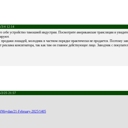
/3/4 12:14
е себе устройство тамошней индустрии. Посмотрите американские трансляции и увидите
мируют.
 продажи лошадей, молодняк в частном порядке практически не продается. Поэтому зав
ет реклама консигнатора, так как там он главное действующее лицо. Заводчик с покупате
/2/25 21:57
ard/Meydan/21-February-2025/1405