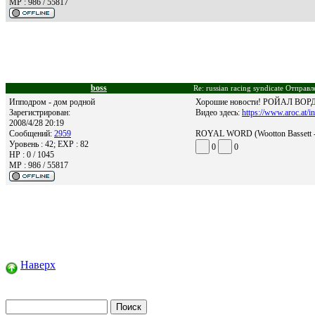
MP : 986 / 55817
boss
Re: russian racing syndicate Отправ
Ипподром - дом родной
Хорошие новости! РОЙАЛ ВОРД в
Зарегистрирован:
Видео здесь:
https://www.aroc.at/i
2008/4/28 20:19
Сообщений:
2959
ROYAL WORD (Wootton Bassett - M
Уровень : 42; EXP : 82
0
0
HP : 0 / 1045
MP : 986 / 55817
Наверх