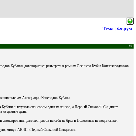
Тема
|
Форум
#2
одов Кубани» договорились разыграть в рамках Осеннего Кубка Коннозаводчиков
ежащие членам Ассоциации Коневодов Кубани.
 Кубани выступала спонсором данных призов, а Первый Скаковой Синдикат
 на данные цели.
ти спонсирования данных призов на себя не брал и Положение не подписывал.
рямую, минуя АКЧП «Первый Скаковой Синдикат».