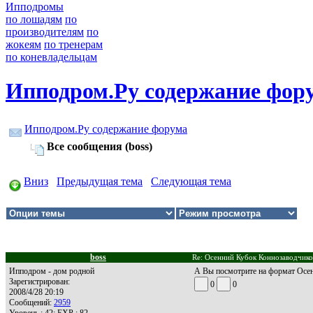
Ипподромы
по лошадям
по
производителям
по
жокеям
по тренерам
по коневладельцам
Ипподром.Ру содержание фор
Ипподром.Ру содержание форума
Все сообщения (boss)
Вниз
Предыдущая тема
Следующая тема
boss
Re: Осенний Кубок Коннозаводчико
Ипподром - дом родной
А Вы посмотрите на формат Осен
Зарегистрирован:
0
0
2008/4/28 20:19
Сообщений:
2959
Уровень : 42; EXP : 82