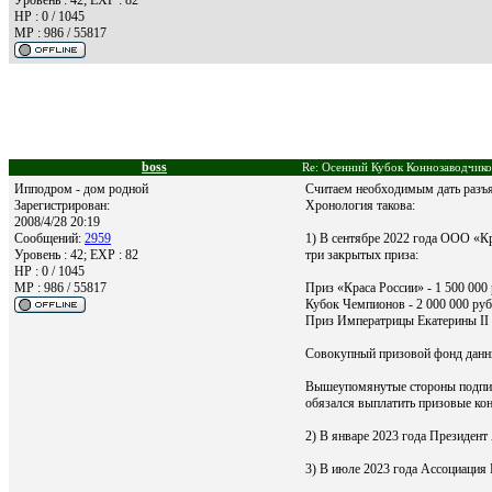
HP : 0 / 1045
MP : 986 / 55817
boss
Re: Осенний Кубок Коннозаводчико
Ипподром - дом родной
Считаем необходимым дать разъ
Зарегистрирован:
Хронология такова:
2008/4/28 20:19
Сообщений:
2959
1) В сентябре 2022 года ООО «
Уровень : 42; EXP : 82
три закрытых приза:
HP : 0 / 1045
MP : 986 / 55817
Приз «Краса России» - 1 500 000 
Кубок Чемпионов - 2 000 000 руб
Приз Императрицы Екатерины II -
Совокупный призовой фонд данны
Вышеупомянутые стороны подписа
обязался выплатить призовые ко
2) В январе 2023 года Президент
3) В июле 2023 года Ассоциаци