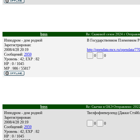
boss
Re: Скаковой сезон 2024 г Отправл
Ипподром - дом родной
В Государственном Племенном Рег
Зарегистрирован:
2008/4/28 20:19
http://opendata.mcx.ru/opendata/7
Сообщений:
2959
0
0
Уровень : 42; EXP : 82
HP : 0 / 1045
MP : 986 / 55817
boss
Re: Скачки в ОАЭ Отправлено: 2022
Ипподром - дом родной
Твелфофневерленд (Дакки Стэйбл)
Зарегистрирован:
2008/4/28 20:19
0
0
Сообщений:
2959
Уровень : 42; EXP : 82
HP : 0 / 1045