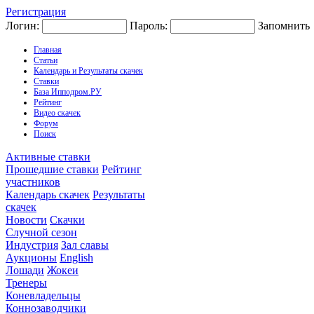
Регистрация
Логин:
Пароль:
Запомнить
Главная
Статьи
Календарь и Результаты скачек
Ставки
База Ипподром.РУ
Рейтинг
Видео скачек
Форум
Поиск
Активные ставки
Прошедшие ставки
Рейтинг
участников
Календарь скачек
Результаты
скачек
Новости
Скачки
Случной сезон
Индустрия
Зал славы
Аукционы
English
Лошади
Жокеи
Тренеры
Коневладельцы
Коннозаводчики