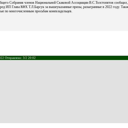
 Общего Собрания членов Национальной Скаковой Ассоциации В.С.Толстопятов сообщил,
ред ИП Глава КФХ Т.Л.Барсук за вышеуказанные призы, разыгранные в 2022 году. Также
ые по многочисленным просьбам коневладельцев.
22 Отправлено: 3/2 20:02