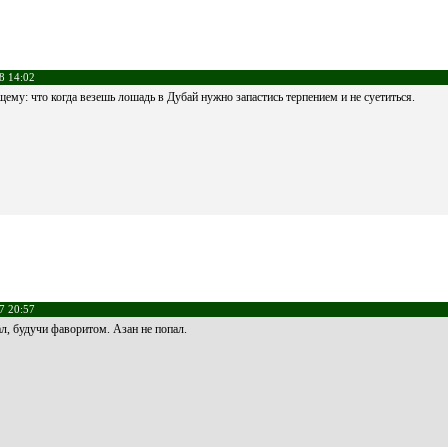
8 14:02
му: что когда везешь лошадь в Дубай нужно запастись терпением и не суетиться.
7 20:57
л, будучи фаворитом. Азан не попал.