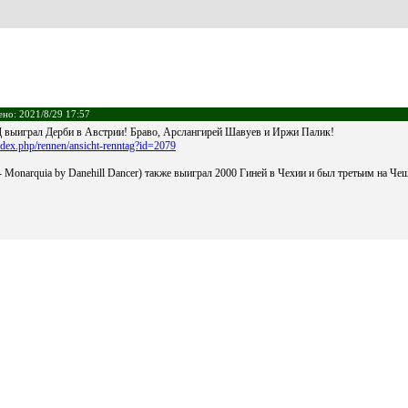
лено: 2021/8/29 17:57
ыиграл Дерби в Австрии! Браво, Арслангирей Шавуев и Иржи Палик!
ndex.php/rennen/ansicht-renntag?id=2079
onarquia by Danehill Dancer) также выиграл 2000 Гиней в Чехии и был третьим на Чеш