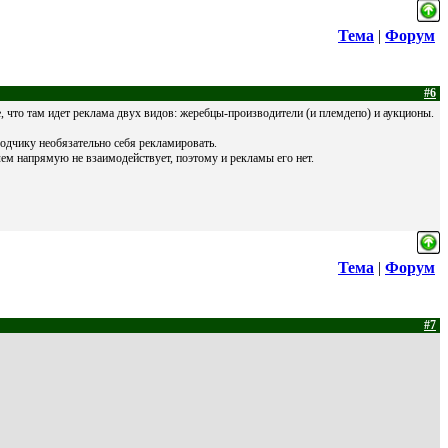
Тема
|
Форум
#6
, что там идет реклама двух видов: жеребцы-производители (и племдепо) и аукционы.
одчику необязательно себя рекламировать.
лем напрямую не взаимодействует, поэтому и рекламы его нет.
Тема
|
Форум
#7