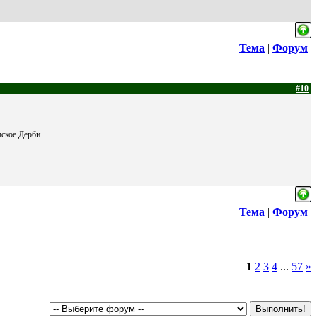
Тема
|
Форум
#10
ское Дерби.
Тема
|
Форум
1
2
3
4
...
57
»