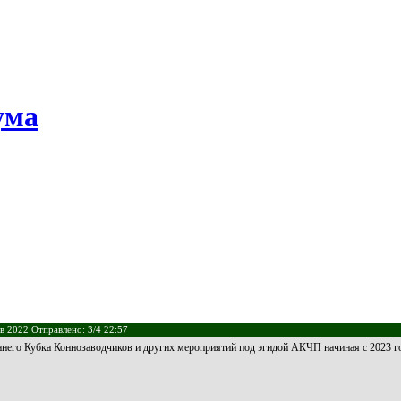
ума
в 2022 Отправлено: 3/4 22:57
него Кубка Коннозаводчиков и других мероприятий под эгидой АКЧП начиная с 2023 год