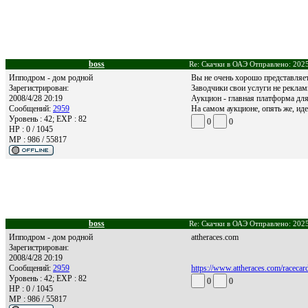
boss
Re: Скачки в ОАЭ Отправлено: 2025
Ипподром - дом родной
Вы не очень хорошо представляет
Зарегистрирован:
Заводчики свои услуги не рекла
2008/4/28 20:19
Аукцион - главная платформа для
Сообщений:
2959
На самом аукционе, опять же, ид
Уровень : 42; EXP : 82
0
0
HP : 0 / 1045
MP : 986 / 55817
boss
Re: Скачки в ОАЭ Отправлено: 2025
Ипподром - дом родной
attheraces.com
Зарегистрирован:
2008/4/28 20:19
Сообщений:
2959
https://www.attheraces.com/racec
Уровень : 42; EXP : 82
0
0
HP : 0 / 1045
MP : 986 / 55817