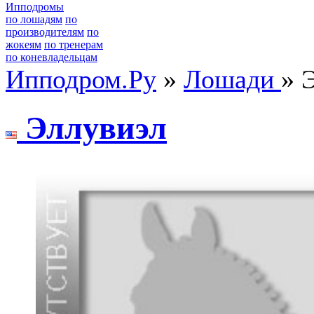
Ипподромы
по лошадям
по
производителям
по
жокеям
по тренерам
по коневладельцам
Ипподром.Ру
»
Лошади
» 
Эллувиэл