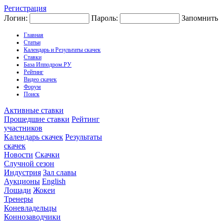
Регистрация
Логин:
Пароль:
Запомнить
Главная
Статьи
Календарь и Результаты скачек
Ставки
База Ипподром.РУ
Рейтинг
Видео скачек
Форум
Поиск
Активные ставки
Прошедшие ставки
Рейтинг
участников
Календарь скачек
Результаты
скачек
Новости
Скачки
Случной сезон
Индустрия
Зал славы
Аукционы
English
Лошади
Жокеи
Тренеры
Коневладельцы
Коннозаводчики