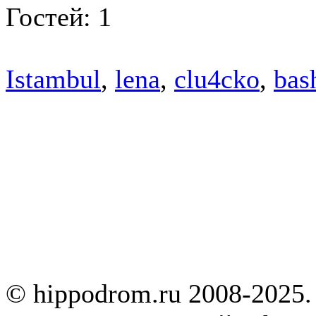
Гостей: 1
Istambul
,
lena
,
clu4cko
,
bas
© hippodrom.ru 2008-2025.