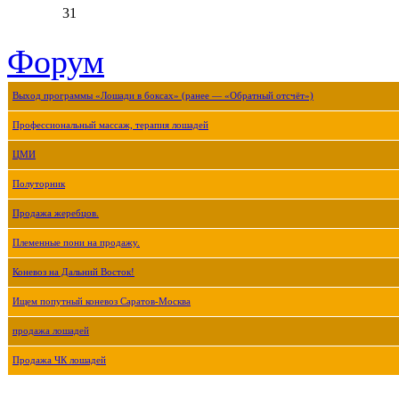
31
Форум
Выход программы «Лошади в боксах» (ранее — «Обратный отсчёт»)
Профессиональный массаж, терапия лошадей
ЦМИ
Полуторник
Продажа жеребцов.
Племенные пони на продажу.
Коневоз на Дальний Восток!
Ищем попутный коневоз Саратов-Москва
продажа лошадей
Продажа ЧК лошадей