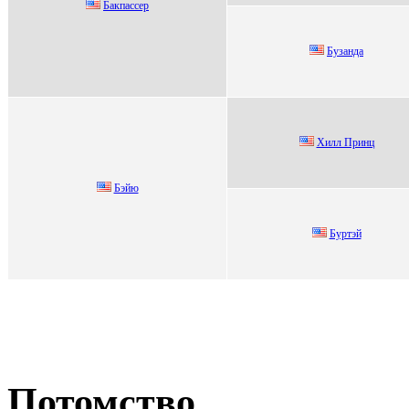
Бакпаcceр
Бузaндa
Хилл Пpинц
Бэйю
Буртэй
Потомство