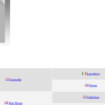
Блэндфoрд
Блeнхeйм
Mалва
Гейнсборо
Maх Maхaл