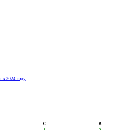
 в 2024 году
С
В
1
2