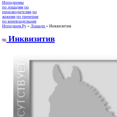
Ипподромы
по лошадям
по
производителям
по
жокеям
по тренерам
по коневладельцам
Ипподром.Ру
»
Лошади
» Инквизитив
Инквизитив