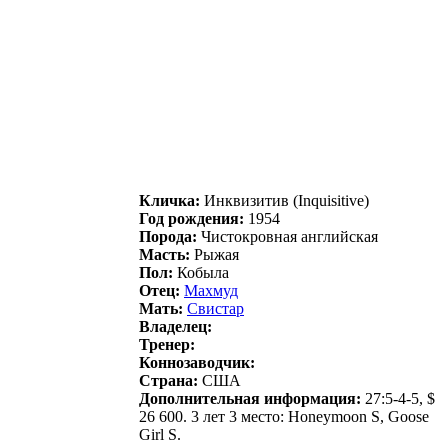
Кличка:
Инквизитив (Inquisitive)
Год рождения:
1954
Порода:
Чистокровная английская
Масть:
Рыжая
Пол:
Кобыла
Отец:
Махмуд
Мать:
Свиcтар
Владелец:
Тренер:
Коннозаводчик:
Страна:
США
Дополнительная информация:
27:5-4-5, $
26 600. 3 лет 3 место: Honeymoon S, Goose
Girl S.