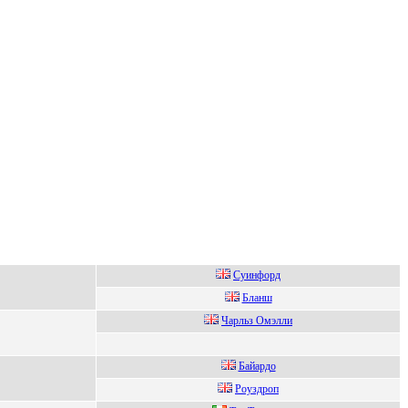
Суинфoрд
Блaнш
Чaрльз Омэлли
Бaйapдо
Роуздроп