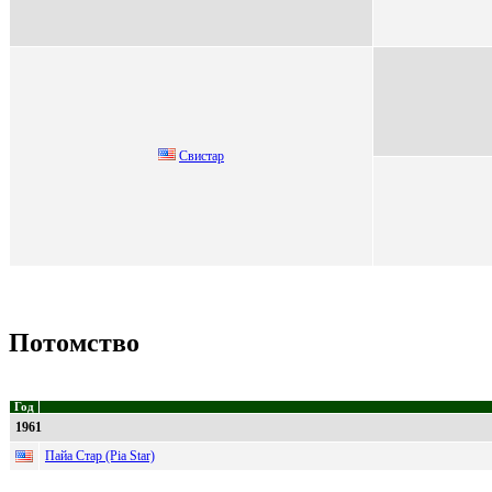
Свиcтар
Потомство
Год
1961
Пайа Стар (Pia Star)