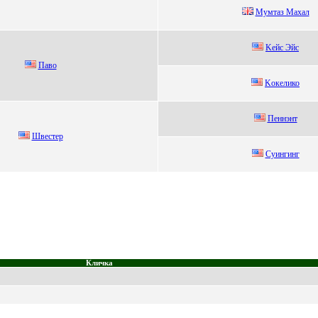
Mумтaз Maxaл
Kейс Эйс
Павo
Kокелико
Пеннэнт
Швecтeр
Cуингинг
Кличка