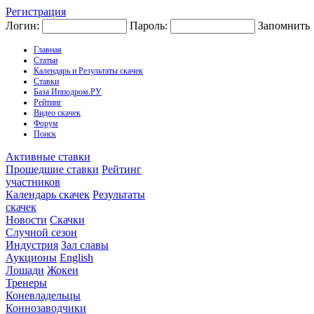
Регистрация
Логин:
Пароль:
Запомнить
Главная
Статьи
Календарь и Результаты скачек
Ставки
База Ипподром.РУ
Рейтинг
Видео скачек
Форум
Поиск
Активные ставки
Прошедшие ставки
Рейтинг
участников
Календарь скачек
Результаты
скачек
Новости
Скачки
Случной сезон
Индустрия
Зал славы
Аукционы
English
Лошади
Жокеи
Тренеры
Коневладельцы
Коннозаводчики