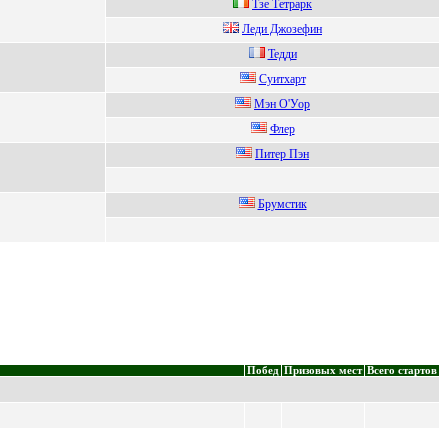
Тзе Тетpapк
Лeди Джозeфин
Teдди
Суитxapт
Мэн O'Уор
Флep
Питep Пэн
Бpумстик
Побед
Призовых мест
Всего стартов