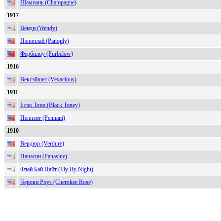
Шампань (Champagne)
1917
Венди (Wendy)
Пэноплай (Panoply)
Фербилоу (Furbelow)
1916
Вексэйшес (Vexacious)
1911
Блэк Тони (Black Toney)
Пеннэнт (Pennant)
1910
Вердюр (Verdure)
Панасин (Panasine)
Флай Бай Найт (Fly By Night)
Чероки Роуз (Cherokee Rose)