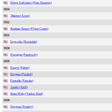
Питер Хэйстингс (Peter Hastings)
1924
Эйкорн (Acorn)
1922
Флайинг Комет (Flying Comet)
1921
Брукдэйл (Brookdale)
1920
Пэндауди (Pandowdy)
1919
Палетт (Palette)
Прудиш (Prudish)
Пэнкейк (Pancake)
Элофт (Aloft)
Янки Мэйд (Yankee Maid)
1918
Прудери (Prudery)