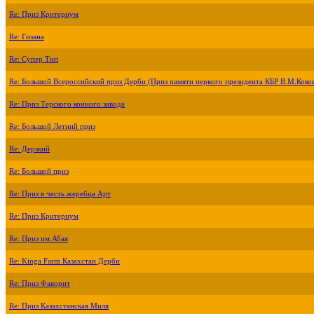
Re: Приз Критериум
Re: Гизана
Re: Супер Тип
Re: Большой Всероссийский приз Дерби (Приз памяти первого президента КБР В.М.Коко
Re: Приз Терского конного завода
Re: Большой Летний приз
Re: Дерзкий
Re: Большой приз
Re: Приз в честь жеребца Арт
Re: Приз Критериум
Re: Приз им.Абая
Re: Kinga Farm Казахстан Дерби
Re: Приз Фаворит
Re: Приз Казахстанская Миля