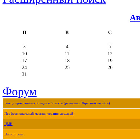
Ав
П
В
С
3
4
5
10
11
12
17
18
19
24
25
26
31
Форум
Выход программы «Лошади в боксах» (ранее — «Обратный отсчёт»)
Профессиональный массаж, терапия лошадей
ЦМИ
Полуторник