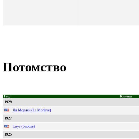
Потомство
Год
Кличка
1929
Ля Морлей (La Morlaye)
1927
Снуз (Snooze)
1925