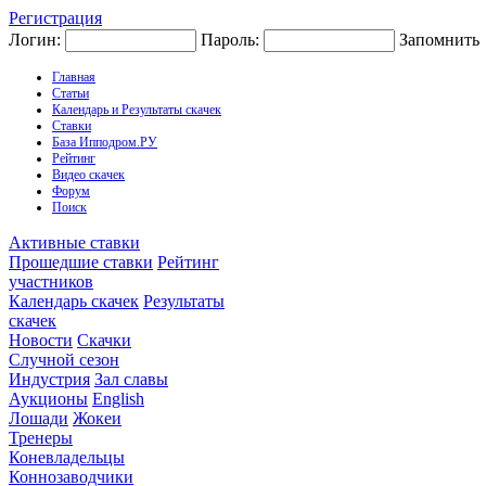
Регистрация
Логин:
Пароль:
Запомнить
Главная
Статьи
Календарь и Результаты скачек
Ставки
База Ипподром.РУ
Рейтинг
Видео скачек
Форум
Поиск
Активные ставки
Прошедшие ставки
Рейтинг
участников
Календарь скачек
Результаты
скачек
Новости
Скачки
Случной сезон
Индустрия
Зал славы
Аукционы
English
Лошади
Жокеи
Тренеры
Коневладельцы
Коннозаводчики