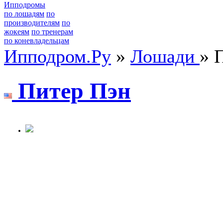
Ипподромы
по лошадям
по
производителям
по
жокеям
по тренерам
по коневладельцам
Ипподром.Ру
»
Лошади
» 
Питеp Пэн