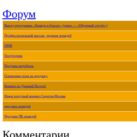
Форум
Выход программы «Лошади в боксах» (ранее — «Обратный отсчёт»)
Профессиональный массаж, терапия лошадей
ЦМИ
Полуторник
Продажа жеребцов.
Племенные пони на продажу.
Коневоз на Дальний Восток!
Ищем попутный коневоз Саратов-Москва
продажа лошадей
Продажа ЧК лошадей
Комментарии