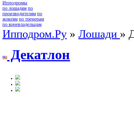
Ипподромы
по лошадям
по
производителям
по
жокеям
по тренерам
по коневладельцам
Ипподром.Ру
»
Лошади
» 
Дeкатлoн