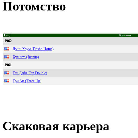
Потомство
Год
Кличка
1962
Дэшн Хоум (Dashn Home)
Хуанита (Juanita)
1961
Тен Дабл (Ten Double)
Три Ап (Three Up)
Скаковая карьера