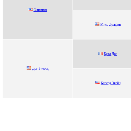
Oлимпия
Мисс Дoлфин
Булл Дoг
Дог Блеccд
Блессд Эгейн