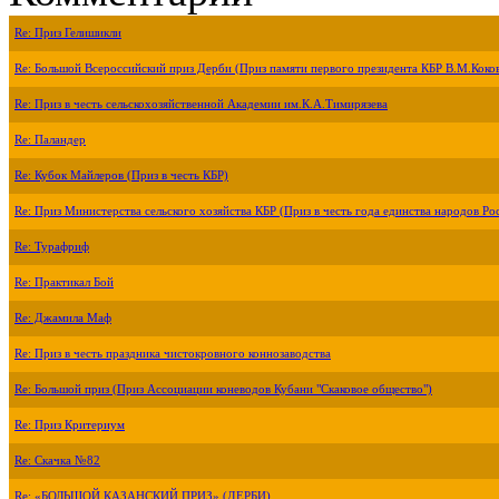
Re: Приз Гелишикли
Re: Большой Всероссийский приз Дерби (Приз памяти первого президента КБР В.М.Коко
Re: Приз в честь сельскохозяйственной Академии им.К.А.Тимирязева
Re: Паландер
Re: Кубок Майлеров (Приз в честь КБР)
Re: Приз Министерства сельского хозяйства КБР (Приз в честь года единства народов Ро
Re: Турафриф
Re: Практикал Бой
Re: Джамила Маф
Re: Приз в честь праздника чистокровного коннозаводства
Re: Большой приз (Приз Ассоциации коневодов Кубани "Скаковое общество")
Re: Приз Критериум
Re: Скачка №82
Re: «БОЛЬШОЙ КАЗАНСКИЙ ПРИЗ» (ДЕРБИ)