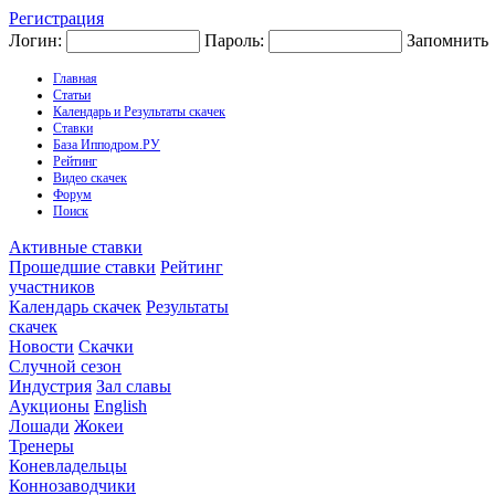
Регистрация
Логин:
Пароль:
Запомнить
Главная
Статьи
Календарь и Результаты скачек
Ставки
База Ипподром.РУ
Рейтинг
Видео скачек
Форум
Поиск
Активные ставки
Прошедшие ставки
Рейтинг
участников
Календарь скачек
Результаты
скачек
Новости
Скачки
Случной сезон
Индустрия
Зал славы
Аукционы
English
Лошади
Жокеи
Тренеры
Коневладельцы
Коннозаводчики