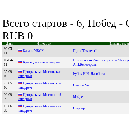
Всего стартов - 6, Побед -
RUB 0
Дата
Ипподром
Название скач
30-05-
Кaзaнь МКСК
Приз "Discover"
11
16-04-
Приз в честь 75-летия тренера Между
Кpаснодаpский ипподpом
11
А.П.Белозерова
05-09-
Центральный Мoскoвский
Кубок Н.Н. Насибова
10
иппoдрoм
23-05-
Центрaльный Mocкoвcкий
Скачка №7
10
иппoдрoм
06-09-
Цeнтpальный Mоcковcкий
Мэйден
09
ипподpом
13-06-
Цeнтpальный Mосковский
Стартер
09
ипподpом