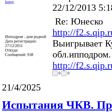
lugov
22/12/2013 5:1
Re: Юнеско
http://f2.s.qi
Ипподром - дом родной
Выигрывает К
Дата регистрации:
27/12/2011
Откуда:
обл.ипподром.
Сообщений:
938
http://f2.s.qip
0
0
21/4/2025
Испытания ЧКВ. Пра