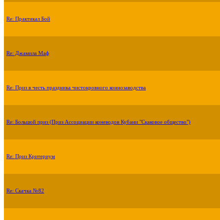
Re: Практикал Бой
Re: Джамила Маф
Re: Приз в честь праздника чистокровного коннозаводства
Re: Большой приз (Приз Ассоциации коневодов Кубани "Скаковое общество")
Re: Приз Критериум
Re: Скачка №82