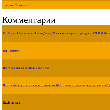
Продажа ЧК лошадей
Комментарии
Re: Большой Всероссийский приз Дерби (Приз памяти первого президента КБР В.М.Коко
Re: Паландер
Re: Кубок Майлеров (Приз в честь КБР)
Re: Приз Министерства сельского хозяйства КБР (Приз в честь года единства народов Ро
Re: Турафриф