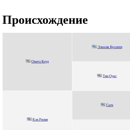
Происхождение
Элюсив Куoлити
Oмегa Кoуд
Tин Оукс
Галч
Kэн Риэнн