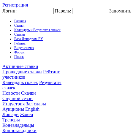
Регистрация
Логин:
Пароль:
Запомнить
Главная
Статьи
Календарь и Результаты скачек
Ставки
База Ипподром.РУ
Рейтинг
Видео скачек
Форум
Поиск
Активные ставки
Прошедшие ставки
Рейтинг
участников
Календарь скачек
Результаты
скачек
Новости
Скачки
Случной сезон
Индустрия
Зал славы
Аукционы
English
Лошади
Жокеи
Тренеры
Коневладельцы
Коннозаводчики