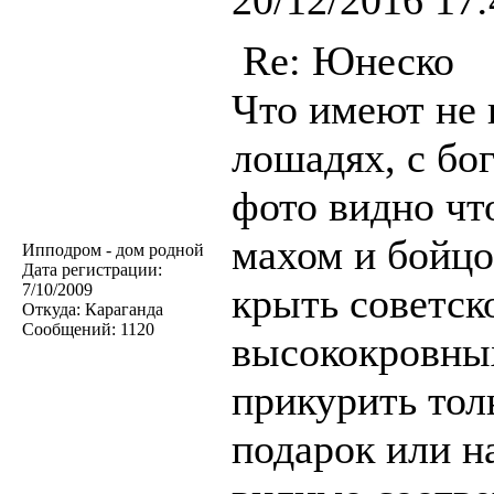
20/12/2016 17:
Re: Юнеско
Что имеют не 
лошадях, с бо
фото видно ч
махом и бойц
Ипподром - дом родной
Дата регистрации:
7/10/2009
крыть советск
Откуда:
Караганда
Сообщений:
1120
высококровных
прикурить тол
подарок или н