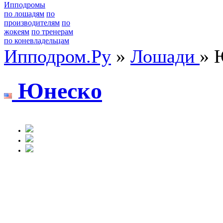
Ипподромы
по лошадям
по
производителям
по
жокеям
по тренерам
по коневладельцам
Ипподром.Ру
»
Лошади
» 
Юнеcкo