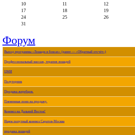
10
11
12
17
18
19
24
25
26
31
Форум
Выход программы «Лошади в боксах» (ранее — «Обратный отсчёт»)
Профессиональный массаж, терапия лошадей
ЦМИ
Полуторник
Продажа жеребцов.
Племенные пони на продажу.
Коневоз на Дальний Восток!
Ищем попутный коневоз Саратов-Москва
продажа лошадей