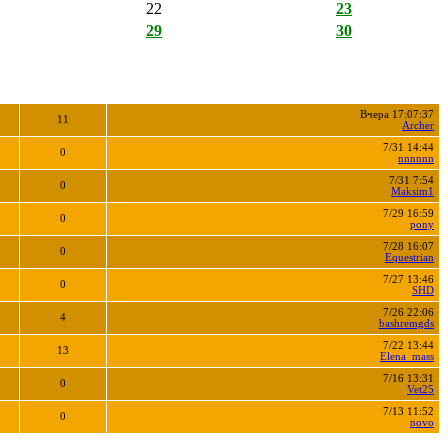
22
23
29
30
Вчера 17:07:37
11
Archer
7/31 14:44
0
nnnnnn
7/31 7:54
0
Maksim1
7/29 16:59
0
pony
7/28 16:07
0
Equestrian
7/27 13:46
0
SHD
7/26 22:06
4
bashremgds
7/22 13:44
13
Elena_mass
7/16 13:31
0
Vet25
7/13 11:52
0
novo