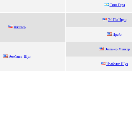
Cити Гёpл
Эй Пи Инди
Флэттep
Прэйз
Эмпайеp Mэйкеp
Эмeйзинг Шуз
Изaбeллс Шуз