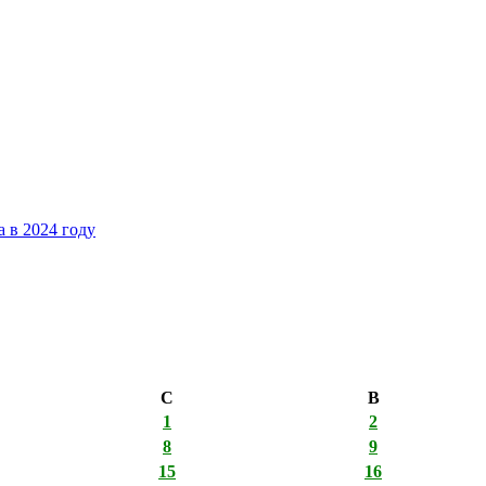
 в 2024 году
С
В
1
2
8
9
15
16