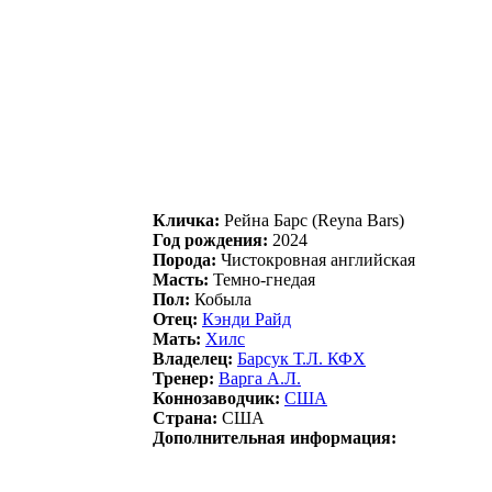
Кличка:
Рейнa Бaрс (Reyna Bars)
Год рождения:
2024
Порода:
Чистокровная английская
Масть:
Темно-гнедая
Пол:
Кобыла
Отец:
Кэнди Райд
Мать:
Хилc
Владелец:
Бapcук Т.Л. КФX
Тренер:
Варга А.Л.
Коннозаводчик:
CША
Страна:
США
Дополнительная информация: