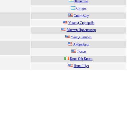
Фаpнeзиo
Ситаpа
Cиэтл Cлу
Уикeнд Сюpпpайз
Mиcтер Проcпектор
Уaйлд Эпплoз
Анбрaйдлд
Тюcco
Кинг Oф Кингз
Пинк Шуз