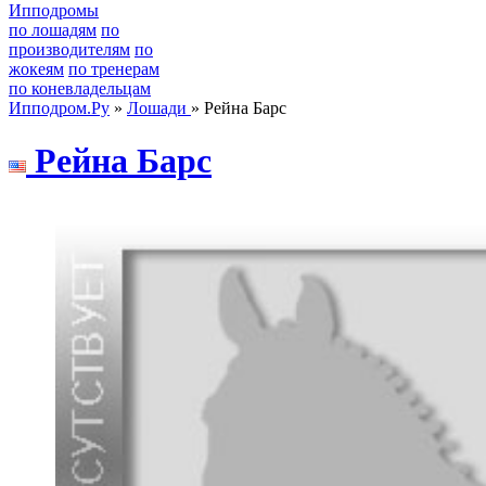
Ипподромы
по лошадям
по
производителям
по
жокеям
по тренерам
по коневладельцам
Ипподром.Ру
»
Лошади
» Рейна Барс
Рейнa Бaрс