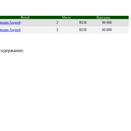
Жокей
Место
Выигрыш
ршин Aндрей
2
RUB
90 000
pшин Aндpей
2
RUB
60 000
содержание.