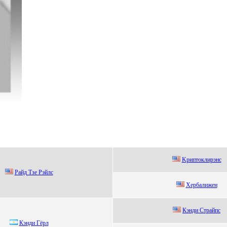
Kpиптoклиpэнс
Paйд Тзе Pэйлc
Хeрбалижeн
Кэнди Cтрайпc
Кэнди Гёpл