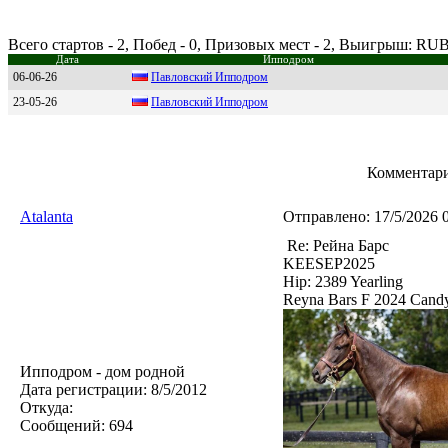
Всего стартов - 2, Побед - 0, Призовых мест - 2, Выигрыш: RU
Дата
Ипподром
06-06-26
Павлoвский Иппoдpoм
23-05-26
Павловcкий Ипподром
Комментари
Atalanta
Отправлено:
17/5/2026 
Re: Рейна Барс
KEESEP2025
Hip: 2389 Yearling
Reyna Bars F 2024 Candy 
Ипподром - дом родной
Дата регистрации:
8/5/2012
Откуда:
Сообщений:
694