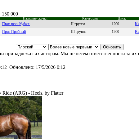
B 150 000
Название скачки
Категория
Дист.
Приз реки Кубань
II группа
1200
Kи
Приз Пробный
III группа
1200
Kи
и принадлежат их авторам. Мы не несем ответственности за их 
0:12
Обновлено:
17/5/2026 0:12
Ride (ARG) - Heels, by Flatter