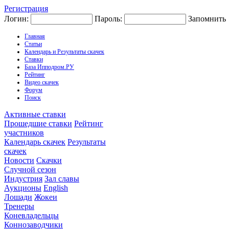
Регистрация
Логин:
Пароль:
Запомнить
Главная
Статьи
Календарь и Результаты скачек
Ставки
База Ипподром.РУ
Рейтинг
Видео скачек
Форум
Поиск
Активные ставки
Прошедшие ставки
Рейтинг
участников
Календарь скачек
Результаты
скачек
Новости
Скачки
Случной сезон
Индустрия
Зал славы
Аукционы
English
Лошади
Жокеи
Тренеры
Коневладельцы
Коннозаводчики