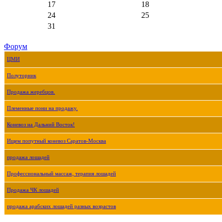
17
18
24
25
31
Форум
ЦМИ
Полуторник
Продажа жеребцов.
Племенные пони на продажу.
Коневоз на Дальний Восток!
Ищем попутный коневоз Саратов-Москва
продажа лошадей
Профессиональный массаж, терапия лошадей
Продажа ЧК лошадей
продажа арабских лошадей разных возрастов