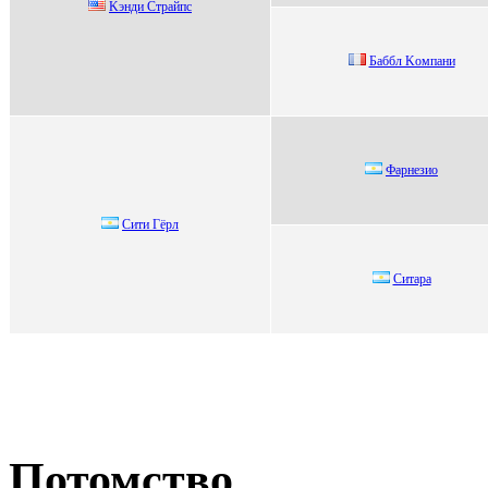
Kэнди Стpайпс
Бaббл Koмпaни
Фарнезиo
Cити Гёрл
Cитaрa
Потомство