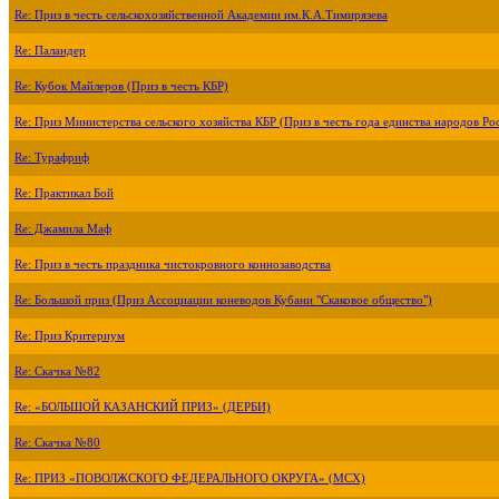
Re: Приз в честь сельскохозяйственной Академии им.К.А.Тимирязева
Re: Паландер
Re: Кубок Майлеров (Приз в честь КБР)
Re: Приз Министерства сельского хозяйства КБР (Приз в честь года единства народов Ро
Re: Турафриф
Re: Практикал Бой
Re: Джамила Маф
Re: Приз в честь праздника чистокровного коннозаводства
Re: Большой приз (Приз Ассоциации коневодов Кубани "Скаковое общество")
Re: Приз Критериум
Re: Скачка №82
Re: «БОЛЬШОЙ КАЗАНСКИЙ ПРИЗ» (ДЕРБИ)
Re: Скачка №80
Re: ПРИЗ «ПОВОЛЖСКОГО ФЕДЕРАЛЬНОГО ОКРУГА» (МСХ)