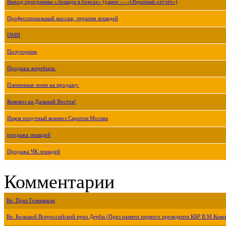
Выход программы «Лошади в боксах» (ранее — «Обратный отсчёт»)
Профессиональный массаж, терапия лошадей
ЦМИ
Полуторник
Продажа жеребцов.
Племенные пони на продажу.
Коневоз на Дальний Восток!
Ищем попутный коневоз Саратов-Москва
продажа лошадей
Продажа ЧК лошадей
Комментарии
Re: Приз Гелишикли
Re: Большой Всероссийский приз Дерби (Приз памяти первого президента КБР В.М.Коко