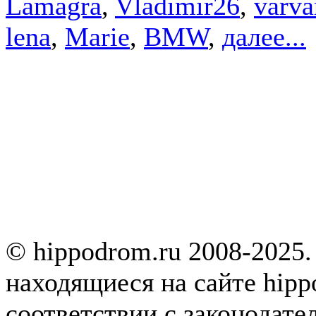
Lamagra
,
Vladimir26
,
varva
lena
,
Marie
,
BMW
,
далее...
© hippodrom.ru 2008-2025.
находящиеся на сайте hipp
соответствии с законодате