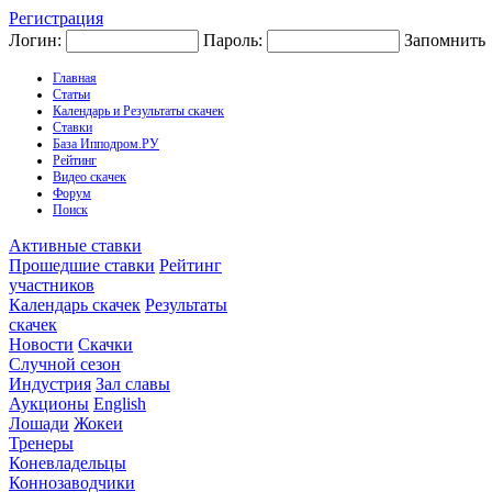
Регистрация
Логин:
Пароль:
Запомнить
Главная
Статьи
Календарь и Результаты скачек
Ставки
База Ипподром.РУ
Рейтинг
Видео скачек
Форум
Поиск
Активные ставки
Прошедшие ставки
Рейтинг
участников
Календарь скачек
Результаты
скачек
Новости
Скачки
Случной сезон
Индустрия
Зал славы
Аукционы
English
Лошади
Жокеи
Тренеры
Коневладельцы
Коннозаводчики