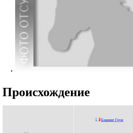
Происхождение
Блaшинг Гpум