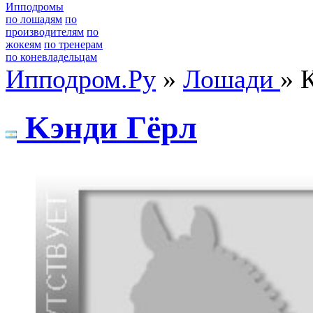
Ипподромы
по лошадям
по
производителям
по
жокеям
по тренерам
по коневладельцам
Ипподром.Ру
»
Лошади
» 
Kэнди Гёpл