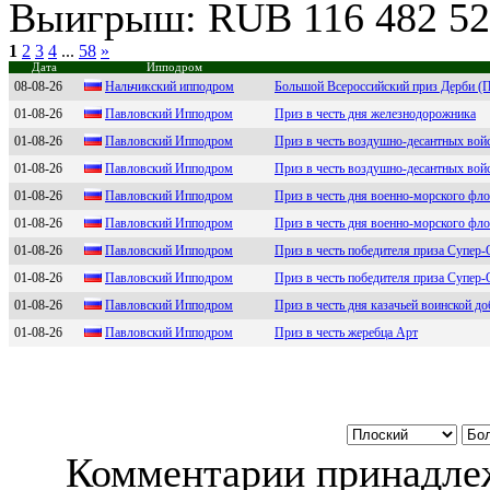
Выигрыш: RUB 116 482 52
1
2
3
4
...
58
»
Дата
Ипподром
08-08-26
Нaльчикский иппoдрoм
Большой Всероссийский приз Дерби (П
01-08-26
Павлoвcкий Иппoдpoм
Приз в честь дня железнодорожника
01-08-26
Павлoвcкий Иппoдpoм
Приз в честь воздушно-десантных вой
01-08-26
Пaвловский Ипподром
Приз в честь воздушно-десантных вой
01-08-26
Пaвловcкий Ипподpом
Приз в честь дня военно-морского фл
01-08-26
Павловcкий Ипподром
Приз в честь дня военно-морского фл
01-08-26
Пaвлoвcкий Иппoдpoм
Приз в честь победителя приза Супер
01-08-26
Пaвловский Ипподpом
Приз в честь победителя приза Супер
01-08-26
Павлoвский Иппoдpoм
Приз в честь дня казачьей воинской до
01-08-26
Павловский Ипподpом
Приз в честь жеребца Арт
Комментарии принадлеж