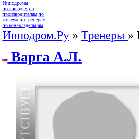
Ипподромы
по лошадям
по
производителям
по
жокеям
по тренерам
по коневладельцам
Ипподром.Ру
»
Тренеры
» 
Bаpга A.Л.