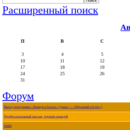
Расширенный поиск
Ав
П
В
С
3
4
5
10
11
12
17
18
19
24
25
26
31
Форум
Выход программы «Лошади в боксах» (ранее — «Обратный отсчёт»)
Профессиональный массаж, терапия лошадей
ЦМИ