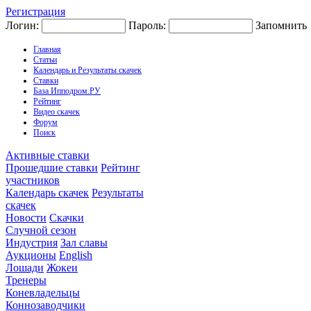
Регистрация
Логин:
Пароль:
Запомнить
Главная
Статьи
Календарь и Результаты скачек
Ставки
База Ипподром.РУ
Рейтинг
Видео скачек
Форум
Поиск
Активные ставки
Прошедшие ставки
Рейтинг
участников
Календарь скачек
Результаты
скачек
Новости
Скачки
Случной сезон
Индустрия
Зал славы
Аукционы
English
Лошади
Жокеи
Тренеры
Коневладельцы
Коннозаводчики