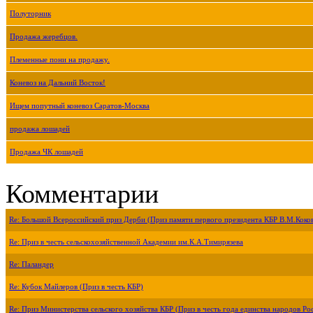
Полуторник
Продажа жеребцов.
Племенные пони на продажу.
Коневоз на Дальний Восток!
Ищем попутный коневоз Саратов-Москва
продажа лошадей
Продажа ЧК лошадей
Комментарии
Re: Большой Всероссийский приз Дерби (Приз памяти первого президента КБР В.М.Коко
Re: Приз в честь сельскохозяйственной Академии им.К.А.Тимирязева
Re: Паландер
Re: Кубок Майлеров (Приз в честь КБР)
Re: Приз Министерства сельского хозяйства КБР (Приз в честь года единства народов Ро