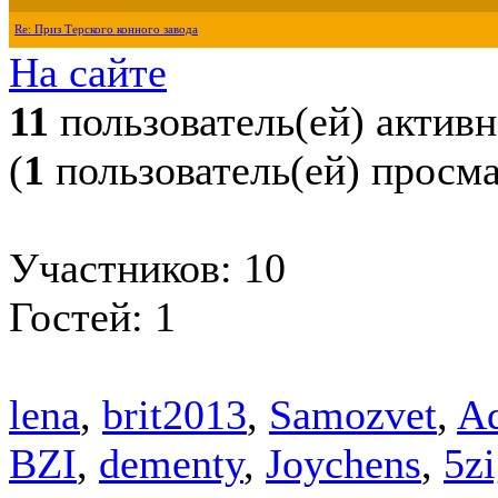
Re: Приз Терского конного завода
На сайте
11
пользователь(ей) актив
(
1
пользователь(ей) просм
Участников: 10
Гостей: 1
lena
,
brit2013
,
Samozvet
,
A
BZI
,
dementy
,
Joychens
,
5z