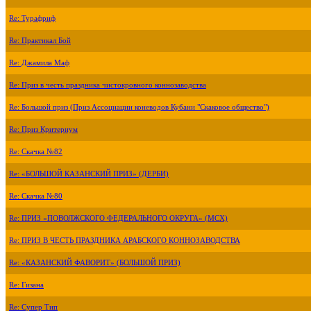
Re: Турафриф
Re: Практикал Бой
Re: Джамила Маф
Re: Приз в честь праздника чистокровного коннозаводства
Re: Большой приз (Приз Ассоциации коневодов Кубани "Скаковое общество")
Re: Приз Критериум
Re: Скачка №82
Re: «БОЛЬШОЙ КАЗАНСКИЙ ПРИЗ» (ДЕРБИ)
Re: Скачка №80
Re: ПРИЗ «ПОВОЛЖСКОГО ФЕДЕРАЛЬНОГО ОКРУГА» (МСХ)
Re: ПРИЗ В ЧЕСТЬ ПРАЗДНИКА АРАБСКОГО КОННОЗАВОДСТВА
Re: «КАЗАНСКИЙ ФАВОРИТ» (БОЛЬШОЙ ПРИЗ)
Re: Гизана
Re: Супер Тип