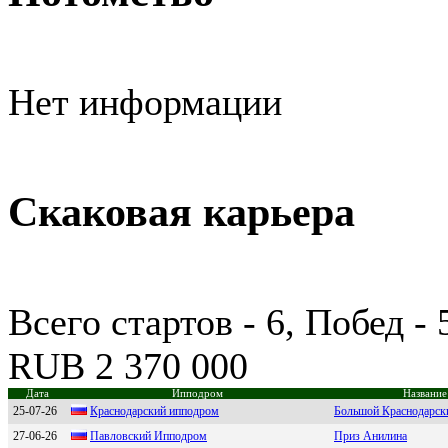
Нет информации
Скаковая карьера
Всего стартов - 6, Побед -
RUB 2 370 000
Дата
Ипподром
Название
25-07-26
Кpacнoдapcкий иппoдpoм
Большой Краснодарск
27-06-26
Павлoвcкий Иппoдрoм
Приз Анилина