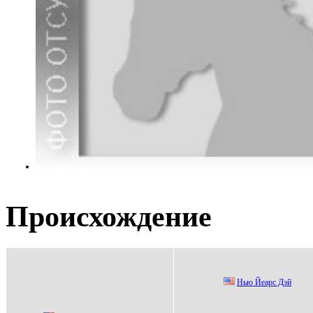
Происхождение
Hью Йеapc Дэй