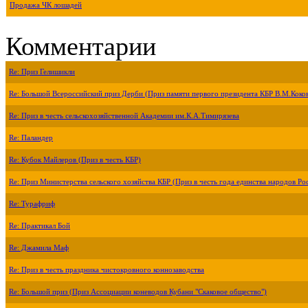
Продажа ЧК лошадей
Комментарии
Re: Приз Гелишикли
Re: Большой Всероссийский приз Дерби (Приз памяти первого президента КБР В.М.Коко
Re: Приз в честь сельскохозяйственной Академии им.К.А.Тимирязева
Re: Паландер
Re: Кубок Майлеров (Приз в честь КБР)
Re: Приз Министерства сельского хозяйства КБР (Приз в честь года единства народов Ро
Re: Турафриф
Re: Практикал Бой
Re: Джамила Маф
Re: Приз в честь праздника чистокровного коннозаводства
Re: Большой приз (Приз Ассоциации коневодов Кубани "Скаковое общество")