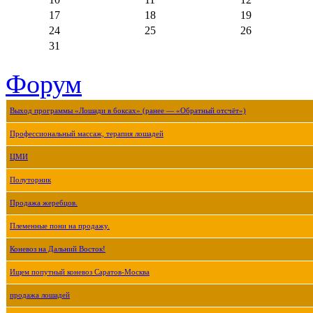
17
18
19
24
25
26
31
Форум
Выход программы «Лошади в боксах» (ранее — «Обратный отсчёт»)
Профессиональный массаж, терапия лошадей
ЦМИ
Полуторник
Продажа жеребцов.
Племенные пони на продажу.
Коневоз на Дальний Восток!
Ищем попутный коневоз Саратов-Москва
продажа лошадей