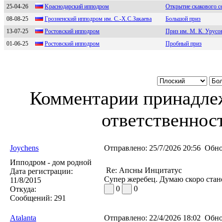
25-04-26
Kраcнодарcкий ипподром
Открытие скакового с
08-08-25
Гpозненский ипподpом им. С.-Х.С.Зaкaевa
Большой приз
13-07-25
Рocтoвcкий иппoдрoм
Приз им. М. К. Урусов
01-06-25
Ростовский ипподpом
Пробный приз
Комментарии принадлеж
ответственност
Joychens
Отправлено:
25/7/2026 20:56
Обно
Ипподром - дом родной
Re: Апсны Инцитатус
Дата регистрации:
Супер жеребец. Думаю скоро стан
11/8/2015
0
0
Откуда:
Сообщений:
291
Atalanta
Отправлено:
22/4/2026 18:02
Обно