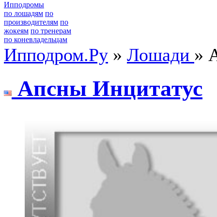
Ипподромы
по лошадям
по
производителям
по
жокеям
по тренерам
по коневладельцам
Ипподром.Ру
»
Лошади
» 
Апсны Инцитaтус