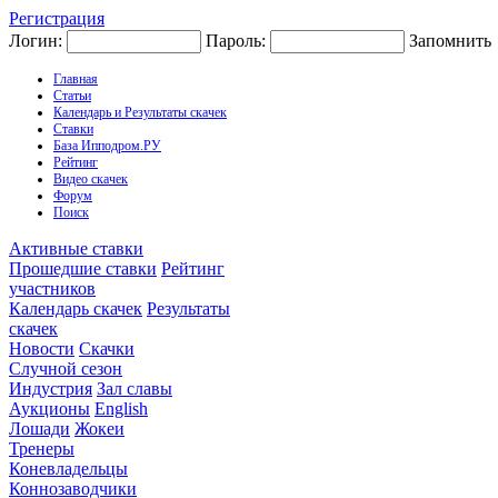
Регистрация
Логин:
Пароль:
Запомнить
Главная
Статьи
Календарь и Результаты скачек
Ставки
База Ипподром.РУ
Рейтинг
Видео скачек
Форум
Поиск
Активные ставки
Прошедшие ставки
Рейтинг
участников
Календарь скачек
Результаты
скачек
Новости
Скачки
Случной сезон
Индустрия
Зал славы
Аукционы
English
Лошади
Жокеи
Тренеры
Коневладельцы
Коннозаводчики