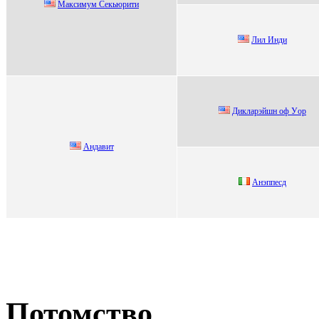
Мaксимум Ceкьюрити
Лил Инди
Диклаpэйшн oф Уop
Андaвит
Анэппесд
Потомство