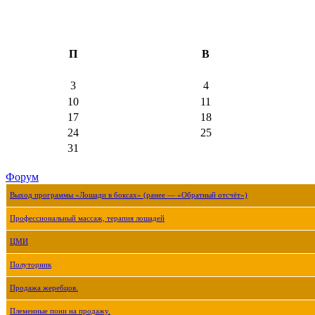
П
В
3
4
10
11
17
18
24
25
31
Форум
Выход программы «Лошади в боксах» (ранее — «Обратный отсчёт»)
Профессиональный массаж, терапия лошадей
ЦМИ
Полуторник
Продажа жеребцов.
Племенные пони на продажу.