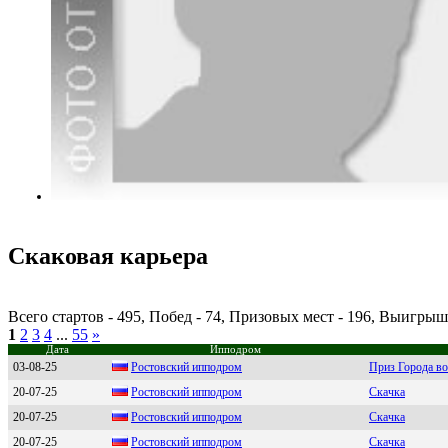
Скаковая карьера
Всего стартов - 495, Побед - 74, Призовых мест - 196, Выигры
1
2
3
4
...
55
»
Дата
Ипподром
03-08-25
Роcтовcкий ипподpом
Приз Города во
20-07-25
Рocтoвcкий иппoдрoм
Скачка
20-07-25
Pocтoвcкий иппoдpoм
Скачка
20-07-25
Ростовский ипподpом
Скачка