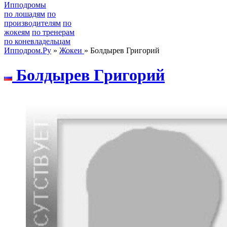
Ипподромы
по лошадям
по
производителям
по
жокеям
по тренерам
по коневладельцам
Ипподром.Ру
»
Жокеи
» Болдырев Григорий
Болдыpeв Гpигоpий