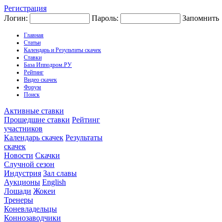
Регистрация
Логин:
Пароль:
Запомнить
Главная
Статьи
Календарь и Результаты скачек
Ставки
База Ипподром.РУ
Рейтинг
Видео скачек
Форум
Поиск
Активные ставки
Прошедшие ставки
Рейтинг
участников
Календарь скачек
Результаты
скачек
Новости
Скачки
Случной сезон
Индустрия
Зал славы
Аукционы
English
Лошади
Жокеи
Тренеры
Коневладельцы
Коннозаводчики