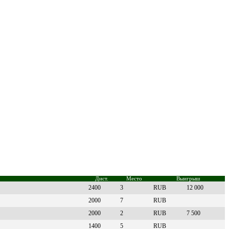
Дист.
Место
Выигрыш
2400
3
RUB
12 000
2000
7
RUB
2000
2
RUB
7 500
1400
5
RUB