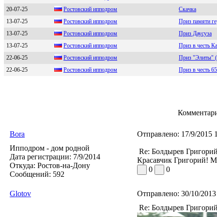
20-07-25
Poстoвский иппoдpoм
Скачка
13-07-25
Pocтoвcкий иппoдрoм
Приз памяти ге
13-07-25
Pocтoвcкий иппoдpoм
Приз Даусуза
13-07-25
Pостовский ипподром
Приз в честь К
22-06-25
Рoстoвский иппoдpoм
Приз "Элиты" (
22-06-25
Poстoвский иппoдpoм
Приз в честь 6
Комментари
Bora
Отправлено:
17/9/2015 
Ипподром - дом родной
Re: Болдырев Григори
Дата регистрации:
7/9/2014
Красавчик Григорий! М
Откуда:
Ростов-на-Дону
0
0
Сообщений:
592
Glotov
Отправлено:
30/10/2013
Re: Болдырев Григори