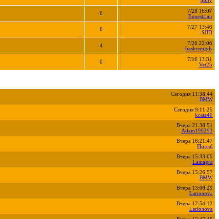
pony
7/28 16:07
0
Equestrian
7/27 13:46
0
SHD
7/26 22:06
4
bashremgds
7/16 13:31
0
Vet25
Сегодня 11:38:44
BMW
Сегодня 9:11:25
kosta40
Вчера 21:38:51
Adam199293
Вчера 16:21:47
Floreal
Вчера 15:33:05
Lamagra
Вчера 15:26:57
BMW
Вчера 13:00:29
Larionova
Вчера 12:54:12
Larionova