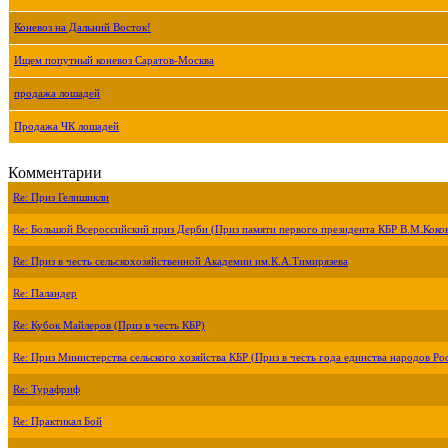
Коневоз на Дальний Восток!
Ищем попутный коневоз Саратов-Москва
продажа лошадей
Продажа ЧК лошадей
Комментарии
Re: Приз Гелишикли
Re: Большой Всероссийский приз Дерби (Приз памяти первого президента КБР В.М.Коко
Re: Приз в честь сельскохозяйственной Академии им.К.А.Тимирязева
Re: Паландер
Re: Кубок Майлеров (Приз в честь КБР)
Re: Приз Министерства сельского хозяйства КБР (Приз в честь года единства народов Ро
Re: Турафриф
Re: Практикал Бой