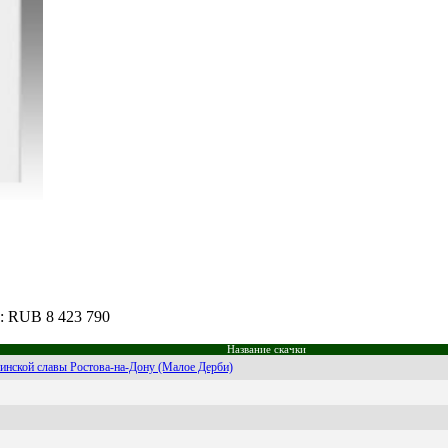
ш: RUB 8 423 790
Название скачки
инской славы Ростова-на-Дону (Малое Дерби)