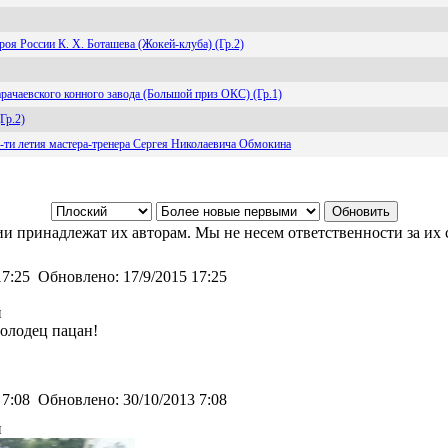
роя России К. Х. Боташева (Жокей-клуба) (Гр.2)
арачаевского конного завода (Большой приз ОКС) (Гр.1)
Гр.2)
5-ти летия мастера-тренера Сергея Николаевича Обмокина
и принадлежат их авторам. Мы не несем ответственности за их 
17:25
Обновлено:
17/9/2015 17:25
й
олодец пацан!
 7:08
Обновлено:
30/10/2013 7:08
й