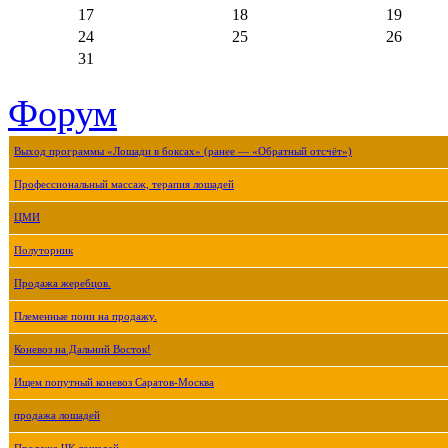
17
18
19
24
25
26
31
Форум
Выход программы «Лошади в боксах» (ранее — «Обратный отсчёт»)
Профессиональный массаж, терапия лошадей
ЦМИ
Полуторник
Продажа жеребцов.
Племенные пони на продажу.
Коневоз на Дальний Восток!
Ищем попутный коневоз Саратов-Москва
продажа лошадей