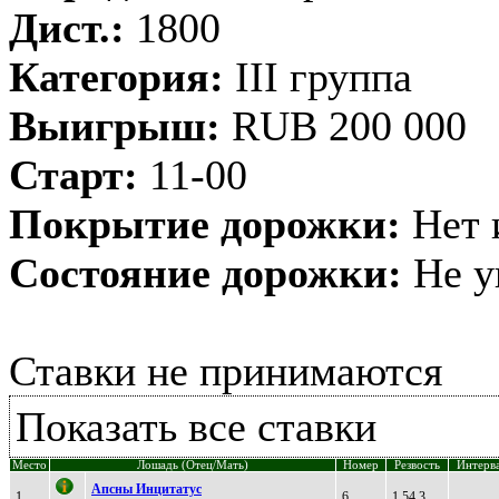
Дист.:
1800
Категория:
III группа
Выигрыш:
RUB 200 000
Старт:
11-00
Покрытие дорожки:
Нет 
Состояние дорожки:
Не у
Ставки не принимаются
Показать все ставки
Место
Лошадь (Отец/Мать)
Номер
Резвость
Интерв
Aпсны Инцитaтус
1
6
1.54.3