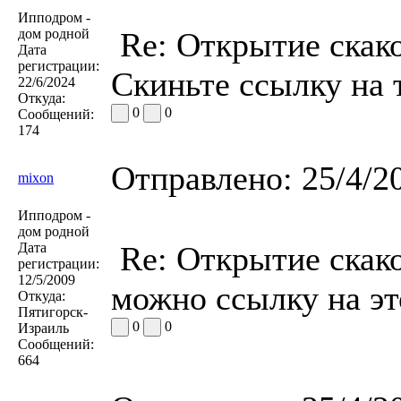
Ипподром -
дом родной
Re: Открытие скако
Дата
регистрации:
Скиньте ссылку на 
22/6/2024
Откуда:
0
0
Сообщений:
174
Отправлено:
25/4/2
mixon
Ипподром -
дом родной
Дата
Re: Открытие скако
регистрации:
12/5/2009
можно ссылку на э
Откуда:
Пятигорск-
0
0
Израиль
Сообщений:
664