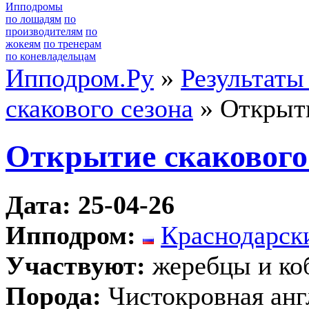
Ипподромы
по лошадям
по
производителям
по
жокеям
по тренерам
по коневладельцам
Ипподром.Ру
»
Результаты
скакового сезона
» Открыти
Открытие скакового
Дата: 25-04-26
Ипподром:
Краснодарск
Участвуют:
жеребцы и ко
Порода:
Чистокровная анг