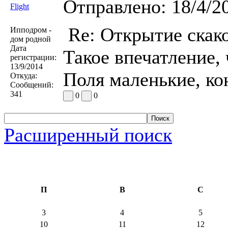
Отправлено:
18/4/2
Flight
Re: Открытие скако
Ипподром -
дом родной
Дата
Такое впечатление, 
регистрации:
13/9/2014
Поля маленькие, к
Откуда:
Сообщений:
341
0
0
Расширенный поиск
П
В
С
3
4
5
10
11
12