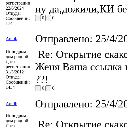
регистрации:
ну да,дожили,КИ бе
22/6/2024
Откуда:
0
0
Сообщений:
174
Отправлено:
25/4/2
Antrib
Re: Открытие скако
Ипподром -
дом родной
Дата
Женя Ваша ссылка н
регистрации:
31/3/2012
??!
Откуда:
Сообщений:
1434
0
0
Отправлено:
25/4/2
Antrib
Ипподром -
дом родной
Re: Открытие скако
Дата