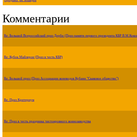
Продажа ЧК лошадей
Комментарии
Re: Большой Всероссийский приз Дерби (Приз памяти первого президента КБР В.М.Коко
Re: Кубок Майлеров (Приз в честь КБР)
Re: Большой приз (Приз Ассоциации коневодов Кубани "Скаковое общество")
Re: Приз Критериум
Re: Приз в честь праздника чистокровного коннозаводства