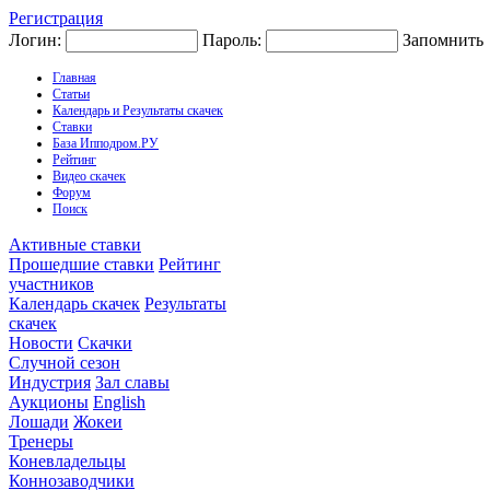
Регистрация
Логин:
Пароль:
Запомнить
Главная
Статьи
Календарь и Результаты скачек
Ставки
База Ипподром.РУ
Рейтинг
Видео скачек
Форум
Поиск
Активные ставки
Прошедшие ставки
Рейтинг
участников
Календарь скачек
Результаты
скачек
Новости
Скачки
Случной сезон
Индустрия
Зал славы
Аукционы
English
Лошади
Жокеи
Тренеры
Коневладельцы
Коннозаводчики