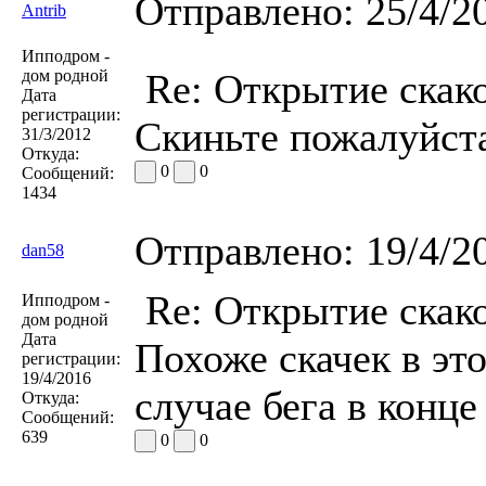
Отправлено:
25/4/2
Antrib
Ипподром -
дом родной
Re: Открытие скако
Дата
регистрации:
Скиньте пожалуйста
31/3/2012
Откуда:
0
0
Сообщений:
1434
Отправлено:
19/4/2
dan58
Re: Открытие скако
Ипподром -
дом родной
Дата
Похоже скачек в эт
регистрации:
19/4/2016
случае бега в конце
Откуда:
Сообщений:
639
0
0