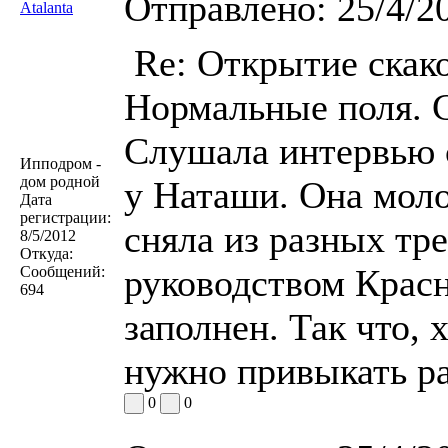
Отправлено:
25/4/2
Atalanta
Re: Открытие скако
Нормальные поля. С
Слушала интервью 
Ипподром -
дом родной
у Наташи. Она моло
Дата
регистрации:
сняла из разных тр
8/5/2012
Откуда:
руководством Крас
Сообщений:
694
заполнен. Так что,
нужно привыкать рад
0
0