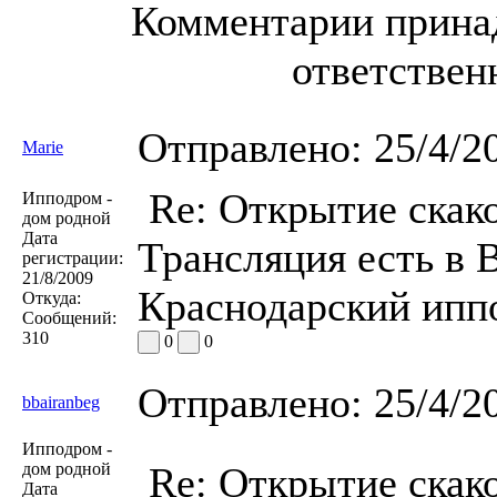
Комментарии принад
ответствен
Отправлено:
25/4/2
Marie
Re: Открытие скако
Ипподром -
дом родной
Дата
Трансляция есть в 
регистрации:
21/8/2009
Краснодарский иппо
Откуда:
Сообщений:
310
0
0
Отправлено:
25/4/2
bbairanbeg
Ипподром -
дом родной
Re: Открытие скако
Дата