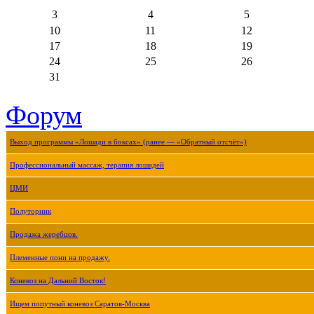
3
4
5
10
11
12
17
18
19
24
25
26
31
Форум
Выход программы «Лошади в боксах» (ранее — «Обратный отсчёт»)
Профессиональный массаж, терапия лошадей
ЦМИ
Полуторник
Продажа жеребцов.
Племенные пони на продажу.
Коневоз на Дальний Восток!
Ищем попутный коневоз Саратов-Москва