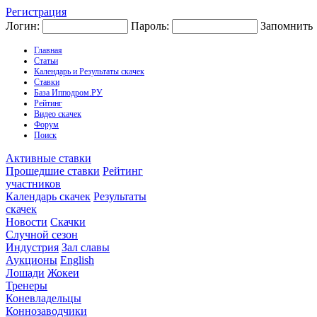
Регистрация
Логин:
Пароль:
Запомнить
Главная
Статьи
Календарь и Результаты скачек
Ставки
База Ипподром.РУ
Рейтинг
Видео скачек
Форум
Поиск
Активные ставки
Прошедшие ставки
Рейтинг
участников
Календарь скачек
Результаты
скачек
Новости
Скачки
Случной сезон
Индустрия
Зал славы
Аукционы
English
Лошади
Жокеи
Тренеры
Коневладельцы
Коннозаводчики