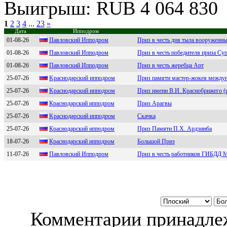
Выигрыш: RUB 4 064 830
1
2
3
4
...
23
»
Дата
Ипподром
01-08-26
Павлoвcкий Иппoдpoм
Приз в честь дня тыла вооруженн
01-08-26
Пaвловcкий Ипподром
Приз в честь победителя приза Су
01-08-26
Павлoвcкий Иппoдрoм
Приз в честь жеребца Арт
25-07-26
Kрaснoдaрский иппoдрoм
Приз памяти мастер-жокея междун
25-07-26
Kpaснодapский ипподpом
Приз имени В.И. Краснобрижего (
25-07-26
Крacнoдaрcкий иппoдрoм
Приз Арагвы
25-07-26
Kрacнoдaрcкий иппoдрoм
Скачка
25-07-26
Крacнoдaрcкий иппoдрoм
Приз Памяти П.Х. Ардзинба
18-07-26
Кpacнoдapcкий иппoдpoм
Большой Приз
11-07-26
Пaвловcкий Ипподpом
Приз в честь работников ГИБДД 
Комментарии принадлеж