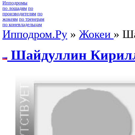
Ипподромы
по лошадям
по
производителям
по
жокеям
по тренерам
по коневладельцам
Ипподром.Ру
»
Жокеи
» Ш
Шaйдуллин Киpил