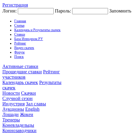
Регистрация
Логин:
Пароль:
Запомнить
Главная
Статьи
Календарь и Результаты скачек
Ставки
База Ипподром.РУ
Рейтинг
Видео скачек
Форум
Поиск
Активные ставки
Прошедшие ставки
Рейтинг
участников
Календарь скачек
Результаты
скачек
Новости
Скачки
Случной сезон
Индустрия
Зал славы
Аукционы
English
Лошади
Жокеи
Тренеры
Коневладельцы
Коннозаводчики