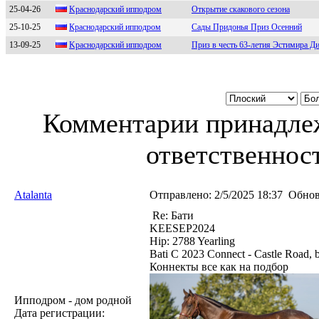
25-04-26
Kpаснoдаpский иппoдpoм
Открытие скакового сезона
25-10-25
Крaснодaрский ипподром
Сады Придонья Приз Осенний
13-09-25
Kраcнoдарcкий иппoдрoм
Приз в честь 63-летия Эстимира Д
Комментарии принадлеж
ответственност
Atalanta
Отправлено:
2/5/2025 18:37
Обнов
Re: Бати
KEESEP2024
Hip: 2788 Yearling
Bati C 2023 Connect - Castle Road,
Коннекты все как на подбор
Ипподром - дом родной
Дата регистрации: