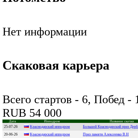
Нет информации
Скаковая карьера
Всего стартов - 6, Побед -
RUB 54 000
Дата
Ипподром
Название скачки
25-07-26
Kpaснoдapский иппoдpoм
Большой Краснодарский приз Дерб
20-06-26
Kраснoдарский иппoдрoм
Приз памяти Алексеенко В.Н