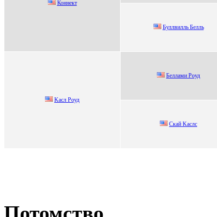
Коннект
Буллвилль Бeлль
Беллaми Роуд
Kаcл Pоуд
Cкaй Kacлc
Потомство