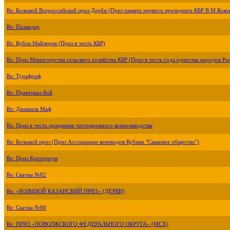
Re: Большой Всероссийский приз Дерби (Приз памяти первого президента КБР В.М.Коко
Re: Паландер
Re: Кубок Майлеров (Приз в честь КБР)
Re: Приз Министерства сельского хозяйства КБР (Приз в честь года единства народов Ро
Re: Турафриф
Re: Практикал Бой
Re: Джамила Маф
Re: Приз в честь праздника чистокровного коннозаводства
Re: Большой приз (Приз Ассоциации коневодов Кубани "Скаковое общество")
Re: Приз Критериум
Re: Скачка №82
Re: «БОЛЬШОЙ КАЗАНСКИЙ ПРИЗ» (ДЕРБИ)
Re: Скачка №80
Re: ПРИЗ «ПОВОЛЖСКОГО ФЕДЕРАЛЬНОГО ОКРУГА» (МСХ)