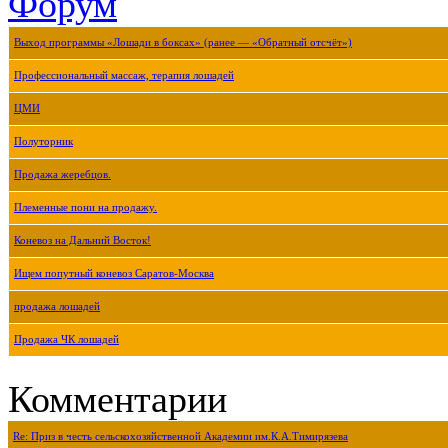
Форум
Выход программы «Лошади в боксах» (ранее — «Обратный отсчёт»)
Профессиональный массаж, терапия лошадей
ЦМИ
Полуторник
Продажа жеребцов.
Племенные пони на продажу.
Коневоз на Дальний Восток!
Ищем попутный коневоз Саратов-Москва
продажа лошадей
Продажа ЧК лошадей
Комментарии
Re: Приз в честь сельскохозяйственной Академии им.К.А.Тимирязева