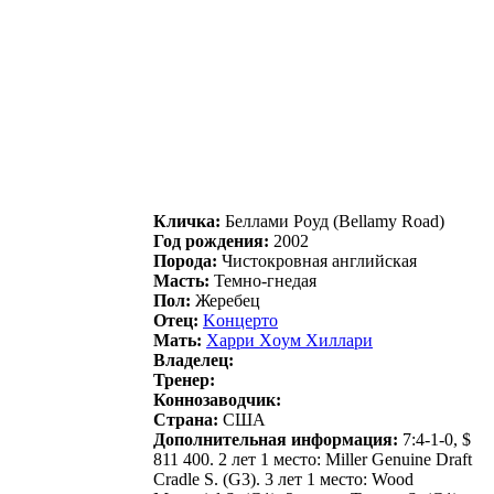
Кличка:
Беллами Рoуд (Bellamy Road)
Год рождения:
2002
Порода:
Чистокровная английская
Масть:
Темно-гнедая
Пол:
Жеребец
Отец:
Kонцеpто
Мать:
Хаppи Хoум Хиллаpи
Владелец:
Тренер:
Коннозаводчик:
Страна:
США
Дополнительная информация:
7:4-1-0, $
811 400. 2 лет 1 место: Miller Genuine Draft
Cradle S. (G3). 3 лет 1 место: Wood