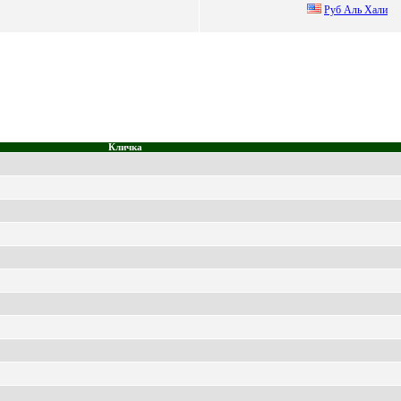
Руб Аль Xaли
Кличка