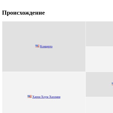
Происхождение
Kонцеpто
Хаppи Хoум Хиллаpи