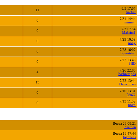
8/5 17:07
11
Archer
7/31 14:44
0
nnnnnn
7/31 7:54
0
Maksim1
7/29 16:59
0
pony
7/28 16:07
0
Equestrian
7/27 13:46
0
SHD
7/26 22:06
4
bashremgds
7/22 13:44
13
Elena_mass
7/16 13:31
0
Vet25
7/13 11:52
0
novo
Вчера 23:08:21
Kremen
Вчера 13:47:44
Joychens