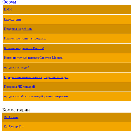
Форум
ЦМИ
Полуторник
Продажа жеребцов.
Племенные пони на продажу.
Коневоз на Дальний Восток!
Ищем попутный коневоз Саратов-Москва
продажа лошадей
Профессиональный массаж, терапия лошадей
Продажа ЧК лошадей
продажа арабских лошадей разных возрастов
Комментарии
Re: Гизана
Re: Супер Тип