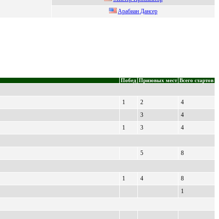
Aрaбиaн Дaнсeр
Побед
Призовых мест
Всего стартов
1
2
4
3
4
1
3
4
5
8
1
4
8
1