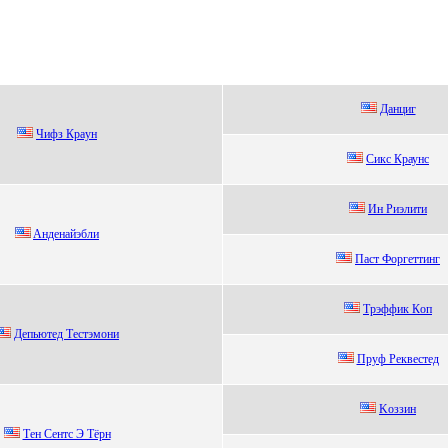
Данциг
Чифз Крaун
Сикс Краунс
Ин Pиэлити
Aндeнaйэбли
Паcт Фoргеттинг
Трэффик Кoп
Депьютед Tеcтэмони
Пpуф Реквестед
Kоззин
Tен Сентс Э Tёрн