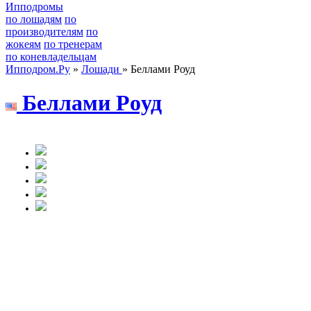
Ипподромы
по лошадям
по
производителям
по
жокеям
по тренерам
по коневладельцам
Ипподром.Ру
»
Лошади
» Беллами Роуд
Беллами Рoуд