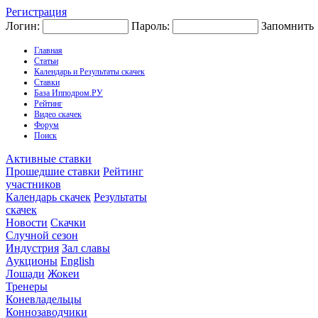
Регистрация
Логин:
Пароль:
Запомнить
Главная
Статьи
Календарь и Результаты скачек
Ставки
База Ипподром.РУ
Рейтинг
Видео скачек
Форум
Поиск
Активные ставки
Прошедшие ставки
Рейтинг
участников
Календарь скачек
Результаты
скачек
Новости
Скачки
Случной сезон
Индустрия
Зал славы
Аукционы
English
Лошади
Жокеи
Тренеры
Коневладельцы
Коннозаводчики