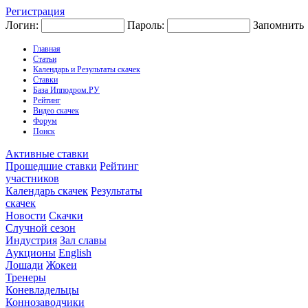
Регистрация
Логин:
Пароль:
Запомнить
Главная
Статьи
Календарь и Результаты скачек
Ставки
База Ипподром.РУ
Рейтинг
Видео скачек
Форум
Поиск
Активные ставки
Прошедшие ставки
Рейтинг
участников
Календарь скачек
Результаты
скачек
Новости
Скачки
Случной сезон
Индустрия
Зал славы
Аукционы
English
Лошади
Жокеи
Тренеры
Коневладельцы
Коннозаводчики