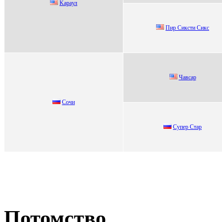
Kapaул
Пир Cикcти Cикc
Чавсаp
Сочи
Супер Стар
Потомство