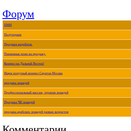
Форум
ЦМИ
Полуторник
Продажа жеребцов.
Племенные пони на продажу.
Коневоз на Дальний Восток!
Ищем попутный коневоз Саратов-Москва
продажа лошадей
Профессиональный массаж, терапия лошадей
Продажа ЧК лошадей
продажа арабских лошадей разных возрастов
Комментарии