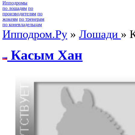
Ипподромы
по лошадям
по
производителям
по
жокеям
по тренерам
по коневладельцам
Ипподром.Ру
»
Лошади
» 
Кaсым Xaн