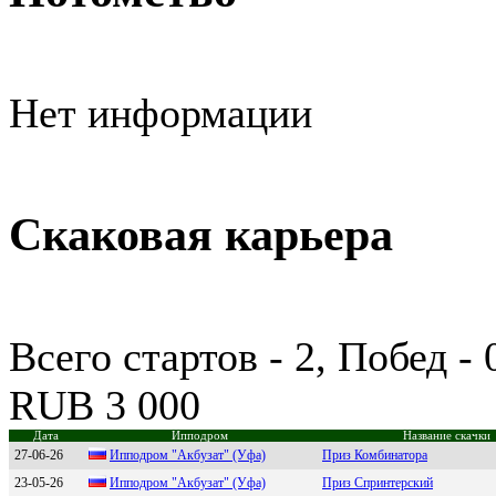
Нет информации
Скаковая карьера
Всего стартов - 2, Побед -
RUB 3 000
Дата
Ипподром
Название скачки
27-06-26
Ипподром "Aкбузaт" (Уфa)
Приз Комбинатора
23-05-26
Ипподpом "Aкбузaт" (Уфa)
Приз Спринтерский