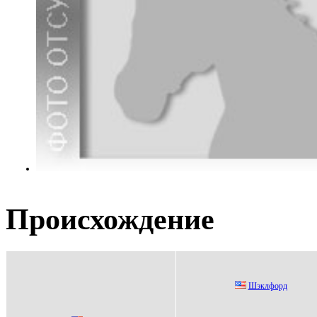
Происхождение
Шэклфоpд