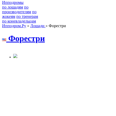
Ипподромы
по лошадям
по
производителям
по
жокеям
по тренерам
по коневладельцам
Ипподром.Ру
»
Лошади
» Форестри
Фopестpи