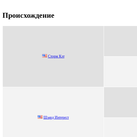
Происхождение
Cтоpм Кэт
Шэapд Интepecт