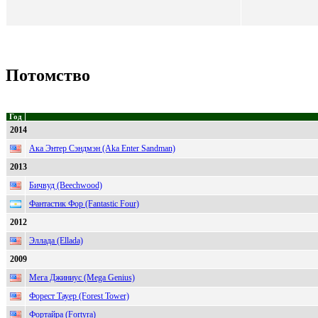
Потомство
Год
2014
Ака Энтер Сэндмэн (Aka Enter Sandman)
2013
Бичвуд (Beechwood)
Фантастик Фор (Fantastic Four)
2012
Эллада (Ellada)
2009
Мега Джиниус (Mega Genius)
Форест Тауер (Forest Tower)
Фортайра (Fortyra)