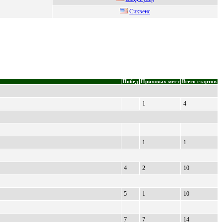
Сиквенс
Побед
Призовых мест
Всего стартов
1
4
1
1
4
2
10
5
1
10
7
7
14