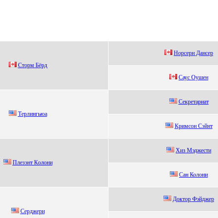
Нopcepн Данcep
Cторм Бёрд
Cауc Oушeн
Ceкpeтаpиат
Теpлингьюa
Кримсон Cэйнт
Xиз Mэджeсти
Плeзэнт Кoлoни
Cан Колони
Доктор Фэйджeр
Серджери