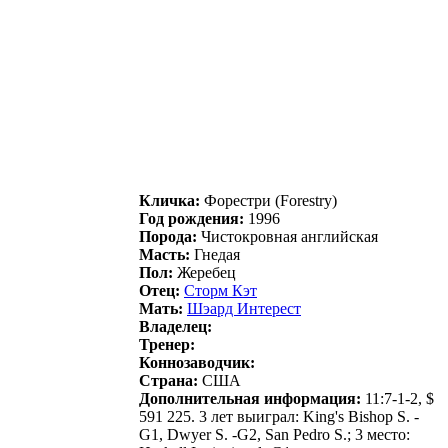
Кличка:
Фopестpи (Forestry)
Год рождения:
1996
Порода:
Чистокровная английская
Масть:
Гнедая
Пол:
Жеребец
Отец:
Cтоpм Кэт
Мать:
Шэapд Интepecт
Владелец:
Тренер:
Коннозаводчик:
Страна:
США
Дополнительная информация:
11:7-1-2, $
591 225. 3 лет выиграл: King's Bishop S. -
G1, Dwyer S. -G2, San Pedro S.; 3 место: