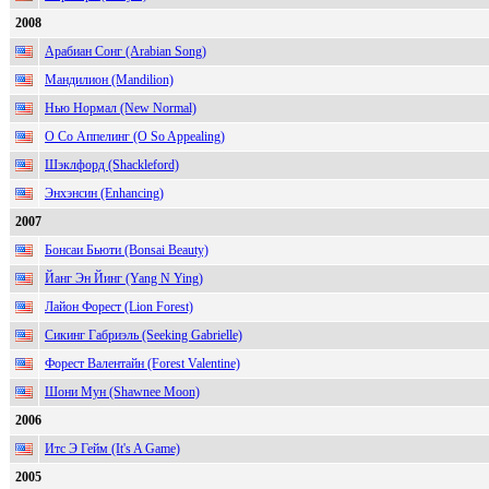
2008
Арабиан Сонг (Arabian Song)
Мандилион (Mandilion)
Нью Нормал (New Normal)
О Со Аппелинг (O So Appealing)
Шэклфорд (Shackleford)
Энхэнсин (Enhancing)
2007
Бонсаи Бьюти (Bonsai Beauty)
Йанг Эн Йинг (Yang N Ying)
Лайон Форест (Lion Forest)
Сикинг Габриэль (Seeking Gabrielle)
Форест Валентайн (Forest Valentine)
Шони Мун (Shawnee Moon)
2006
Итс Э Гейм (It's A Game)
2005