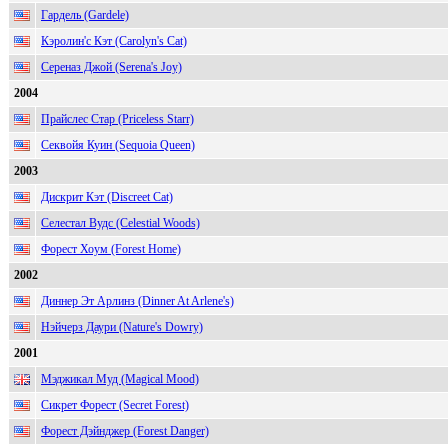
Гардель (Gardele)
Кэролин'c Кэт (Carolyn's Cat)
Сереназ Джой (Serena's Joy)
2004
Прайслес Стар (Priceless Starr)
Секвойя Куин (Sequoia Queen)
2003
Дискрит Кэт (Discreet Cat)
Селестал Вудс (Celestial Woods)
Форест Хоум (Forest Home)
2002
Диннер Эт Арлинз (Dinner At Arlene's)
Нэйчерз Даури (Nature's Dowry)
2001
Мэджикал Муд (Magical Mood)
Сикрет Форест (Secret Forest)
Форест Дэйнджер (Forest Danger)