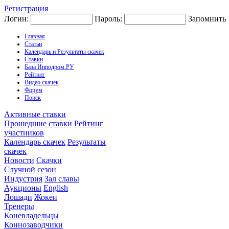
Регистрация
Логин:
Пароль:
Запомнить
Главная
Статьи
Календарь и Результаты скачек
Ставки
База Ипподром.РУ
Рейтинг
Видео скачек
Форум
Поиск
Активные ставки
Прошедшие ставки
Рейтинг
участников
Календарь скачек
Результаты
скачек
Новости
Скачки
Случной сезон
Индустрия
Зал славы
Аукционы
English
Лошади
Жокеи
Тренеры
Коневладельцы
Коннозаводчики