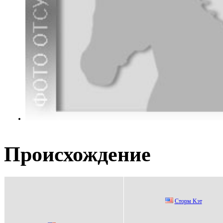
Происхождение
Cтopм Kэт