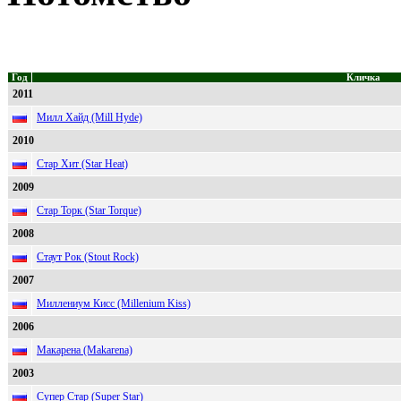
Год
Кличка
2011
Милл Хайд (Mill Hyde)
2010
Стар Хит (Star Heat)
2009
Стар Торк (Star Torque)
2008
Стаут Рок (Stout Rock)
2007
Миллениум Кисс (Millenium Kiss)
2006
Макарена (Makarena)
2003
Супер Стар (Super Star)