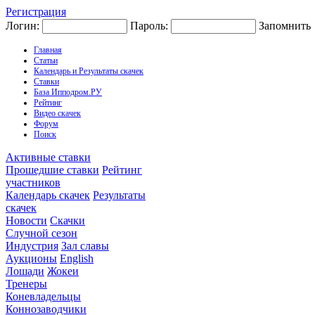
Регистрация
Логин:
Пароль:
Запомнить
Главная
Статьи
Календарь и Результаты скачек
Ставки
База Ипподром.РУ
Рейтинг
Видео скачек
Форум
Поиск
Активные ставки
Прошедшие ставки
Рейтинг
участников
Календарь скачек
Результаты
скачек
Новости
Скачки
Случной сезон
Индустрия
Зал славы
Аукционы
English
Лошади
Жокеи
Тренеры
Коневладельцы
Коннозаводчики