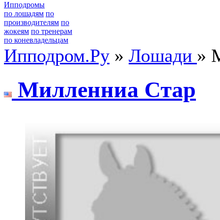
Ипподромы
по лошадям
по
производителям
по
жокеям
по тренерам
по коневладельцам
Ипподром.Ру
»
Лошади
» 
Mиллeнниa Cтaр