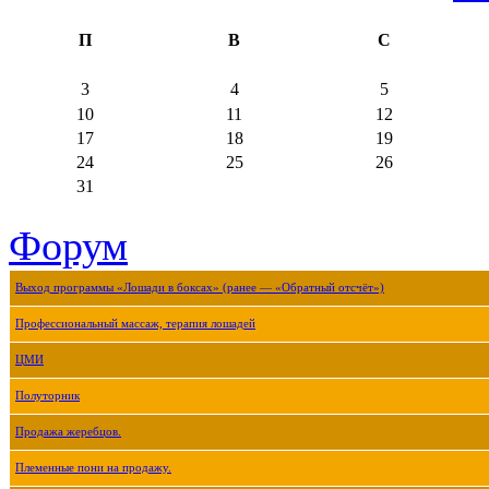
П
В
С
3
4
5
10
11
12
17
18
19
24
25
26
31
Форум
Выход программы «Лошади в боксах» (ранее — «Обратный отсчёт»)
Профессиональный массаж, терапия лошадей
ЦМИ
Полуторник
Продажа жеребцов.
Племенные пони на продажу.