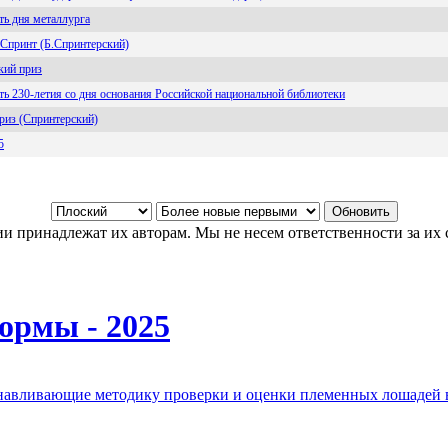
ть дня металлурга
 Спринт (Б.Спринтерский)
кий приз
ть 230-летия со дня основания Российской национальной библиотеки
риз (Спринтерский)
5
и принадлежат их авторам. Мы не несем ответственности за их 
ормы - 2025
анавливающие методику проверки и оценки племенных лошадей 