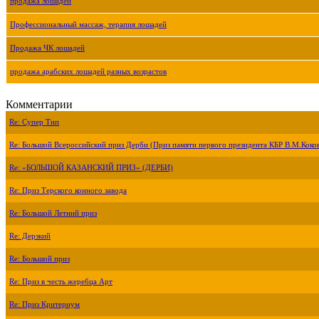
продажа лошадей
Профессиональный массаж, терапия лошадей
Продажа ЧК лошадей
продажа арабских лошадей разных возрастов
Комментарии
Re: Супер Тип
Re: Большой Всероссийский приз Дерби (Приз памяти первого президента КБР В.М.Коко
Re: «БОЛЬШОЙ КАЗАНСКИЙ ПРИЗ» (ДЕРБИ)
Re: Приз Терского конного завода
Re: Большой Летний приз
Re: Дерзкий
Re: Большой приз
Re: Приз в честь жеребца Арт
Re: Приз Критериум