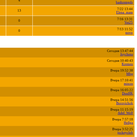
4
bashremgds
7/22 13:44
13
Elena_mass
7/16 13:31
0
Vet25
7/13 11:52
0
novo
Сегодня 13:47:44
Joychens
Сегодня 10:40:43
Kremen
Вчера 19:52:38
Mbg
Вчера 17:10:41
mixon
Вчера 16:05:22
DonHK
Вчера 14:51:56
Borovichok
Вчера 11:15:19
Adel_Wolf
Вчера 7:57:18
Hellga
Вчера 3:52:25
jockeyclub