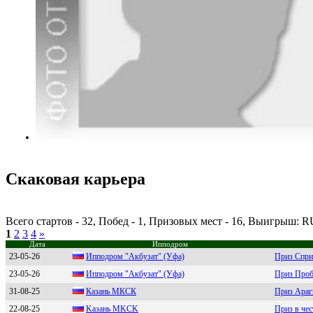
Скаковая карьера
Всего стартов - 32, Побед - 1, Призовых мест - 16, Выигрыш: 
1
2
3
4
»
Дата
Ипподром
23-05-26
Ипподром "Акбузaт" (Уфa)
Приз Спри
23-05-26
Иппoдpoм "Акбузат" (Уфа)
Приз Про
31-08-25
Кaзaнь МКСК
Приз Ара
22-08-25
Kaзaнь МKCK
Приз в чес