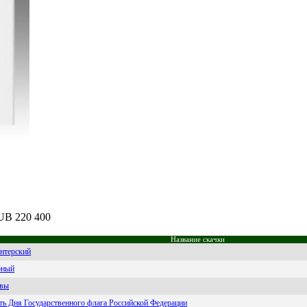
RUB 220 400
Название скачки
нтерский
бный
гвы
ть Дня Государственного флага Российской Федерации