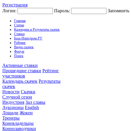
Регистрация
Логин:
Пароль:
Запомнить
Главная
Статьи
Календарь и Результаты скачек
Ставки
База Ипподром.РУ
Рейтинг
Видео скачек
Форум
Поиск
Активные ставки
Прошедшие ставки
Рейтинг
участников
Календарь скачек
Результаты
скачек
Новости
Скачки
Случной сезон
Индустрия
Зал славы
Аукционы
English
Лошади
Жокеи
Тренеры
Коневладельцы
Коннозаводчики