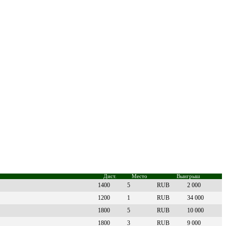
Дист.
Место
Выигрыш
1400
5
RUB
2 000
1200
1
RUB
34 000
1800
5
RUB
10 000
1800
3
RUB
9 000