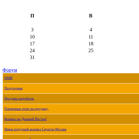
П
В
3
4
10
11
17
18
24
25
31
Форум
ЦМИ
Полуторник
Продажа жеребцов.
Племенные пони на продажу.
Коневоз на Дальний Восток!
Ищем попутный коневоз Саратов-Москва