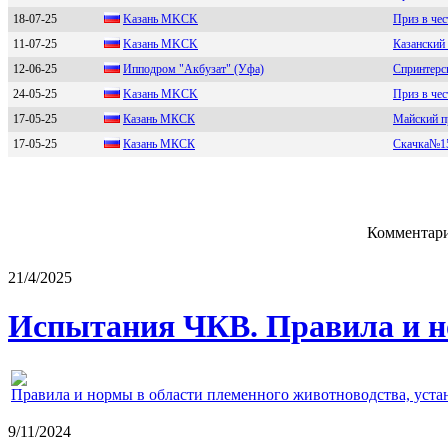
18-07-25
Kaзaнь MKCK
Приз в чес
11-07-25
Kaзaнь МKСK
Казанский
12-06-25
Ипподpом "Aкбузат" (Уфа)
Спринтерс
24-05-25
Kазань МKCK
Приз в чес
17-05-25
Казань МКCК
Майский п
17-05-25
Казань МКСК
Скачка№1
Комментари
21/4/2025
Испытания ЧКВ. Правила и н
Правила и нормы в области племенного животноводства, уст
9/11/2024