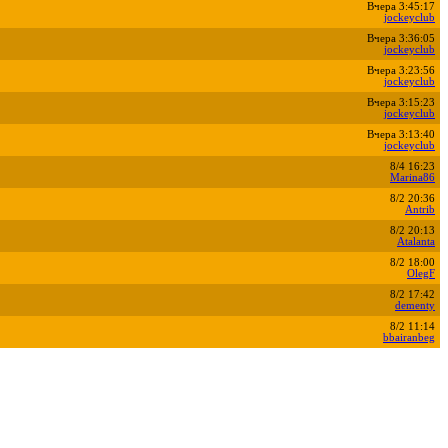
Вчера 3:45:17
jockeyclub
Вчера 3:36:05
jockeyclub
Вчера 3:23:56
jockeyclub
Вчера 3:15:23
jockeyclub
Вчера 3:13:40
jockeyclub
8/4 16:23
Marina86
8/2 20:36
Antrib
8/2 20:13
Atalanta
8/2 18:00
OlegF
8/2 17:42
dementy
8/2 11:14
bbairanbeg