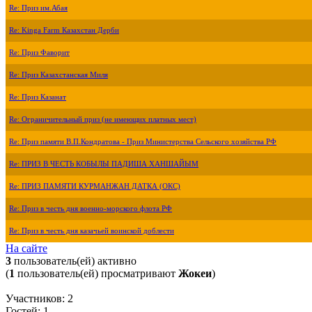
Re: Приз им.Абая
Re: Kinga Farm Казахстан Дерби
Re: Приз Фаворит
Re: Приз Казахстанская Миля
Re: Приз Казанат
Re: Ограничительный приз (не имеющих платных мест)
Re: Приз памяти В.П.Кондратова - Приз Министерства Сельского хозяйства РФ
Re: ПРИЗ В ЧЕСТЬ КОБЫЛЫ ПАДИША ХАНШАЙЫМ
Re: ПРИЗ ПАМЯТИ КУРМАНЖАН ДАТКА (ОКС)
Re: Приз в честь дня военно-морского флота РФ
Re: Приз в честь дня казачьей воинской доблести
На сайте
3
пользователь(ей) активно
(
1
пользователь(ей) просматривают
Жокеи
)
Участников: 2
Гостей: 1