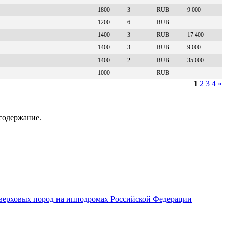
1800
3
RUB
9 000
1200
6
RUB
1400
3
RUB
17 400
1400
3
RUB
9 000
1400
2
RUB
35 000
1000
RUB
1
2
3
4
»
содержание.
верховых пород на ипподромах Российской Федерации