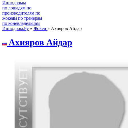
Ипподромы
по лошадям
по
производителям
по
жокеям
по тренерам
по коневладельцам
Ипподром.Ру
»
Жокеи
» Ахияров Айдар
Axияpов Aйдаp