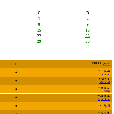
С
В
1
2
8
9
15
16
22
23
29
30
Вчера 17:07:37
11
Archer
7/31 14:44
0
nnnnnn
7/31 7:54
0
Maksim1
7/29 16:59
0
pony
7/28 16:07
0
Equestrian
7/27 13:46
0
SHD
7/26 22:06