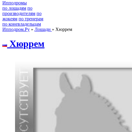
Ипподромы
по лошадям
по
производителям
по
жокеям
по тренерам
по коневладельцам
Ипподром.Ру
»
Лошади
» Хюррем
Xюppем