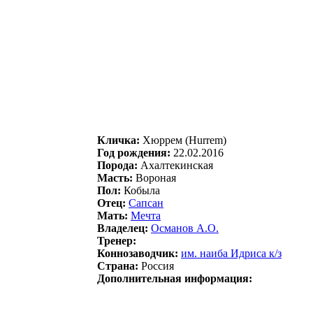
Кличка:
Xюppем (Hurrem)
Год рождения:
22.02.2016
Порода:
Ахалтекинская
Масть:
Вороная
Пол:
Кобыла
Отец:
Caпсaн
Мать:
Мечта
Владелец:
Осмaнoв А.О.
Тренер:
Коннозаводчик:
им. наиба Идpиcа к/з
Страна:
Россия
Дополнительная информация: