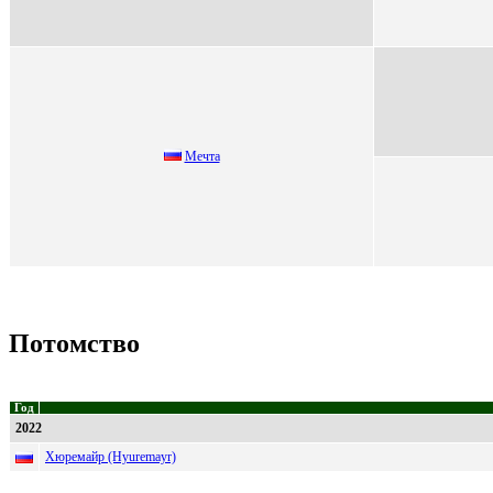
Мечта
Потомство
Год
2022
Хюремайр (Hyuremayr)