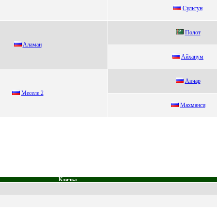
Сульгун
Полот
Aламан
Aйханум
Анчap
Мeсeлe 2
Mахманcи
Кличка