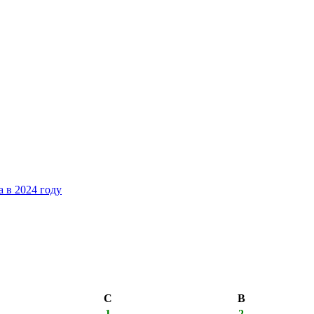
 в 2024 году
С
В
1
2