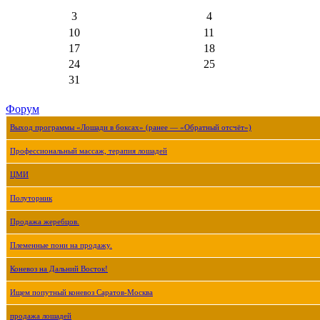
3
4
10
11
17
18
24
25
31
Форум
Выход программы «Лошади в боксах» (ранее — «Обратный отсчёт»)
Профессиональный массаж, терапия лошадей
ЦМИ
Полуторник
Продажа жеребцов.
Племенные пони на продажу.
Коневоз на Дальний Восток!
Ищем попутный коневоз Саратов-Москва
продажа лошадей