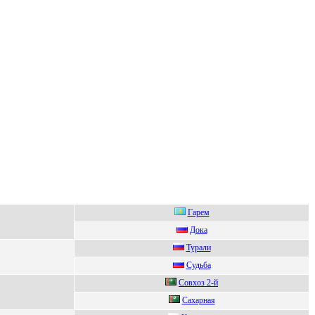
Гарeм
Дoкa
Туpaли
Судьбa
Coвxoз 2-й
Сахарная