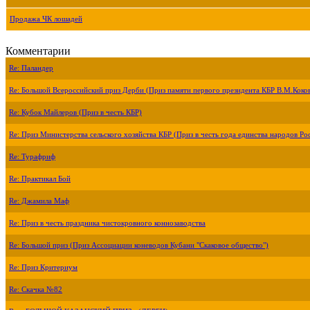
Продажа ЧК лошадей
Комментарии
Re: Паландер
Re: Большой Всероссийский приз Дерби (Приз памяти первого президента КБР В.М.Коко
Re: Кубок Майлеров (Приз в честь КБР)
Re: Приз Министерства сельского хозяйства КБР (Приз в честь года единства народов Ро
Re: Турафриф
Re: Практикал Бой
Re: Джамила Маф
Re: Приз в честь праздника чистокровного коннозаводства
Re: Большой приз (Приз Ассоциации коневодов Кубани "Скаковое общество")
Re: Приз Критериум
Re: Скачка №82