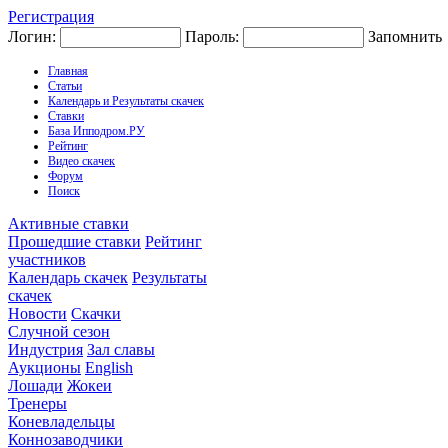
Регистрация
Логин:
Пароль:
Запомнить
Главная
Статьи
Календарь и Результаты скачек
Ставки
База Ипподром.РУ
Рейтинг
Видео скачек
Форум
Поиск
Активные ставки
Прошедшие ставки
Рейтинг
участников
Календарь скачек
Результаты
скачек
Новости
Скачки
Случной сезон
Индустрия
Зал славы
Аукционы
English
Лошади
Жокеи
Тренеры
Коневладельцы
Коннозаводчики