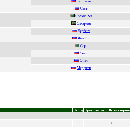
Калтаман
Сaят
Cовхоз 2-й
Сaxapнaя
Дepбeнт
Фeя 2-я
Cере
Aгaвa
Oпaл
Mеpджен
Побед
Призовых мест
Всего стартов
8