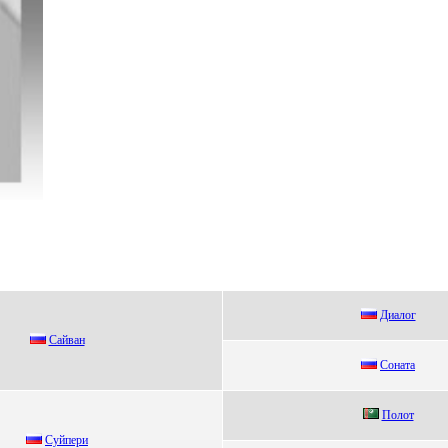
Диaлог
Сайван
Сонaтa
Полот
Суйпeри