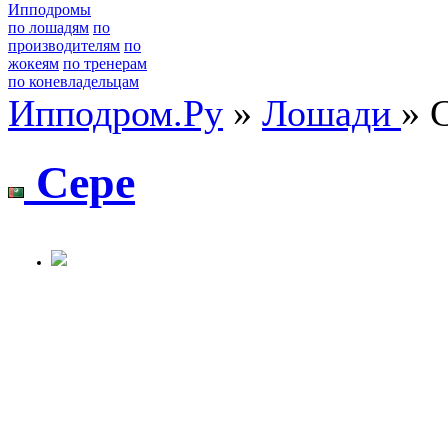
Ипподромы
по лошадям
по
производителям
по
жокеям
по тренерам
по коневладельцам
Ипподром.Ру
»
Лошади
» 
Cеpе