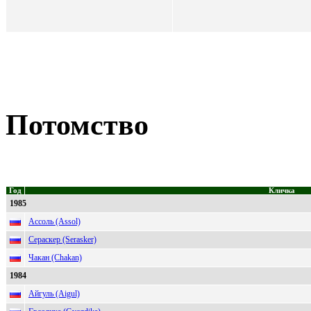
Потомство
Год
Кличка
1985
Ассоль (Assol)
Сераскер (Serasker)
Чакан (Chakan)
1984
Айгуль (Aigul)