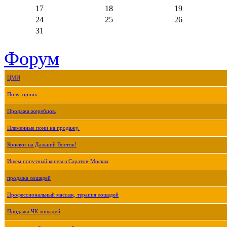
17
18
19
24
25
26
31
Форум
ЦМИ
Полуторник
Продажа жеребцов.
Племенные пони на продажу.
Коневоз на Дальний Восток!
Ищем попутный коневоз Саратов-Москва
продажа лошадей
Профессиональный массаж, терапия лошадей
Продажа ЧК лошадей