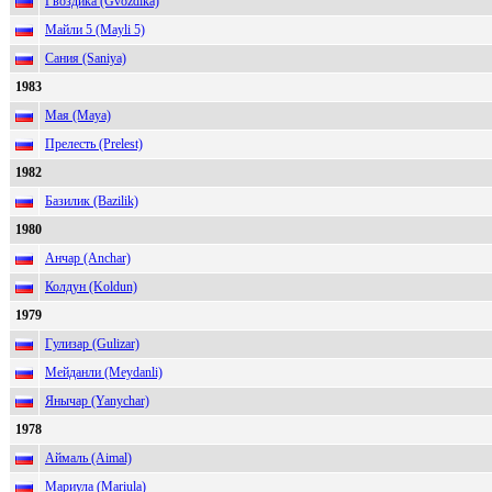
Гвоздика (Gvozdika)
Майли 5 (Mayli 5)
Сания (Saniya)
1983
Мая (Maya)
Прелесть (Prelest)
1982
Базилик (Bazilik)
1980
Анчар (Anchar)
Колдун (Koldun)
1979
Гулизар (Gulizar)
Мейданли (Meydanli)
Янычар (Yanychar)
1978
Аймаль (Aimal)
Мариула (Mariula)