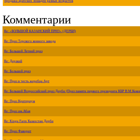
продажа арабских лошадей разных возрастов
Комментарии
Re: «БОЛЬШОЙ КАЗАНСКИЙ ПРИЗ» (ДЕРБИ)
Re: Приз Терского конного завода
Re: Большой Летний приз
Re: Дерзкий
Re: Большой приз
Re: Приз в честь жеребца Арт
Re: Большой Всероссийский приз Дерби (Приз памяти первого президента КБР В.М.Коко
Re: Приз Критериум
Re: Приз им.Абая
Re: Kinga Farm Казахстан Дерби
Re: Приз Фаворит