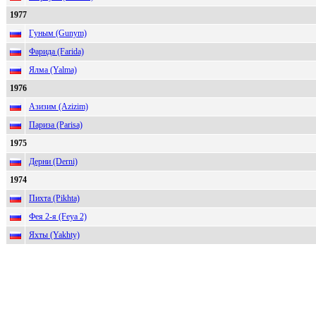
1977
Гуным (Gunym)
Фарида (Farida)
Ялма (Yalma)
1976
Азизим (Azizim)
Париза (Parisa)
1975
Дерни (Derni)
1974
Пихта (Pikhta)
Фея 2-я (Feya 2)
Яхты (Yakhty)