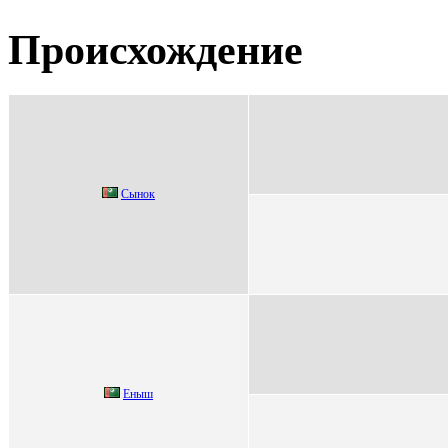
Происхождение
Cынoк
Eныш