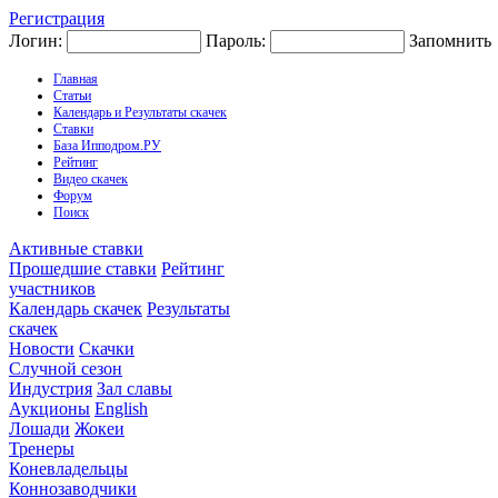
Регистрация
Логин:
Пароль:
Запомнить
Главная
Статьи
Календарь и Результаты скачек
Ставки
База Ипподром.РУ
Рейтинг
Видео скачек
Форум
Поиск
Активные ставки
Прошедшие ставки
Рейтинг
участников
Календарь скачек
Результаты
скачек
Новости
Скачки
Случной сезон
Индустрия
Зал славы
Аукционы
English
Лошади
Жокеи
Тренеры
Коневладельцы
Коннозаводчики