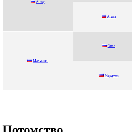
Aнчаp
Aгaвa
Oпал
Maхмaнси
Meрджeн
Потомство