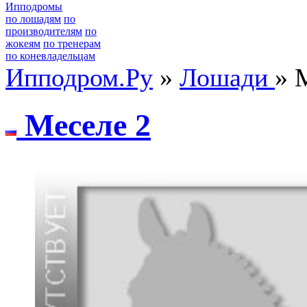
Ипподромы
по лошадям
по
производителям
по
жокеям
по тренерам
по коневладельцам
Ипподром.Ру
»
Лошади
» 
Mеcеле 2