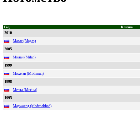
Год
Кличка
2010
Магас (Magas)
2005
Милан (Milan)
1999
Михман (Mikhman)
1998
Мечта (Mechta)
1995
Маджахед (Madzhakhed)