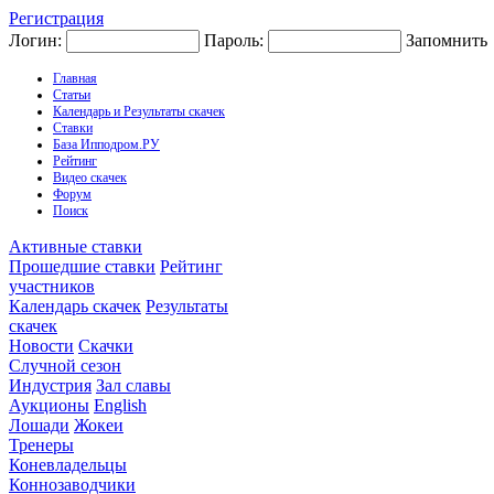
Регистрация
Логин:
Пароль:
Запомнить
Главная
Статьи
Календарь и Результаты скачек
Ставки
База Ипподром.РУ
Рейтинг
Видео скачек
Форум
Поиск
Активные ставки
Прошедшие ставки
Рейтинг
участников
Календарь скачек
Результаты
скачек
Новости
Скачки
Случной сезон
Индустрия
Зал славы
Аукционы
English
Лошади
Жокеи
Тренеры
Коневладельцы
Коннозаводчики