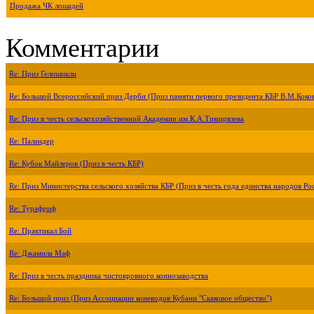
Продажа ЧК лошадей
Комментарии
Re: Приз Гелишикли
Re: Большой Всероссийский приз Дерби (Приз памяти первого президента КБР В.М.Коко
Re: Приз в честь сельскохозяйственной Академии им.К.А.Тимирязева
Re: Паландер
Re: Кубок Майлеров (Приз в честь КБР)
Re: Приз Министерства сельского хозяйства КБР (Приз в честь года единства народов Ро
Re: Турафриф
Re: Практикал Бой
Re: Джамила Маф
Re: Приз в честь праздника чистокровного коннозаводства
Re: Большой приз (Приз Ассоциации коневодов Кубани "Скаковое общество")