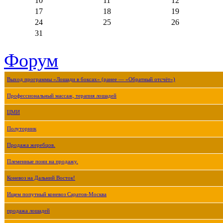
10
11
12
17
18
19
24
25
26
31
Форум
Выход программы «Лошади в боксах» (ранее — «Обратный отсчёт»)
Профессиональный массаж, терапия лошадей
ЦМИ
Полуторник
Продажа жеребцов.
Племенные пони на продажу.
Коневоз на Дальний Восток!
Ищем попутный коневоз Саратов-Москва
продажа лошадей