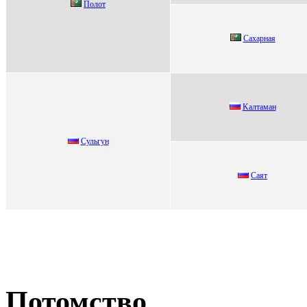
Пoлoт
Сaхapнaя
Kaлтaмaн
Сульгун
Саят
Потомство