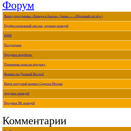
Форум
Выход программы «Лошади в боксах» (ранее — «Обратный отсчёт»)
Профессиональный массаж, терапия лошадей
ЦМИ
Полуторник
Продажа жеребцов.
Племенные пони на продажу.
Коневоз на Дальний Восток!
Ищем попутный коневоз Саратов-Москва
продажа лошадей
Продажа ЧК лошадей
Комментарии