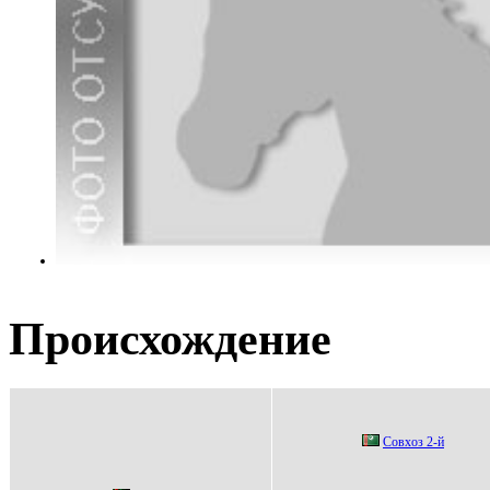
Происхождение
Coвxoз 2-й