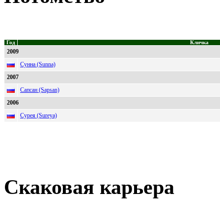
Год
Кличка
2009
Сунна (Sunna)
2007
Сапсан (Sapsan)
2006
Сурея (Sureya)
Скаковая карьера