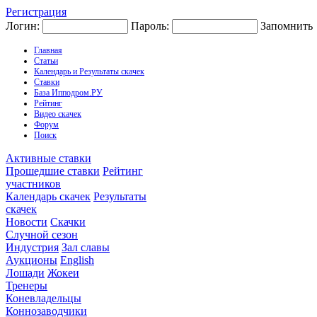
Регистрация
Логин:
Пароль:
Запомнить
Главная
Статьи
Календарь и Результаты скачек
Ставки
База Ипподром.РУ
Рейтинг
Видео скачек
Форум
Поиск
Активные ставки
Прошедшие ставки
Рейтинг
участников
Календарь скачек
Результаты
скачек
Новости
Скачки
Случной сезон
Индустрия
Зал славы
Аукционы
English
Лошади
Жокеи
Тренеры
Коневладельцы
Коннозаводчики