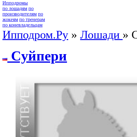
Ипподромы
по лошадям
по
производителям
по
жокеям
по тренерам
по коневладельцам
Ипподром.Ру
»
Лошади
» 
Cуйпeри