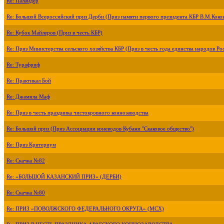
Re: Паландер
Re: Большой Всероссийский приз Дерби (Приз памяти первого президента КБР В.М.Коко
Re: Кубок Майлеров (Приз в честь КБР)
Re: Приз Министерства сельского хозяйства КБР (Приз в честь года единства народов Ро
Re: Турафриф
Re: Практикал Бой
Re: Джамила Маф
Re: Приз в честь праздника чистокровного коннозаводства
Re: Большой приз (Приз Ассоциации коневодов Кубани "Скаковое общество")
Re: Приз Критериум
Re: Скачка №82
Re: «БОЛЬШОЙ КАЗАНСКИЙ ПРИЗ» (ДЕРБИ)
Re: Скачка №80
Re: ПРИЗ «ПОВОЛЖСКОГО ФЕДЕРАЛЬНОГО ОКРУГА» (МСХ)