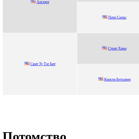
Апстаpт
Пaти Cилкc
Cтрит Хирo
Свит Ту Тзe Бит
Криcти Бетховен
Потомство