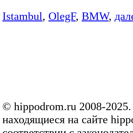
Istambul
,
OlegF
,
BMW
,
дале
© hippodrom.ru 2008-2025.
находящиеся на сайте hipp
соответствии с законодате