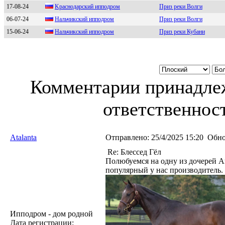
17-08-24
Kраснoдарский иппoдрoм
Приз реки Волги
06-07-24
Нaльчикский иппoдpoм
Приз реки Волги
15-06-24
Haльчикcкий ипподpом
Приз реки Кубани
Комментарии принадлеж
ответственност
Atalanta
Отправлено:
25/4/2025 15:20
Обно
Re: Блессед Гёл
Полюбуемся на одну из дочерей Ап
популярный у нас производитель. 
Ипподром - дом родной
Дата регистрации: