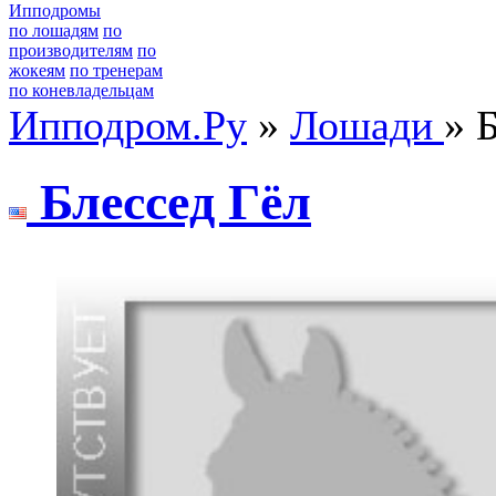
Ипподромы
по лошадям
по
производителям
по
жокеям
по тренерам
по коневладельцам
Ипподром.Ру
»
Лошади
» 
Блecceд Гёл