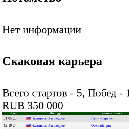
Нет информации
Скаковая карьера
Всего стартов - 5, Побед -
RUB 350 000
Дата
Ипподром
Название скачки
01-05-25
Haльчикcкий ипподром
Приз «Струны»
12-10-24
Нальчикcкий ипподром
Осенний приз