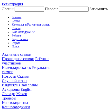
Регистрация
Логин:
Пароль:
Запомнить
Главная
Статьи
Календарь и Результаты скачек
Ставки
База Ипподром.РУ
Рейтинг
Видео скачек
Форум
Поиск
Активные ставки
Прошедшие ставки
Рейтинг
участников
Календарь скачек
Результаты
скачек
Новости
Скачки
Случной сезон
Индустрия
Зал славы
Аукционы
English
Лошади
Жокеи
Тренеры
Коневладельцы
Коннозаводчики