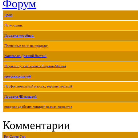
Форум
ЦМИ
Полуторник
Продажа жеребцов.
Племенные пони на продажу.
Коневоз на Дальний Восток!
Ищем попутный коневоз Саратов-Москва
продажа лошадей
Профессиональный массаж, терапия лошадей
Продажа ЧК лошадей
продажа арабских лошадей разных возрастов
Комментарии
Re: Супер Тип