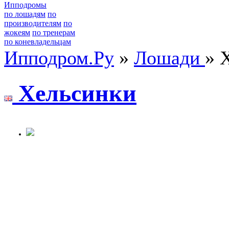
Ипподромы
по лошадям
по
производителям
по
жокеям
по тренерам
по коневладельцам
Ипподром.Ру
»
Лошади
» 
Хeльcинки