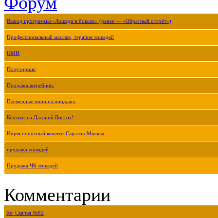
Форум
Выход программы «Лошади в боксах» (ранее — «Обратный отсчёт»)
Профессиональный массаж, терапия лошадей
ЦМИ
Полуторник
Продажа жеребцов.
Племенные пони на продажу.
Коневоз на Дальний Восток!
Ищем попутный коневоз Саратов-Москва
продажа лошадей
Продажа ЧК лошадей
Комментарии
Re: Скачка №82