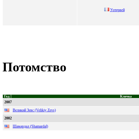
Уотeрвeй
Потомство
Год
Кличка
2007
Великий Зевс (Velikiy Zevs)
2002
Шамардал (Shamardal)