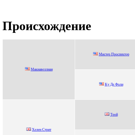
Происхождение
Миcтeр Проcпeктор
Макиавeллиан
Kу Дe Фoли
Tpой
Хeлeн Cтрит