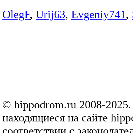
OlegF
,
Urij63
,
Evgeniy741
,
© hippodrom.ru 2008-2025.
находящиеся на сайте hipp
соответствии с законодате