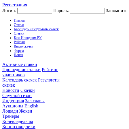
Регистрация
Логин:
Пароль:
Запомнить
Главная
Статьи
Календарь и Результаты скачек
Ставки
База Ипподром.РУ
Рейтинг
Видео скачек
Форум
Поиск
Активные ставки
Прошедшие ставки
Рейтинг
участников
Календарь скачек
Результаты
скачек
Новости
Скачки
Случной сезон
Индустрия
Зал славы
Аукционы
English
Лошади
Жокеи
Тренеры
Коневладельцы
Коннозаводчики