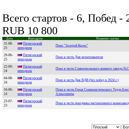
Всего стартов - 6, Побед -
RUB 10 800
Дата
Ипподром
Название скачки
31-08-
Пятигopский
Приз "Золотой Колос"
25
иппoдpoм
29-06-
Пятигоpcкий
Приз в честь Дня мореплавателя
25
ипподpом
22-09-
Пятигорcкий
Приз в честь Ставропольского конного завода №1
24
ипподром
04-08-
Пятигоpcкий
Приз в честь Дня ВДВ (без побед в 2024 г.)
24
ипподpом
16-06-
Пятигoрский
Приз в честь Героя Социалистического Труда Бле
24
иппoдрoм
Алексеевича
23-07-
Пятигoрский
Приз в честь праздника чистокровного коннозаво
23
иппoдрoм