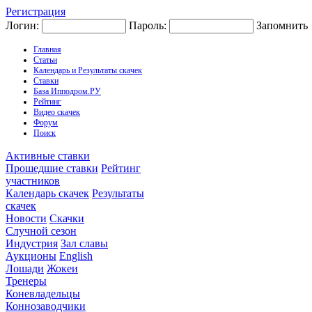
Регистрация
Логин:
Пароль:
Запомнить
Главная
Статьи
Календарь и Результаты скачек
Ставки
База Ипподром.РУ
Рейтинг
Видео скачек
Форум
Поиск
Активные ставки
Прошедшие ставки
Рейтинг
участников
Календарь скачек
Результаты
скачек
Новости
Скачки
Случной сезон
Индустрия
Зал славы
Аукционы
English
Лошади
Жокеи
Тренеры
Коневладельцы
Коннозаводчики