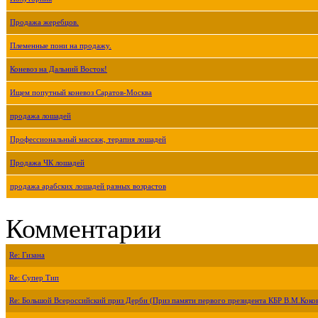
Продажа жеребцов.
Племенные пони на продажу.
Коневоз на Дальний Восток!
Ищем попутный коневоз Саратов-Москва
продажа лошадей
Профессиональный массаж, терапия лошадей
Продажа ЧК лошадей
продажа арабских лошадей разных возрастов
Комментарии
Re: Гизана
Re: Супер Тип
Re: Большой Всероссийский приз Дерби (Приз памяти первого президента КБР В.М.Коко