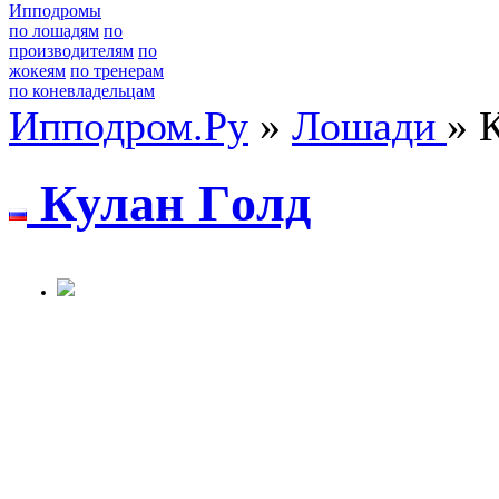
Ипподромы
по лошадям
по
производителям
по
жокеям
по тренерам
по коневладельцам
Ипподром.Ру
»
Лошади
» 
Кулан Гoлд