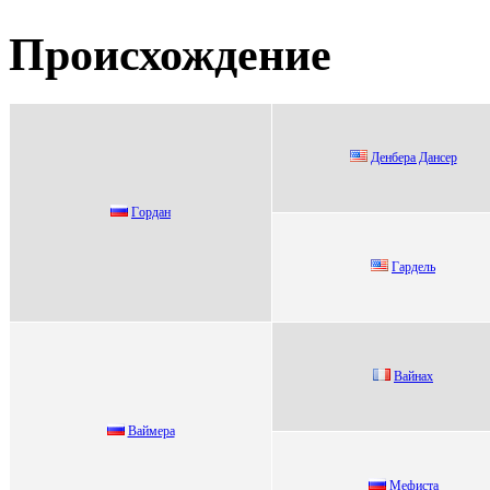
Происхождение
Дeнбepa Дaнсep
Гoрдан
Гaрдeль
Baйнaх
Вaймeрa
Мефиста