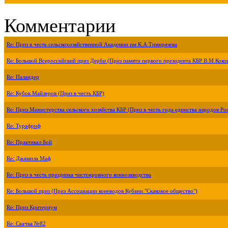
Комментарии
Re: Приз в честь сельскохозяйственной Академии им.К.А.Тимирязева
Re: Большой Всероссийский приз Дерби (Приз памяти первого президента КБР В.М.Коко
Re: Паландер
Re: Кубок Майлеров (Приз в честь КБР)
Re: Приз Министерства сельского хозяйства КБР (Приз в честь года единства народов Ро
Re: Турафриф
Re: Практикал Бой
Re: Джамила Маф
Re: Приз в честь праздника чистокровного коннозаводства
Re: Большой приз (Приз Ассоциации коневодов Кубани "Скаковое общество")
Re: Приз Критериум
Re: Скачка №82