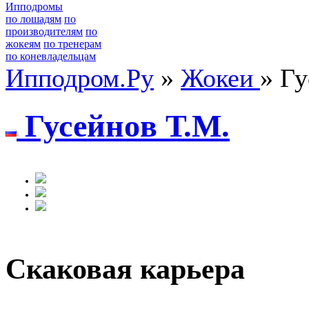
Ипподромы
по лошадям
по
производителям
по
жокеям
по тренерам
по коневладельцам
Ипподром.Ру
»
Жокеи
» Гу
Гусейнoв Т.М.
Скаковая карьера