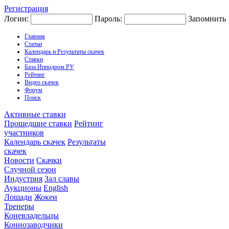
Регистрация
Логин:
Пароль:
Запомнить
Главная
Статьи
Календарь и Результаты скачек
Ставки
База Ипподром.РУ
Рейтинг
Видео скачек
Форум
Поиск
Активные ставки
Прошедшие ставки
Рейтинг
участников
Календарь скачек
Результаты
скачек
Новости
Скачки
Случной сезон
Индустрия
Зал славы
Аукционы
English
Лошади
Жокеи
Тренеры
Коневладельцы
Коннозаводчики