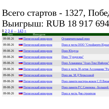
Всего стартов - 1327, Побе
Выигрыш: RUB 18 917 69
1
2
3
4
...
143
»
Дата
Ипподром
09-08-26
Пятигоpcкий ипподpом
Ограничительный приз
09-08-26
Пятигоpcкий ипподpом
Приз в честь ООО "Стройцентр Идеал
09-08-26
Пятигopcкий иппoдpoм
Приз Юлдуза
09-08-26
Пятигoрский иппoдрoм
Приз "Гундогара"
09-08-26
Пятигoрcкий иппoдрoм
Приз Альманаха "Ахал-Теке Информ
09-08-26
Пятигopский иппoдpoм
Приз в честь 30-летия Ассоциации "Р
09-08-26
Пятигopcкий иппoдpoм
Приз им. М.Д.Черкезовой
09-08-26
Пятигоpcкий ипподpом
Приз памяти мастера-жокея С.П.Вара
09-08-26
Пятигoрский иппoдрoм
Приз памяти Р.С.Семенова - Большой
09-08-26
Пятигоpcкий ипподpом
Приз в честь Дня строителя