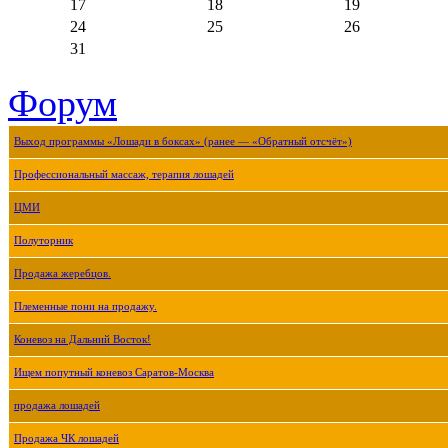
17
18
19
24
25
26
31
Форум
Выход программы «Лошади в боксах» (ранее — «Обратный отсчёт»)
Профессиональный массаж, терапия лошадей
ЦМИ
Полуторник
Продажа жеребцов.
Племенные пони на продажу.
Коневоз на Дальний Восток!
Ищем попутный коневоз Саратов-Москва
продажа лошадей
Продажа ЧК лошадей