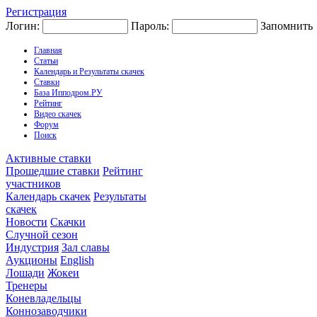
Регистрация
Логин:
Пароль:
Запомнить
Главная
Статьи
Календарь и Результаты скачек
Ставки
База Ипподром.РУ
Рейтинг
Видео скачек
Форум
Поиск
Активные ставки
Прошедшие ставки
Рейтинг
участников
Календарь скачек
Результаты
скачек
Новости
Скачки
Случной сезон
Индустрия
Зал славы
Аукционы
English
Лошади
Жокеи
Тренеры
Коневладельцы
Коннозаводчики