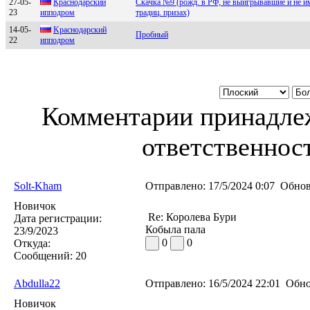
27-05-
Кpаcнодаpcкий
Скачка №9 (рожд. в РФ, не выигрывавшие и не 
23
ипподpом
традиц. призах)
14-05-
Kpaснoдapский
Пробный
22
иппoдpoм
Комментарии принадлеж
ответственност
Solt-Kham
Отправлено:
17/5/2024 0:07
Обнов
Новичок
Re: Королева Бури
Дата регистрации:
Кобыла пала
23/9/2023
0
0
Откуда:
Сообщений:
20
Abdulla22
Отправлено:
16/5/2024 22:01
Обно
Новичок