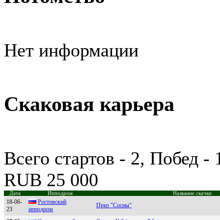
Нет информации
Скаковая карьера
Всего стартов - 2, Побед -
RUB 25 000
Дата
Ипподром
Название скачки
18-06-
Ростовский
Приз "Сосны"
23
ипподpом