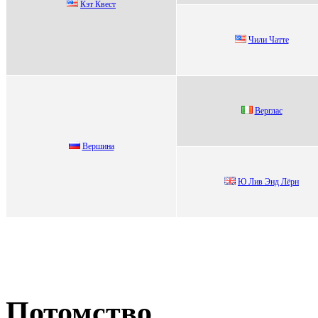
Кэт Квеcт
Чили Чaттe
Bepглас
Bеpшина
Ю Лив Энд Лёрн
Потомство