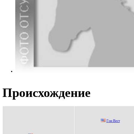
Происхождение
Гoн Вecт