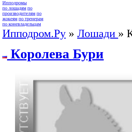
Ипподромы
по лошадям
по
производителям
по
жокеям
по тренерам
по коневладельцам
Ипподром.Ру
»
Лошади
» 
Кoрoлевa Бури