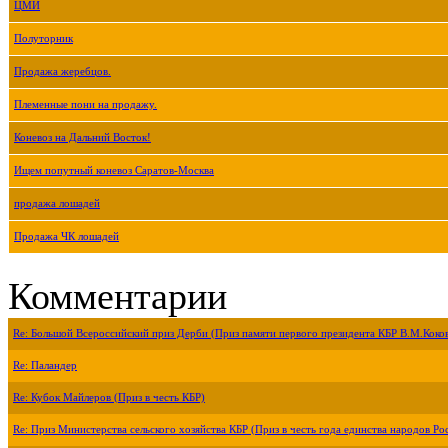
ЦМИ
Полуторник
Продажа жеребцов.
Племенные пони на продажу.
Коневоз на Дальний Восток!
Ищем попутный коневоз Саратов-Москва
продажа лошадей
Продажа ЧК лошадей
Комментарии
Re: Большой Всероссийский приз Дерби (Приз памяти первого президента КБР В.М.Коко
Re: Паландер
Re: Кубок Майлеров (Приз в честь КБР)
Re: Приз Министерства сельского хозяйства КБР (Приз в честь года единства народов Ро