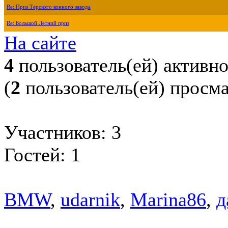
Re: Приз Терского конного завода
Re: Большой Летний приз
На сайте
4
пользователь(ей) активн
(
2
пользователь(ей) просм
Участников: 3
Гостей: 1
BMW
,
udarnik
,
Marina86
,
д