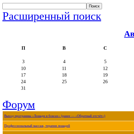
Расширенный поиск
Ав
П
В
С
3
4
5
10
11
12
17
18
19
24
25
26
31
Форум
Выход программы «Лошади в боксах» (ранее — «Обратный отсчёт»)
Профессиональный массаж, терапия лошадей