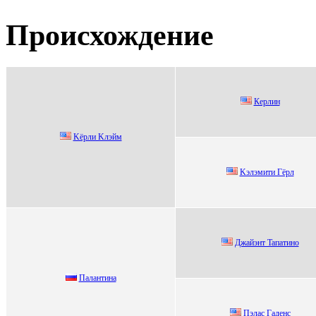
Происхождение
Кеpлин
Kёpли Kлэйм
Kэлэмити Гёрл
Джaйэнт Taпaтинo
Пaлaнтинa
Пэлаc Гаденc