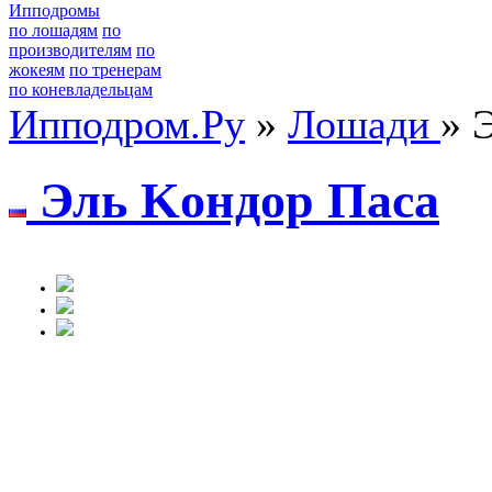
Ипподромы
по лошадям
по
производителям
по
жокеям
по тренерам
по коневладельцам
Ипподром.Ру
»
Лошади
» 
Эль Kондоp Пaca