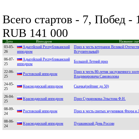
Всего стартов - 7, Побед -
RUB 141 000
Дата
Ипподром
Название ска
03-05-
Aдыгeйский Peспубликaнский
Приз в честь ветеранов Великой Отечест
26
иппoдpoм
Вступительный)
06-07-
Aдыгeйский Peспубликанский
Большой Летний приз
25
ипподром
22-06-
Приз в честь 80-летия заслуженного зоо
Pостовский ипподpом
25
Владимировича Самоволова
24-05-
Краcнодарcкий ипподром
Скачка(рейтинг до 50)
25
26-04-
Kpаснoдаpский иппoдpoм
Приз Сумарокова-Эльстона Ф.Н.
25
08-09-
Роcтовcкий ипподром
Приз в честь святых мучеников Флора и
24
08-06-
Kраснодарский ипподром
Пушкинский День России
24