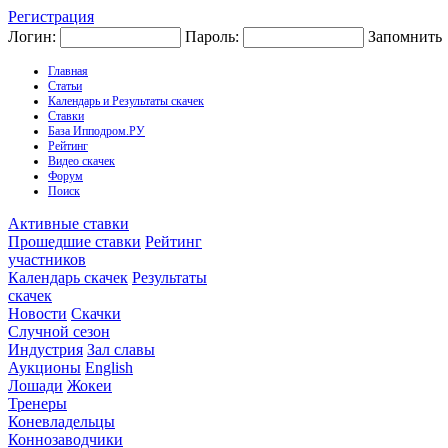
Регистрация
Логин:
Пароль:
Запомнить
Главная
Статьи
Календарь и Результаты скачек
Ставки
База Ипподром.РУ
Рейтинг
Видео скачек
Форум
Поиск
Активные ставки
Прошедшие ставки
Рейтинг
участников
Календарь скачек
Результаты
скачек
Новости
Скачки
Случной сезон
Индустрия
Зал славы
Аукционы
English
Лошади
Жокеи
Тренеры
Коневладельцы
Коннозаводчики