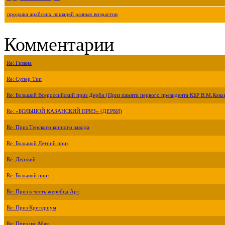
продажа арабских лошадей разных возрастов
Комментарии
Re: Гизана
Re: Супер Тип
Re: Большой Всероссийский приз Дерби (Приз памяти первого президента КБР В.М.Коко
Re: «БОЛЬШОЙ КАЗАНСКИЙ ПРИЗ» (ДЕРБИ)
Re: Приз Терского конного завода
Re: Большой Летний приз
Re: Дерзкий
Re: Большой приз
Re: Приз в честь жеребца Арт
Re: Приз Критериум
Re: Приз им.Абая