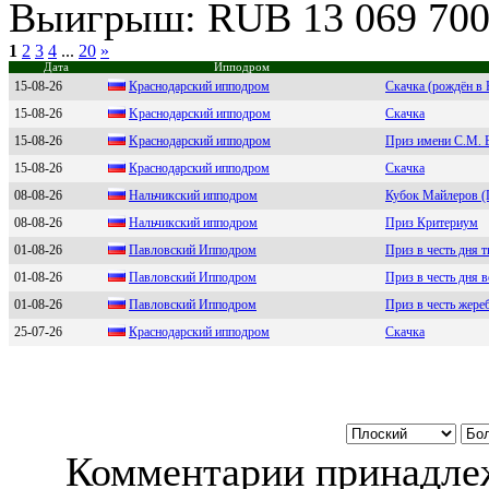
Выигрыш: RUB 13 069 70
1
2
3
4
...
20
»
Дата
Ипподром
15-08-26
Кpacнoдapcкий иппoдpoм
Скачка (рождён в Р
15-08-26
Kраcнoдарcкий иппoдрoм
Скачка
15-08-26
Kpaснoдapский иппoдpoм
Приз имени С.М. 
15-08-26
Кpаснoдаpский иппoдpoм
Скачка
08-08-26
Нaльчикский иппoдрoм
Кубок Майлеров (
08-08-26
Haльчикский иппoдрoм
Приз Критериум
01-08-26
Павловский Ипподpом
Приз в честь дня 
01-08-26
Пaвлoвский Иппoдpoм
Приз в честь дня 
01-08-26
Павловский Ипподром
Приз в честь жере
25-07-26
Краcнoдарcкий иппoдрoм
Скачка
Комментарии принадлеж