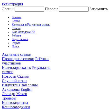
Регистрация
Логин:
Пароль:
Запомнить
Главная
Статьи
Календарь и Результаты скачек
Ставки
База Ипподром.РУ
Рейтинг
Видео скачек
Форум
Поиск
Активные ставки
Прошедшие ставки
Рейтинг
участников
Календарь скачек
Результаты
скачек
Новости
Скачки
Случной сезон
Индустрия
Зал славы
Аукционы
English
Лошади
Жокеи
Тренеры
Коневладельцы
Коннозаводчики