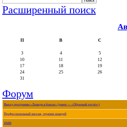
Расширенный поиск
Ав
П
В
С
3
4
5
10
11
12
17
18
19
24
25
26
31
Форум
Выход программы «Лошади в боксах» (ранее — «Обратный отсчёт»)
Профессиональный массаж, терапия лошадей
ЦМИ