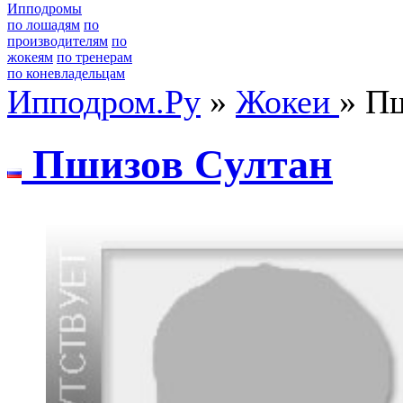
Ипподромы
по лошадям
по
производителям
по
жокеям
по тренерам
по коневладельцам
Ипподром.Ру
»
Жокеи
» П
Пшизoв Cултaн