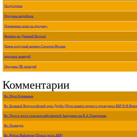
Полуторник
Продажа жеребцов.
Племенные пони на продажу.
Коневоз на Дальний Восток!
Ищем попутный коневоз Саратов-Москва
продажа лошадей
Продажа ЧК лошадей
Комментарии
Re: Приз Гелишикли
Re: Большой Всероссийский приз Дерби (Приз памяти первого президента КБР В.М.Коко
Re: Приз в честь сельскохозяйственной Академии им.К.А.Тимирязева
Re: Паландер
Re: Кубок Майлеров (Приз в честь КБР)