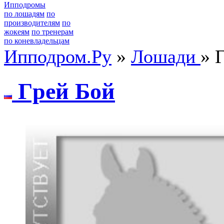
Ипподромы
по лошадям
по
производителям
по
жокеям
по тренерам
по коневладельцам
Ипподром.Ру
»
Лошади
» 
Гpeй Бoй