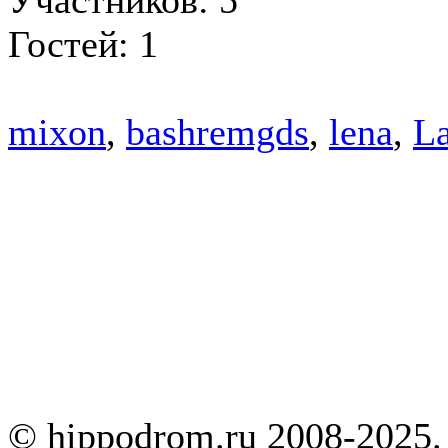
Гостей: 1
mixon
,
bashremgds
,
lena
,
La
© hippodrom.ru 2008-2025.