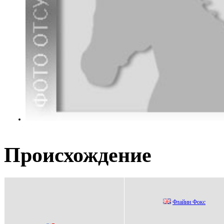
Происхождение
Флaйин Фокc