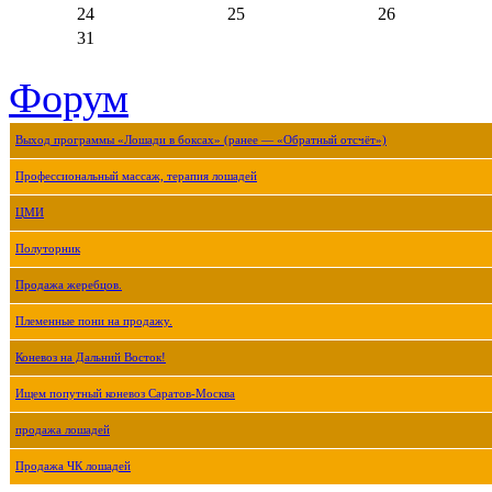
24
25
26
31
Форум
Выход программы «Лошади в боксах» (ранее — «Обратный отсчёт»)
Профессиональный массаж, терапия лошадей
ЦМИ
Полуторник
Продажа жеребцов.
Племенные пони на продажу.
Коневоз на Дальний Восток!
Ищем попутный коневоз Саратов-Москва
продажа лошадей
Продажа ЧК лошадей