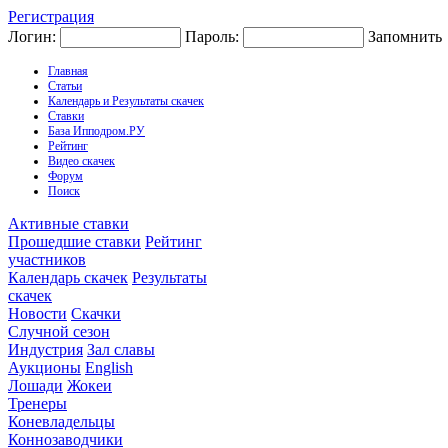
Регистрация
Логин:
Пароль:
Запомнить
Главная
Статьи
Календарь и Результаты скачек
Ставки
База Ипподром.РУ
Рейтинг
Видео скачек
Форум
Поиск
Активные ставки
Прошедшие ставки
Рейтинг
участников
Календарь скачек
Результаты
скачек
Новости
Скачки
Случной сезон
Индустрия
Зал славы
Аукционы
English
Лошади
Жокеи
Тренеры
Коневладельцы
Коннозаводчики