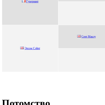
Гувepнaнт
Сент Maклу
Эпcoм Сэйнт
Потомство