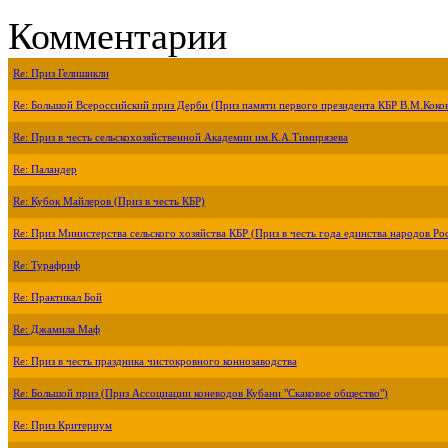
Комментарии
Re: Приз Гелишикли
Re: Большой Всероссийский приз Дерби (Приз памяти первого президента КБР В.М.Коко
Re: Приз в честь сельскохозяйственной Академии им.К.А.Тимирязева
Re: Паландер
Re: Кубок Майлеров (Приз в честь КБР)
Re: Приз Министерства сельского хозяйства КБР (Приз в честь года единства народов Ро
Re: Турафриф
Re: Практикал Бой
Re: Джамила Маф
Re: Приз в честь праздника чистокровного коннозаводства
Re: Большой приз (Приз Ассоциации коневодов Кубани "Скаковое общество")
Re: Приз Критериум